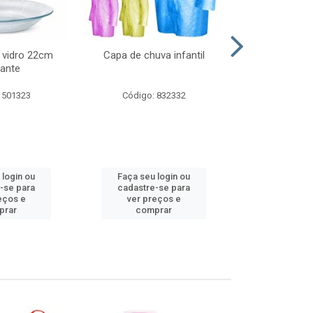
 vidro 22cm
Capa de chuva infantil
Jg prato fun
ante
diam
 501323
Código: 832332
Código:
 login ou
Faça seu login ou
Faça seu 
-se para
cadastre-se para
cadastre
eços e
ver preços e
ver pr
prar
comprar
comp