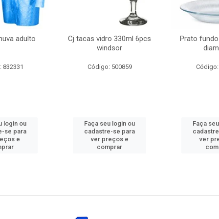
huva adulto
Cj tacas vidro 330ml 6pcs
Prato fundo
windsor
diam
: 832331
Código: 500859
Código:
 login ou
Faça seu login ou
Faça seu
e-se para
cadastre-se para
cadastre
reços e
ver preços e
ver pr
prar
comprar
com