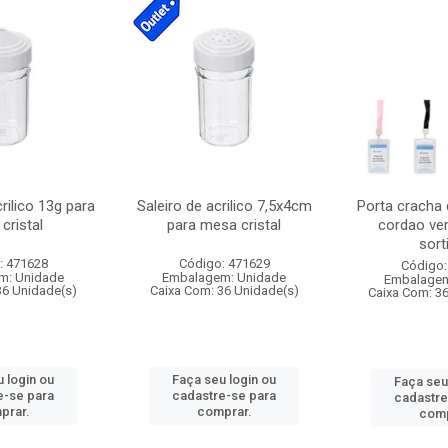
crilico 13g para
Saleiro de acrilico 7,5x4cm
Porta cracha
cristal
para mesa cristal
cordao ver
sort
: 471628
Código: 471629
Código:
m: Unidade
Embalagem: Unidade
Embalagem
36 Unidade(s)
Caixa Com: 36 Unidade(s)
Caixa Com: 3
 login ou
Faça seu login ou
Faça seu
e-se para
cadastre-se para
cadastre
prar.
comprar.
comp