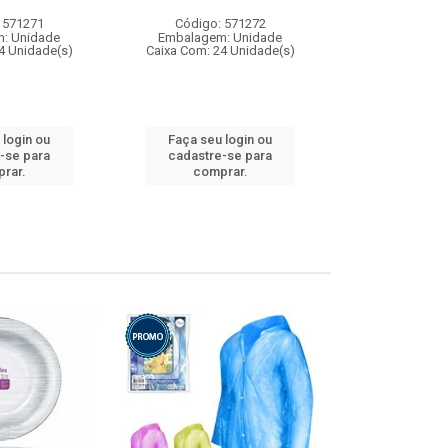
 571271
Código: 571272
Código:
: Unidade
Embalagem: Unidade
Embalagem
4 Unidade(s)
Caixa Com: 24 Unidade(s)
Caixa Com: 4
 login ou
Faça seu login ou
Faça seu 
-se para
cadastre-se para
cadastre
rar.
comprar.
comp