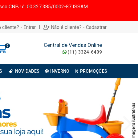
 Nosso CNPJ é: 00.327.385/0002-87 ISSAM
|
 cliente? - Entrar
Não é cliente? - Cadastrar
Central de Vendas Online
0
(11) 3324-6409
S
NOVIDADES
INVERNO
PROMOÇÕES