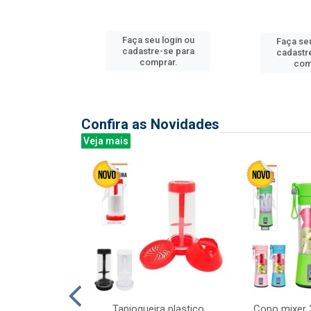
u login ou
Faça seu login ou
Faça seu
e-se para
cadastre-se para
cadastr
prar.
comprar.
com
Confira as Novidades
Veja mais
mesa cer 18cm
Tapioqueira plastico
Copo mixer 