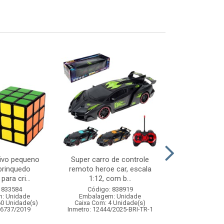
tivo pequeno
Super carro de controle
Boneca littl
brinquedo
remoto heroe car, escala
branca prim
para cri...
1:12, com b...
ref
 833584
Código: 838919
Código:
: Unidade
Embalagem: Unidade
Embalagem
60 Unidade(s)
Caixa Com: 4 Unidade(s)
Caixa Com: 6
06737/2019
Inmetro: 12444/2025-BRI-TR-1
Inmetro: 0