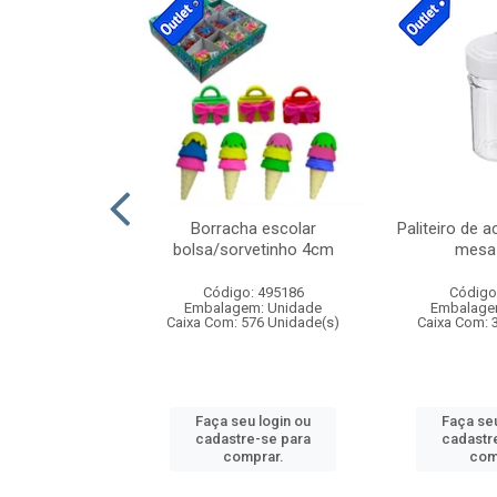
cores sortidas
Borracha escolar
Paliteiro de a
ref 130s
bolsa/sorvetinho 4cm
mesa 
: 826147
Código: 495186
Código
m: Unidade
Embalagem: Unidade
Embalage
160 Unidade(s)
Caixa Com: 576 Unidade(s)
Caixa Com: 
u login ou
Faça seu login ou
Faça seu
e-se para
cadastre-se para
cadastr
prar.
comprar.
com