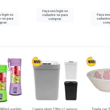
Faça seu login ou
 login ou
Faça seu
cadastre-se para
e-se para
cadastre
comprar.
prar.
comp
380ml sortido
Lixeira plast 13lts c/ sensor
Tigela cer