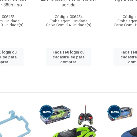
r 380ml so
sortida
: 006453
Código: 006454
Código:
m: Unidade
Embalagem: Unidade
Embalagem
30 Unidade(s)
Caixa Com: 24 Unidade(s)
Caixa Com: 1
 login ou
Faça seu login ou
Faça seu
e-se para
cadastre-se para
cadastre
prar.
comprar.
comp