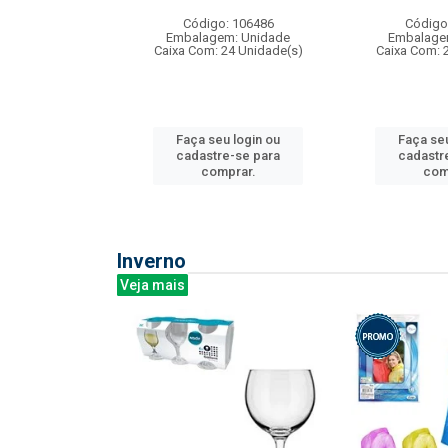
: 275814
Código: 106486
Código
m: Unidade
Embalagem: Unidade
Embalage
240 Unidade(s)
Caixa Com: 24 Unidade(s)
Caixa Com: 
u login ou
Faça seu login ou
Faça seu
e-se para
cadastre-se para
cadastr
prar.
comprar.
com
Inverno
Veja mais