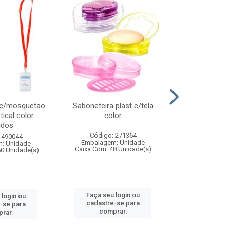
 c/mosquetao
Saboneteira plast c/tela
Prato plas
tical color
color
colo
idos
Código: 271364
Código:
 490044
Embalagem: Unidade
Embalagem
: Unidade
Caixa Com: 48 Unidade(s)
Caixa Com: 4
60 Unidade(s)
Faça seu login ou
Faça seu 
 login ou
cadastre-se para
cadastre
-se para
comprar.
comp
rar.