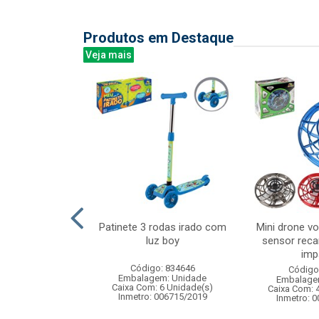
Produtos em Destaque
Veja mais
cetim 40x29cm
Patinete 3 rodas irado com
Mini drone vo
luz boy
sensor recar
imp
: 840116
Código: 834646
Código
m: Unidade
Embalagem: Unidade
Embalage
96 Unidade(s)
Caixa Com: 6 Unidade(s)
Caixa Com: 
Inmetro: 006715/2019
Inmetro: 