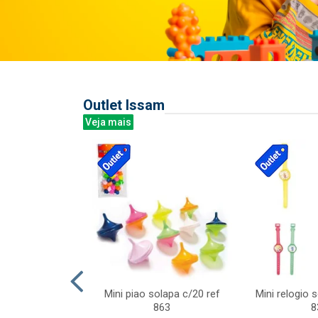
Outlet Issam
Veja mais
last c/div
Mini piao solapa c/20 ref
Mini relogio 
m ursinhos sor
863
8