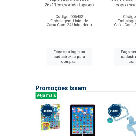
irios
26x11cm,sortida tapioqu
copo mixe
: 135177
Código: 006452
Código
m: Unidade
Embalagem: Unidade
Embalage
12 Unidade(s)
Caixa Com: 24 Unidade(s)
Caixa Com: 
u login ou
Faça seu login ou
Faça seu
e-se para
cadastre-se para
cadastr
prar.
comprar.
com
Promoções Issam
Veja mais