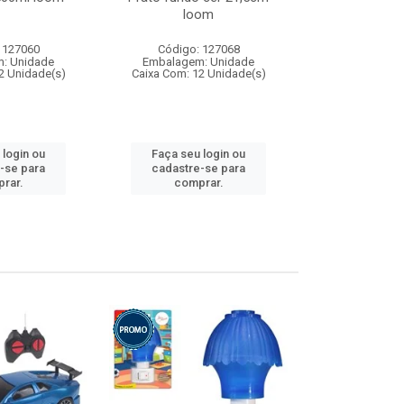
loom
 127060
Código: 127068
Código:
: Unidade
Embalagem: Unidade
Embalagem
2 Unidade(s)
Caixa Com: 12 Unidade(s)
Caixa Com: 1
 login ou
Faça seu login ou
Faça seu 
-se para
cadastre-se para
cadastre
rar.
comprar.
comp