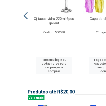
l nylon 20mts
Cj tacas vidro 220ml 6pcs
Capa de c
3mm
gallant
: 844035
Código: 500088
Código
u login ou
Faça seu login ou
Faça seu
e-se para
cadastre-se para
cadastr
reços e
ver preços e
ver p
mprar
comprar
com
Produtos até R$20,00
Veja mais