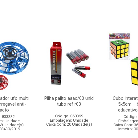
ador ufo multi
Pilha palito aaac/60 unid
Cubo intera
regavel anti-
tubo ref r03
5x5cm – 
acto
educativo 
Código: 060399
: 833332
Código:
Embalagem: Unidade
m: Unidade
Embalagem
Caixa Com: 20 Unidade(s)
48 Unidade(s)
Caixa Com: 3
008430/2019
Inmetro: 0