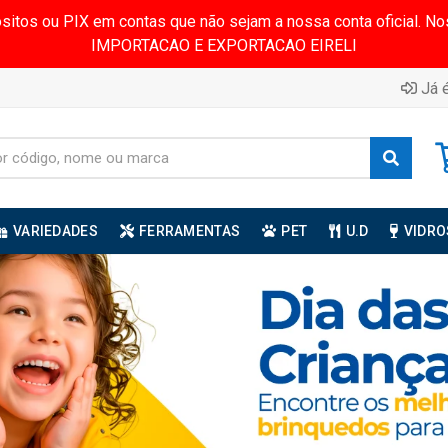
ósitos ou PIX em contas que não sejam a nossa conta oficial.
IMPORTACAO E EXPORTACAO EIRELI
Já é
VARIEDADES
FERRAMENTAS
PET
U.D
VIDRO