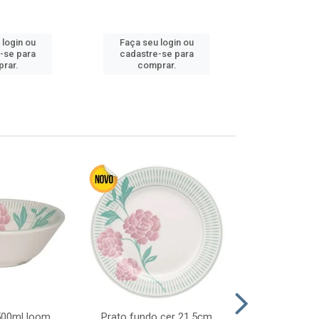
 login ou
Faça seu login ou
Faça seu 
-se para
cadastre-se para
cadastre
rar.
comprar.
comp
 500ml loom
Prato fundo cer 21,5cm
Prato raso c