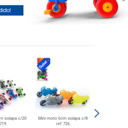
cm solapa c/20
Mini moto 6cm solapa c/8
Giro helice so
 719
ref 726
75