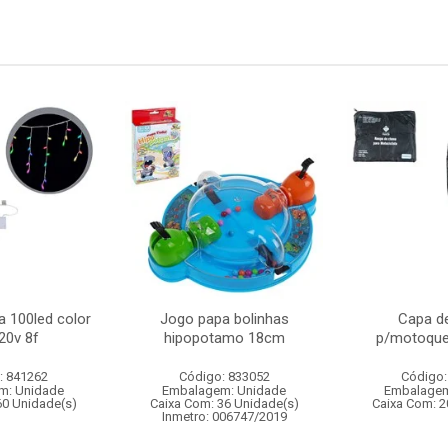
a 100led color
Jogo papa bolinhas
Capa d
20v 8f
hipopotamo 18cm
p/motoque
: 841262
Código: 833052
Código:
m: Unidade
Embalagem: Unidade
Embalagem
60 Unidade(s)
Caixa Com: 36 Unidade(s)
Caixa Com: 2
Inmetro: 006747/2019