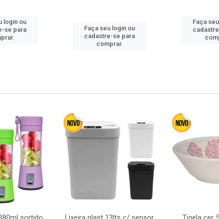
 login ou
Faça seu
Faça seu login ou
e-se para
cadastre
cadastre-se para
prar.
comp
comprar.
380ml sortido
Lixeira plast 13lts c/ sensor
Tigela cer