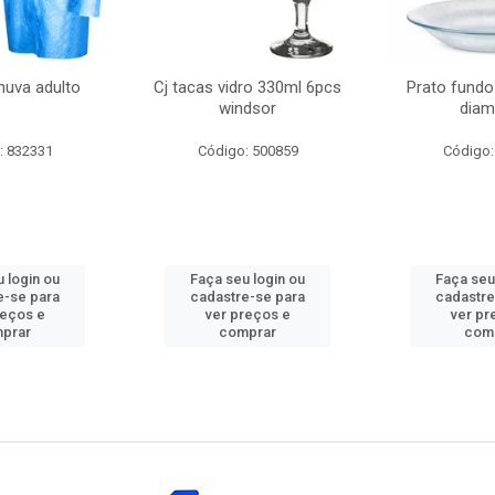
huva adulto
Cj tacas vidro 330ml 6pcs
Prato fundo
windsor
diam
: 832331
Código: 500859
Código:
 login ou
Faça seu login ou
Faça seu
e-se para
cadastre-se para
cadastre
reços e
ver preços e
ver pr
prar
comprar
com