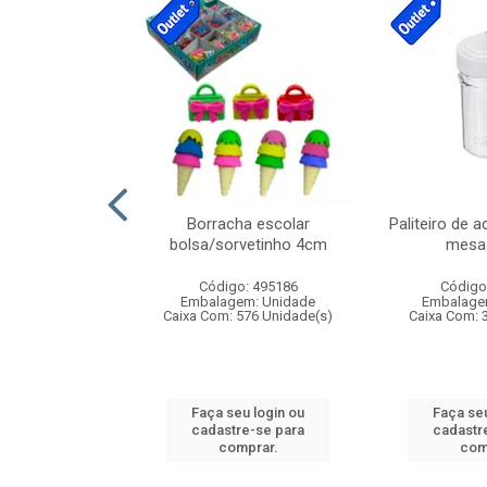
cores sortidas
Borracha escolar
Paliteiro de a
ref 130s
bolsa/sorvetinho 4cm
mesa 
: 826147
Código: 495186
Código
m: Unidade
Embalagem: Unidade
Embalage
160 Unidade(s)
Caixa Com: 576 Unidade(s)
Caixa Com: 
u login ou
Faça seu login ou
Faça seu
e-se para
cadastre-se para
cadastr
prar.
comprar.
com