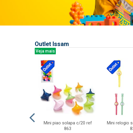
Outlet Issam
Veja mais
last c/div
Mini piao solapa c/20 ref
Mini relogio 
m ursinhos sor
863
8