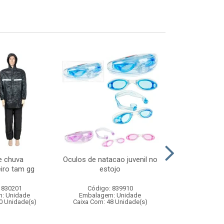
e chuva
Oculos de natacao juvenil no
Skate de ded
iro tam gg
estojo
infan
 830201
Código: 839910
Código:
: Unidade
Embalagem: Unidade
Embalagem
0 Unidade(s)
Caixa Com: 48 Unidade(s)
Caixa Com: 24
Inmetro: 0