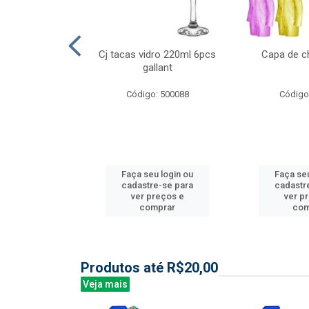
l nylon 20mts
Cj tacas vidro 220ml 6pcs
Capa de c
3mm
gallant
: 844035
Código: 500088
Código
u login ou
Faça seu login ou
Faça seu
e-se para
cadastre-se para
cadastr
reços e
ver preços e
ver p
mprar
comprar
com
Produtos até R$20,00
Veja mais