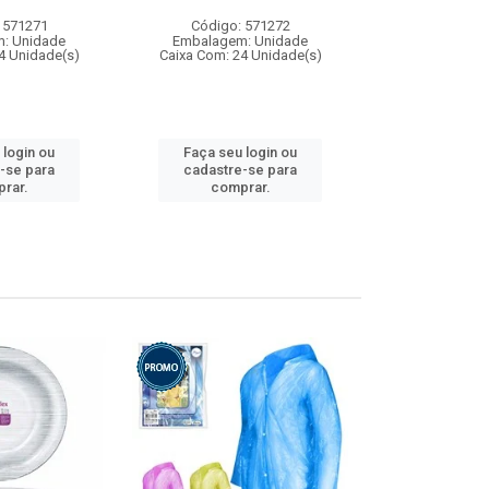
 571271
Código: 571272
Código:
: Unidade
Embalagem: Unidade
Embalagem
4 Unidade(s)
Caixa Com: 24 Unidade(s)
Caixa Com: 4
 login ou
Faça seu login ou
Faça seu 
-se para
cadastre-se para
cadastre
rar.
comprar.
comp