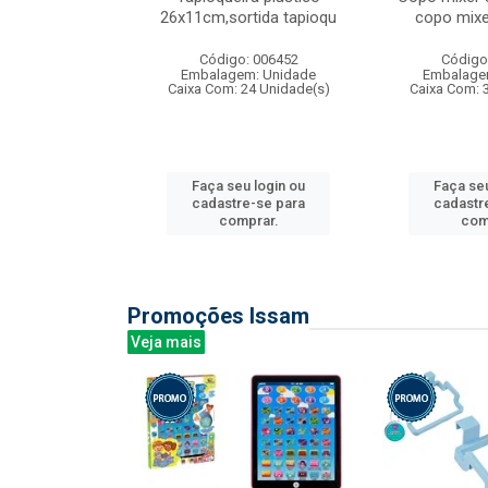
irios
26x11cm,sortida tapioqu
copo mixe
: 135177
Código: 006452
Código
m: Unidade
Embalagem: Unidade
Embalage
12 Unidade(s)
Caixa Com: 24 Unidade(s)
Caixa Com: 
u login ou
Faça seu login ou
Faça seu
e-se para
cadastre-se para
cadastr
prar.
comprar.
com
Promoções Issam
Veja mais