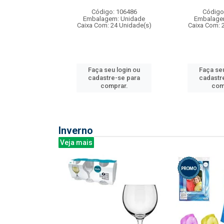
: 275814
Código: 106486
Código
m: Unidade
Embalagem: Unidade
Embalage
240 Unidade(s)
Caixa Com: 24 Unidade(s)
Caixa Com: 
u login ou
Faça seu login ou
Faça seu
e-se para
cadastre-se para
cadastr
prar.
comprar.
com
Inverno
Veja mais