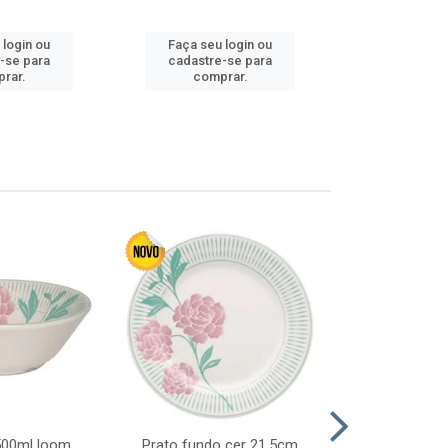
 login ou
Faça seu login ou
Faça seu 
-se para
cadastre-se para
cadastre
rar.
comprar.
comp
 500ml loom
Prato fundo cer 21,5cm
Prato raso c