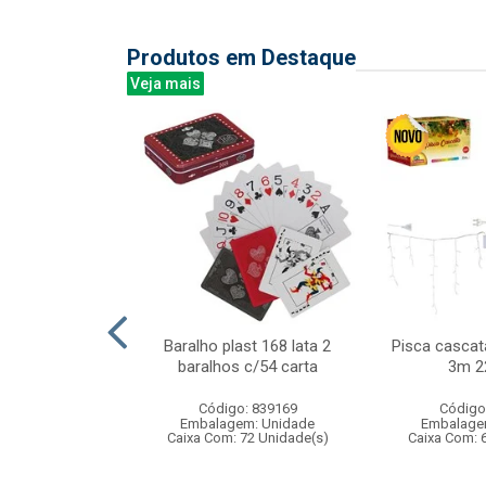
Produtos em Destaque
Veja mais
de madeira com
Baralho plast 168 lata 2
Pisca cascat
lheta
baralhos c/54 carta
3m 2
: 836951
Código: 839169
Código
m: Unidade
Embalagem: Unidade
Embalage
 6 Unidade(s)
Caixa Com: 72 Unidade(s)
Caixa Com: 
006763/2019