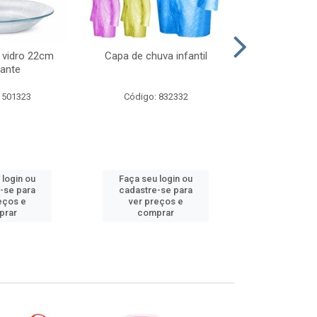
 vidro 22cm
Capa de chuva infantil
Jg prato fun
ante
diam
 501323
Código: 832332
Código:
 login ou
Faça seu login ou
Faça seu 
-se para
cadastre-se para
cadastre
eços e
ver preços e
ver pr
prar
comprar
comp