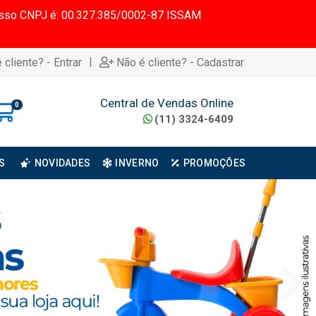
 Nosso CNPJ é: 00.327.385/0002-87 ISSAM
|
 cliente? - Entrar
Não é cliente? - Cadastrar
Central de Vendas Online
0
(11) 3324-6409
S
NOVIDADES
INVERNO
PROMOÇÕES