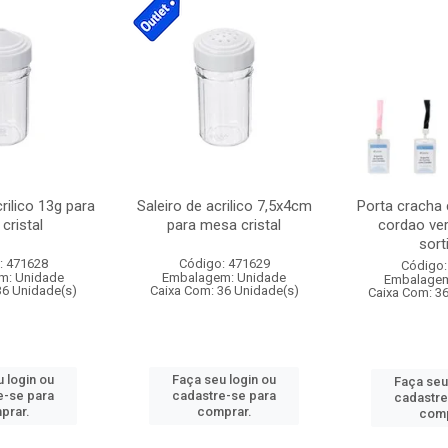
crilico 13g para
Saleiro de acrilico 7,5x4cm
Porta cracha
cristal
para mesa cristal
cordao ver
sort
: 471628
Código: 471629
Código:
m: Unidade
Embalagem: Unidade
Embalagem
36 Unidade(s)
Caixa Com: 36 Unidade(s)
Caixa Com: 3
 login ou
Faça seu login ou
Faça seu
e-se para
cadastre-se para
cadastre
prar.
comprar.
comp