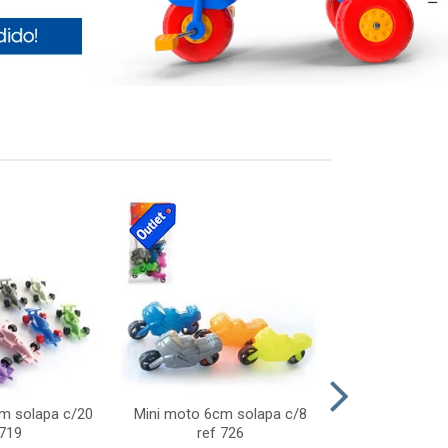
cm solapa c/20
Mini moto 6cm solapa c/8
Giro helice so
 719
ref 726
75