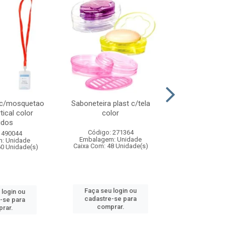
 c/mosquetao
Saboneteira plast c/tela
Prato plas
tical color
color
colo
idos
Código: 271364
Código:
 490044
Embalagem: Unidade
Embalagem
: Unidade
Caixa Com: 48 Unidade(s)
Caixa Com: 4
60 Unidade(s)
Faça seu login ou
Faça seu 
 login ou
cadastre-se para
cadastre
-se para
comprar.
comp
rar.