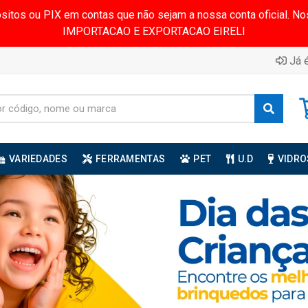
ósitos ou PIX em contas que não sejam a nossa conta oficial.
IMPORTACAO E EXPORTACAO EIRELI
Já é
VARIEDADES
FERRAMENTAS
PET
U.D
VIDRO