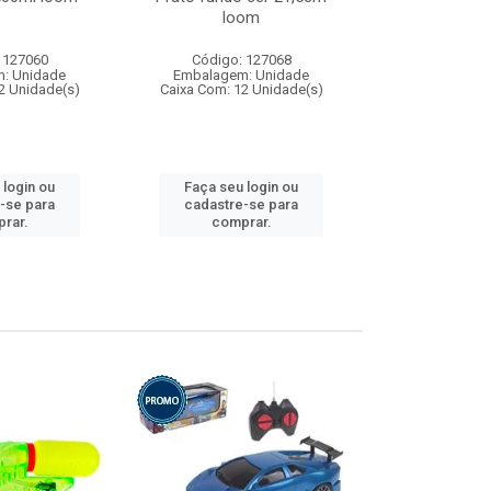
loom
 127060
Código: 127068
Código:
: Unidade
Embalagem: Unidade
Embalagem
2 Unidade(s)
Caixa Com: 12 Unidade(s)
Caixa Com: 1
 login ou
Faça seu login ou
Faça seu 
-se para
cadastre-se para
cadastre
rar.
comprar.
comp