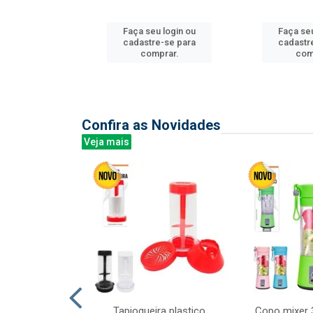
Faça seu login ou
Faça seu
u login ou
cadastre-se para
cadastr
e-se para
comprar.
com
prar.
Confira as Novidades
Veja mais
mesa cer 18cm
Tapioqueira plastico
Copo mixer 