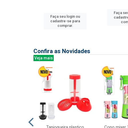
Faça seu
Faça seu login ou
u login ou
cadastr
cadastre-se para
e-se para
com
comprar.
prar.
Confira as Novidades
Veja mais
mesa cer 18cm
Tapioqueira plastico
Copo mixer 