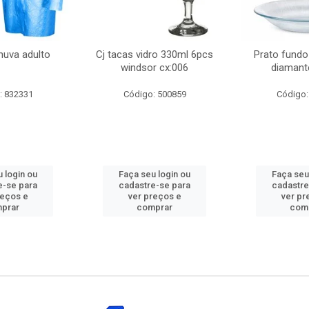
huva adulto
Cj tacas vidro 330ml 6pcs
Prato fundo
windsor cx:006
diamant
: 832331
Código: 500859
Código:
 login ou
Faça seu login ou
Faça seu
e-se para
cadastre-se para
cadastre
reços e
ver preços e
ver pr
prar
comprar
com