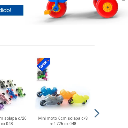
cm solapa c/20
Mini moto 6cm solapa c/8
Giro helice so
 cx:048
ref 726 cx:048
757 c