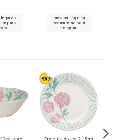
 login ou
Faça seu login ou
Faça seu 
-se para
cadastre-se para
cadastre
rar.
comprar.
comp
 500ml loom
Prato fundo cer 21,5cm
Prato raso c