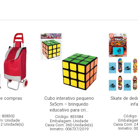
de compras
Cubo interativo pequeno
Skate de de
5x5cm – brinquedo
infa
educativo para cri...
: 838302
Código:
Código: 833584
m: Unidade
Embalagem
Embalagem: Unidade
12 Unidade(s)
Caixa Com: 2
Caixa Com: 360 Unidade(s)
Inmetro: 0
Inmetro: 006737/2019