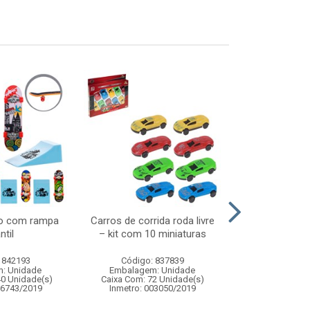
do com rampa
Carros de corrida roda livre
Mini violao d
ntil
– kit com 10 miniaturas
palh
 842193
Código: 837839
Código:
: Unidade
Embalagem: Unidade
Embalagem
40 Unidade(s)
Caixa Com: 72 Unidade(s)
Caixa Com: 6
06743/2019
Inmetro: 003050/2019
Inmetro: 0