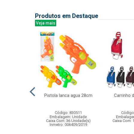
Produtos em Destaque
Veja mais
acacos 15cm –
Pistola lanca agua 28cm
Carrinho 
 divertido e
vo par...
Código: 830511
Código
: 833051
Embalagem: Unidade
Embalage
m: Unidade
Caixa Com: 36 Unidade(s)
Caixa Com: 
48 Unidade(s)
Inmetro: 006409/2019
006747/2019