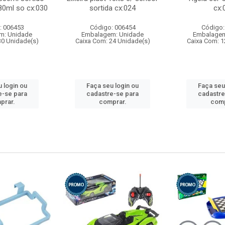
80ml so cx:030
sortida cx:024
cx:
: 006453
Código: 006454
Código:
m: Unidade
Embalagem: Unidade
Embalagem
30 Unidade(s)
Caixa Com: 24 Unidade(s)
Caixa Com: 1
 login ou
Faça seu login ou
Faça seu
e-se para
cadastre-se para
cadastre
prar.
comprar.
comp