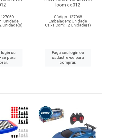
012
loom cx:012
cx:
 127060
Código: 127068
Código:
: Unidade
Embalagem: Unidade
Embalagem
2 Unidade(s)
Caixa Com: 12 Unidade(s)
Caixa Com: 1
 login ou
Faça seu login ou
Faça seu 
-se para
cadastre-se para
cadastre
rar.
comprar.
comp