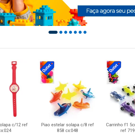
solapa c/12 ref
Piao estelar solapa c/8 ref
Carrinho f1 5
cx:024
858 cx:048
ref 719