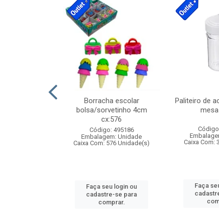
stico n.4 12cm
Borracha escolar
Paliteiro de a
bolsa/sorvetinho 4cm
mesa 
cx:576
: 940550
Código
Código: 495186
m: Unidade
Embalage
Embalagem: Unidade
24 Unidade(s)
Caixa Com: 
Caixa Com: 576 Unidade(s)
u login ou
Faça seu
Faça seu login ou
e-se para
cadastr
cadastre-se para
prar.
com
comprar.