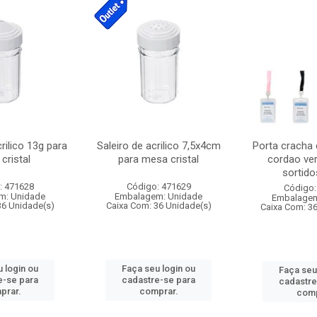
crilico 13g para
Saleiro de acrilico 7,5x4cm
Porta cracha
cristal
para mesa cristal
cordao ver
sortidos
: 471628
Código: 471629
Código:
m: Unidade
Embalagem: Unidade
Embalagem
36 Unidade(s)
Caixa Com: 36 Unidade(s)
Caixa Com: 3
 login ou
Faça seu login ou
Faça seu
e-se para
cadastre-se para
cadastre
prar.
comprar.
comp