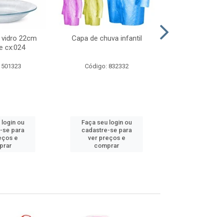
 vidro 22cm
Capa de chuva infantil
Jg prato fun
e cx:024
diam
 501323
Código: 832332
Código:
 login ou
Faça seu login ou
Faça seu 
-se para
cadastre-se para
cadastre
eços e
ver preços e
ver pr
prar
comprar
comp