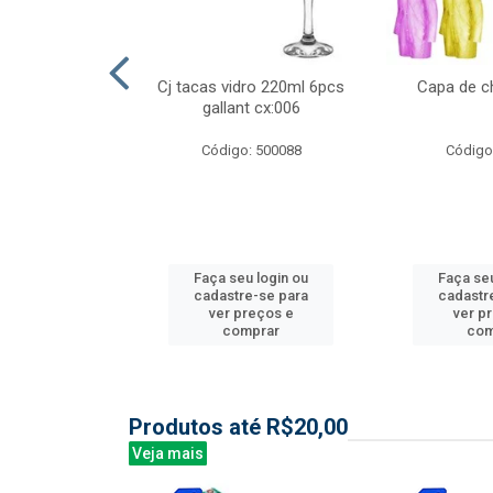
ml 6 pcs barone
Cj tacas vidro 220ml 6pcs
Capa de c
:006
gallant cx:006
: 504135
Código: 500088
Código
u login ou
Faça seu login ou
Faça seu
e-se para
cadastre-se para
cadastr
reços e
ver preços e
ver p
mprar
comprar
com
Produtos até R$20,00
Veja mais