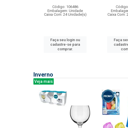
:240
Código: 106486
Código
: 275814
Embalagem: Unidade
Embalage
m: Unidade
Caixa Com: 24 Unidade(s)
Caixa Com: 
240 Unidade(s)
Faça seu login ou
Faça seu
u login ou
cadastre-se para
cadastr
e-se para
comprar.
com
prar.
Inverno
Veja mais