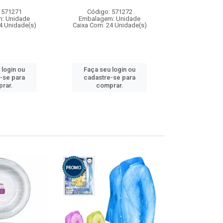
 571271
Código: 571272
Código:
: Unidade
Embalagem: Unidade
Embalagem
4 Unidade(s)
Caixa Com: 24 Unidade(s)
Caixa Com: 4
 login ou
Faça seu login ou
Faça seu 
-se para
cadastre-se para
cadastre
rar.
comprar.
comp