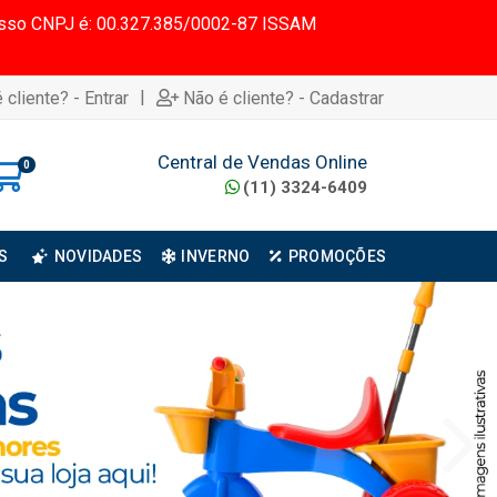
 Nosso CNPJ é: 00.327.385/0002-87 ISSAM
|
 cliente? - Entrar
Não é cliente? - Cadastrar
Central de Vendas Online
0
(11) 3324-6409
S
NOVIDADES
INVERNO
PROMOÇÕES