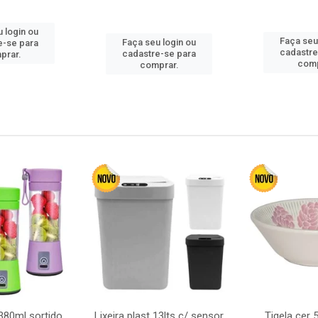
 login ou
Faça seu
Faça seu login ou
e-se para
cadastre
cadastre-se para
prar.
comp
comprar.
380ml sortido
Lixeira plast 13lts c/ sensor
Tigela cer