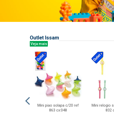
Outlet Issam
Veja mais
last c/div
Mini piao solapa c/20 ref
Mini relogio 
m ursinhos sor
863 cx:048
832 