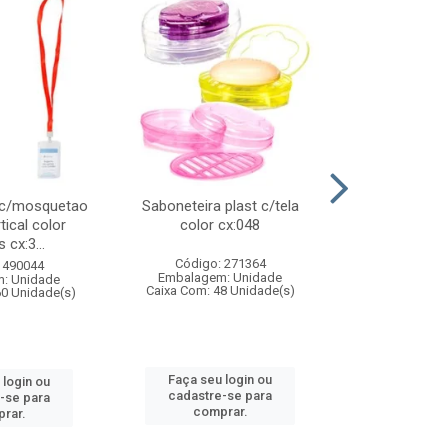
 c/mosquetao
Saboneteira plast c/tela
Prato plas
tical color
color cx:048
colorido
 cx:3...
Código: 271364
Código:
 490044
Embalagem: Unidade
Embalagem
: Unidade
Caixa Com: 48 Unidade(s)
Caixa Com: 4
60 Unidade(s)
Faça seu login ou
Faça seu 
 login ou
cadastre-se para
cadastre
-se para
comprar.
comp
rar.