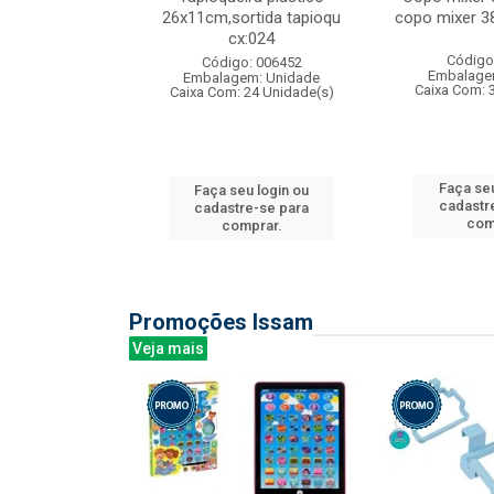
s cx:012
26x11cm,sortida tapioqu
copo mixer 3
cx:024
: 135177
Código
Código: 006452
m: Unidade
Embalage
Embalagem: Unidade
12 Unidade(s)
Caixa Com: 
Caixa Com: 24 Unidade(s)
u login ou
Faça seu
Faça seu login ou
e-se para
cadastr
cadastre-se para
prar.
com
comprar.
Promoções Issam
Veja mais