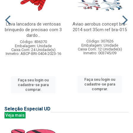
Luva lancadora de ventosas
Aviao aerobus concept bra-
brinquedo de precisao com 3
2014 sort 35cm ref bra-015
dardo...
Código: 307626
Código: 836370
Embalagem: Unidade
Embalagem: Unidade
Caixa Com: 12 Unidade(s)
Caixa Com: 24 Unidade(s)
Inmetro: 003745/09
Inmetro: ABCP-BRI-0404-2023-16
Faça seu login ou
Faça seu login ou
cadastre-se para
cadastre-se para
comprar.
comprar.
Seleção Especial UD
Veja mais