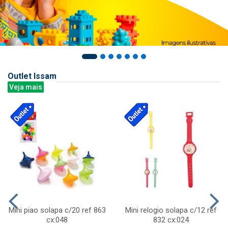
Outlet Issam
Veja mais
Mini piao solapa c/20 ref 863
Mini relogio solapa c/12 ref
cx:048
832 cx:024