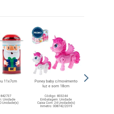
eu 11x7cm
Poney baby c/movimento
Oculos de nata
luz e som 18cm
est
 842737
Código: 833244
Código:
: Unidade
Embalagem: Unidade
Embalagem
0 Unidade(s)
Caixa Com: 24 Unidade(s)
Caixa Com: 4
Inmetro: 008742/2019