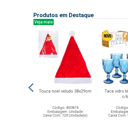
Produtos em Destaque
Veja mais
ica c/caneta
Touca noel veludo 38x29cm
Taca vidro b
eto 28x21cm
c/
: 837921
Código: 830874
Código
m: Unidade
Embalagem: Unidade
Embalage
48 Unidade(s)
Caixa Com: 120 Unidade(s)
Caixa Com: 
005964/2019