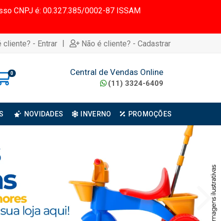
 Nosso CNPJ é: 00.327.385/0002-87 ISSAM
|
 cliente? - Entrar
Não é cliente? - Cadastrar
Central de Vendas Online
0
(11) 3324-6409
S
NOVIDADES
INVERNO
PROMOÇÕES