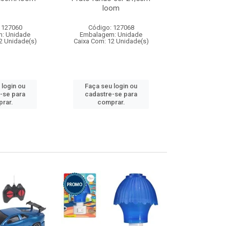
loom
 127060
Código: 127068
Código:
: Unidade
Embalagem: Unidade
Embalagem
2 Unidade(s)
Caixa Com: 12 Unidade(s)
Caixa Com: 1
 login ou
Faça seu login ou
Faça seu 
-se para
cadastre-se para
cadastre
rar.
comprar.
comp