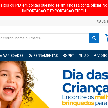
ósitos ou PIX em contas que não sejam a nossa conta oficial.
IMPORTACAO E EXPORTACAO EIRELI
Já é
VARIEDADES
FERRAMENTAS
PET
U.D
VIDRO