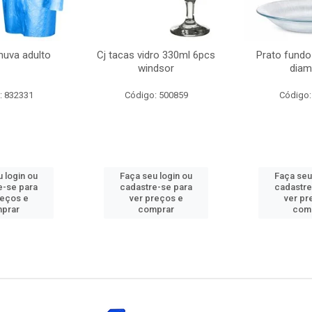
huva adulto
Cj tacas vidro 330ml 6pcs
Prato fundo
windsor
diam
: 832331
Código: 500859
Código:
 login ou
Faça seu login ou
Faça seu
e-se para
cadastre-se para
cadastre
reços e
ver preços e
ver pr
prar
comprar
com