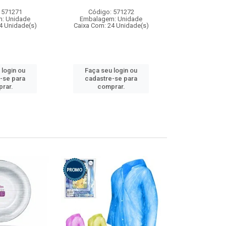
 571271
Código: 571272
Código:
: Unidade
Embalagem: Unidade
Embalagem
4 Unidade(s)
Caixa Com: 24 Unidade(s)
Caixa Com: 4
 login ou
Faça seu login ou
Faça seu 
-se para
cadastre-se para
cadastre
rar.
comprar.
comp