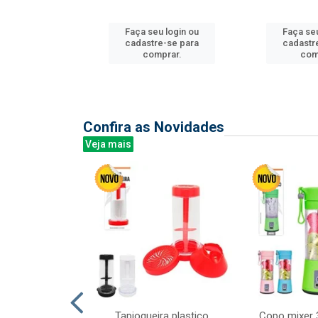
Faça seu login ou
Faça seu
u login ou
cadastre-se para
cadastr
e-se para
comprar.
com
prar.
Confira as Novidades
Veja mais
mesa cer 18cm
Tapioqueira plastico
Copo mixer 