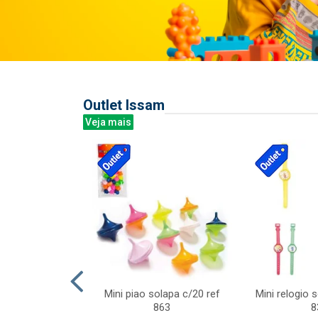
Outlet Issam
Veja mais
last c/div
Mini piao solapa c/20 ref
Mini relogio 
m ursinhos sor
863
8