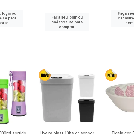
 login ou
Faça seu
Faça seu login ou
e-se para
cadastre
cadastre-se para
prar.
comp
comprar.
380ml sortido
Lixeira plast 13lts c/ sensor
Tigela cer