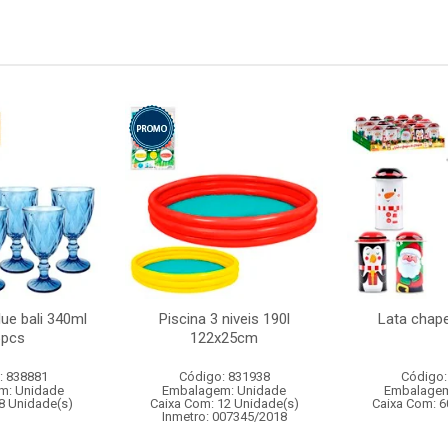
lue bali 340ml
Piscina 3 niveis 190l
Lata chap
6pcs
122x25cm
: 838881
Código: 831938
Código:
m: Unidade
Embalagem: Unidade
Embalagem
8 Unidade(s)
Caixa Com: 12 Unidade(s)
Caixa Com: 6
Inmetro: 007345/2018