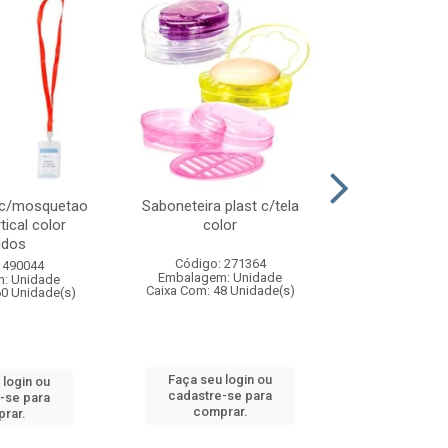
 c/mosquetao
Saboneteira plast c/tela
Prato plas
tical color
color
colo
idos
Código: 271364
Código:
 490044
Embalagem: Unidade
Embalagem
: Unidade
Caixa Com: 48 Unidade(s)
Caixa Com: 4
60 Unidade(s)
Faça seu login ou
Faça seu 
 login ou
cadastre-se para
cadastre
-se para
comprar.
comp
rar.