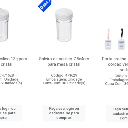
crilico 13g para
Saleiro de acrilico 7,5x4cm
Porta cracha
cristal
para mesa cristal
cordao ver
sort
: 471628
Código: 471629
Código:
m: Unidade
Embalagem: Unidade
Embalagem
36 Unidade(s)
Caixa Com: 36 Unidade(s)
Caixa Com: 3
 login ou
Faça seu login ou
Faça seu
e-se para
cadastre-se para
cadastre
prar.
comprar.
comp