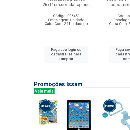
irios
26x11cm,sortida tapioqu
copo mixe
: 135177
Código: 006452
Código
m: Unidade
Embalagem: Unidade
Embalage
12 Unidade(s)
Caixa Com: 24 Unidade(s)
Caixa Com: 
u login ou
Faça seu login ou
Faça seu
e-se para
cadastre-se para
cadastr
prar.
comprar.
com
Promoções Issam
Veja mais