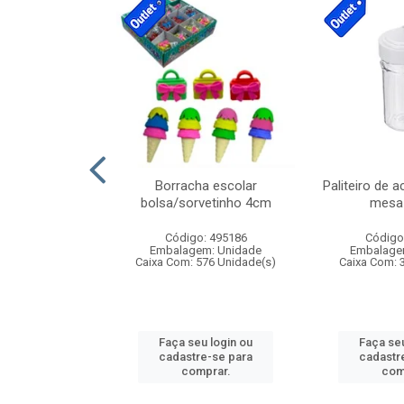
stico n.4 12cm
Borracha escolar
Paliteiro de a
bolsa/sorvetinho 4cm
mesa 
: 940550
Código: 495186
Código
m: Unidade
Embalagem: Unidade
Embalage
24 Unidade(s)
Caixa Com: 576 Unidade(s)
Caixa Com: 
u login ou
Faça seu login ou
Faça seu
e-se para
cadastre-se para
cadastr
prar.
comprar.
com