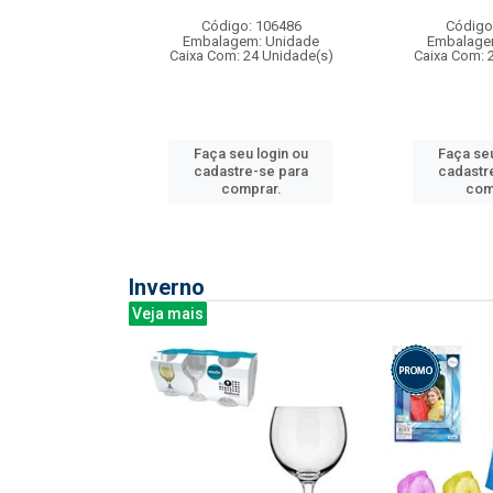
: 275814
Código: 106486
Código
m: Unidade
Embalagem: Unidade
Embalage
240 Unidade(s)
Caixa Com: 24 Unidade(s)
Caixa Com: 
u login ou
Faça seu login ou
Faça seu
e-se para
cadastre-se para
cadastr
prar.
comprar.
com
Inverno
Veja mais