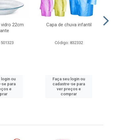
 vidro 22cm
Capa de chuva infantil
Jg prato fun
ante
diam
 501323
Código: 832332
Código:
 login ou
Faça seu login ou
Faça seu 
-se para
cadastre-se para
cadastre
eços e
ver preços e
ver pr
prar
comprar
comp