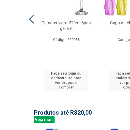
l nylon 20mts
Cj tacas vidro 220ml 6pcs
Capa de c
3mm
gallant
: 844035
Código: 500088
Código
u login ou
Faça seu login ou
Faça seu
e-se para
cadastre-se para
cadastr
reços e
ver preços e
ver p
mprar
comprar
com
Produtos até R$20,00
Veja mais