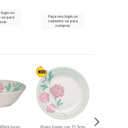
 login ou
Faça seu 
Faça seu login ou
-se para
cadastre
cadastre-se para
rar.
comp
comprar.
 500ml loom
Prato fundo cer 21,5cm
Prato raso c