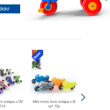
cm solapa c/20
Mini moto 6cm solapa c/8
Giro helice so
 719
ref 726
75