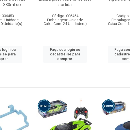
r 380ml so
sortida
: 006453
Código: 006454
Código:
m: Unidade
Embalagem: Unidade
Embalagem
30 Unidade(s)
Caixa Com: 24 Unidade(s)
Caixa Com: 1
 login ou
Faça seu login ou
Faça seu
e-se para
cadastre-se para
cadastre
prar.
comprar.
comp