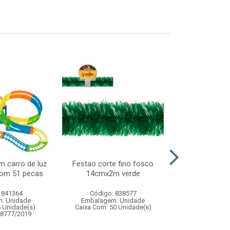
m carro de luz
Festao corte fino fosco
Carrinho d
com 51 pecas
14cmx2m verde
 841364
Código: 838577
Código:
: Unidade
Embalagem: Unidade
Embalagem
6 Unidade(s)
Caixa Com: 50 Unidade(s)
Caixa Com: 1
08777/2019