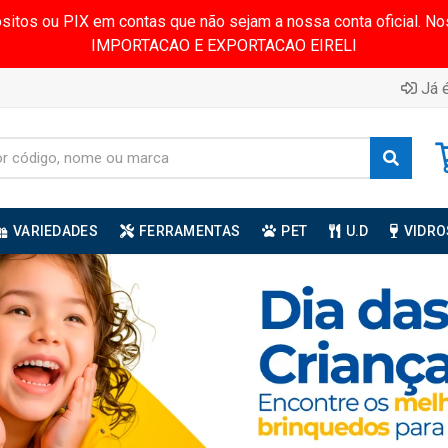
ósitos ou PIX em contas que não sejam a nossa conta oficial.
IMPORTACAO E EXPORTACAO EIRELI
Já é
VARIEDADES
FERRAMENTAS
PET
U.D
VIDRO