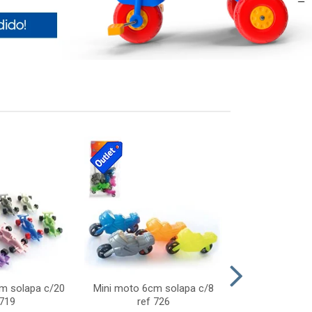
cm solapa c/20
Mini moto 6cm solapa c/8
Giro helice so
 719
ref 726
75