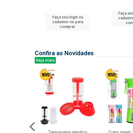
u login ou
Faça seu
Faça seu login ou
e-se para
cadastr
cadastre-se para
prar.
com
comprar.
Confira as Novidades
Veja mais
mesa cer 18cm
Tapioqueira plastico
Copo mixer 