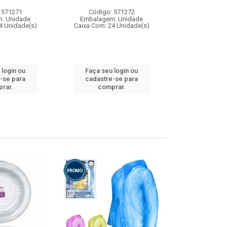
 571271
Código: 571272
Código:
: Unidade
Embalagem: Unidade
Embalagem
4 Unidade(s)
Caixa Com: 24 Unidade(s)
Caixa Com: 4
 login ou
Faça seu login ou
Faça seu 
-se para
cadastre-se para
cadastre
rar.
comprar.
comp