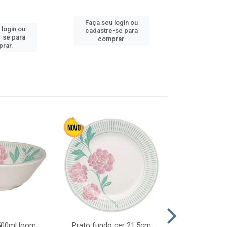
Faça seu login ou
Faça seu 
 login ou
cadastre-se para
cadastre
-se para
comprar.
comp
rar.
 500ml loom
Prato fundo cer 21,5cm
Prato raso c