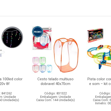
a 100led color
Cesto telado multiuso
Pista color co
20v 8f
dobravel 40x70cm
e som – kit 
: 841262
Código: 831322
Código:
m: Unidade
Embalagem: Unidade
Embalagem
60 Unidade(s)
Caixa Com: 144 Unidade(s)
Caixa Com: 
Inmetro: 0