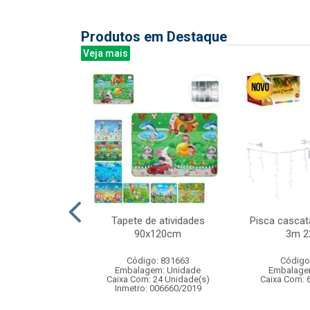
Produtos em Destaque
Veja mais
ical banda
Tapete de atividades
Pisca cascat
17x20cm
90x120cm
3m 2
: 838484
Código: 831663
Código
m: Unidade
Embalagem: Unidade
Embalage
12 Unidade(s)
Caixa Com: 24 Unidade(s)
Caixa Com: 
Inmetro: 006660/2019