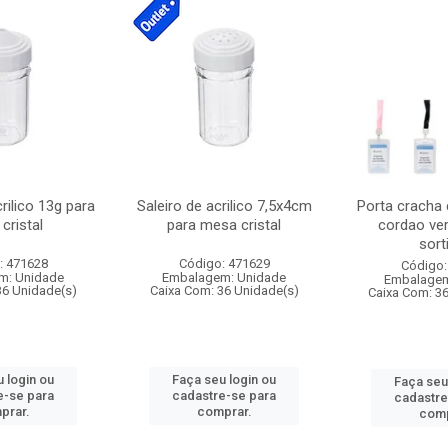
crilico 13g para
Saleiro de acrilico 7,5x4cm
Porta cracha
cristal
para mesa cristal
cordao ver
sort
: 471628
Código: 471629
Código:
m: Unidade
Embalagem: Unidade
Embalagem
36 Unidade(s)
Caixa Com: 36 Unidade(s)
Caixa Com: 3
 login ou
Faça seu login ou
Faça seu
e-se para
cadastre-se para
cadastre
prar.
comprar.
comp