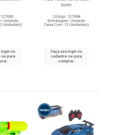
loom
 127060
Código: 127068
Código:
: Unidade
Embalagem: Unidade
Embalagem
2 Unidade(s)
Caixa Com: 12 Unidade(s)
Caixa Com: 1
 login ou
Faça seu login ou
Faça seu 
-se para
cadastre-se para
cadastre
rar.
comprar.
comp