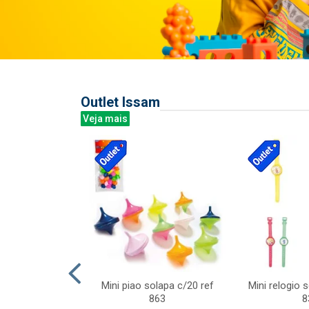
Outlet Issam
Veja mais
last c/div
Mini piao solapa c/20 ref
Mini relogio 
m ursinhos sor
863
8