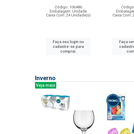
: 275814
Código: 106486
Código
m: Unidade
Embalagem: Unidade
Embalage
240 Unidade(s)
Caixa Com: 24 Unidade(s)
Caixa Com: 
u login ou
Faça seu login ou
Faça seu
e-se para
cadastre-se para
cadastr
prar.
comprar.
com
Inverno
Veja mais