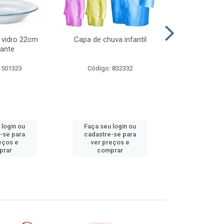
 vidro 22cm
Capa de chuva infantil
Jg prato fun
ante
diam
 501323
Código: 832332
Código:
 login ou
Faça seu login ou
Faça seu 
-se para
cadastre-se para
cadastre
eços e
ver preços e
ver pr
prar
comprar
comp