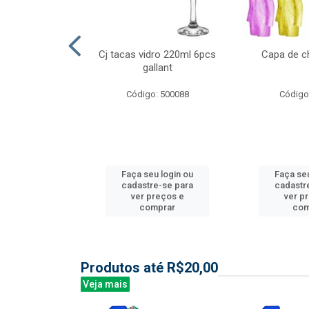
l nylon 20mts
Cj tacas vidro 220ml 6pcs
Capa de c
3mm
gallant
: 844035
Código: 500088
Código
u login ou
Faça seu login ou
Faça seu
e-se para
cadastre-se para
cadastr
reços e
ver preços e
ver p
mprar
comprar
com
Produtos até R$20,00
Veja mais