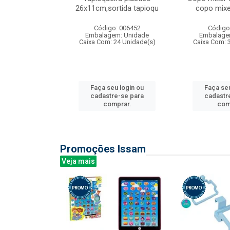
irios
26x11cm,sortida tapioqu
copo mixe
: 135177
Código: 006452
Código
m: Unidade
Embalagem: Unidade
Embalage
12 Unidade(s)
Caixa Com: 24 Unidade(s)
Caixa Com: 
u login ou
Faça seu login ou
Faça seu
e-se para
cadastre-se para
cadastr
prar.
comprar.
com
Promoções Issam
Veja mais