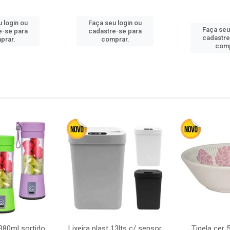
 login ou
Faça seu login ou
Faça seu
e-se para
cadastre-se para
cadastre
prar.
comprar.
comp
380ml sortido
Lixeira plast 13lts c/ sensor
Tigela cer