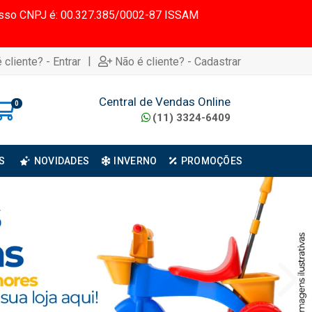
 Nosso CNPJ é: 00.327.385/0002-87 ISSAM
|
 cliente? - Entrar
Não é cliente? - Cadastrar
Central de Vendas Online
0
(11) 3324-6409
S
NOVIDADES
INVERNO
PROMOÇÕES