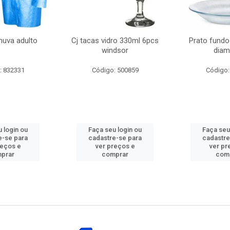
huva adulto
Cj tacas vidro 330ml 6pcs
Prato fundo
windsor
diam
: 832331
Código: 500859
Código:
 login ou
Faça seu login ou
Faça seu
e-se para
cadastre-se para
cadastre
reços e
ver preços e
ver pr
prar
comprar
com