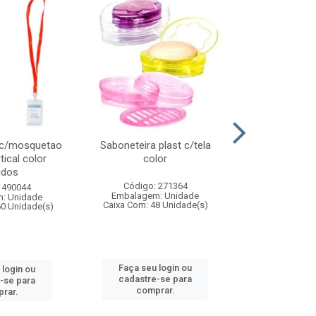
 c/mosquetao
Saboneteira plast c/tela
Prato plas
tical color
color
colo
idos
Código: 271364
Código:
 490044
Embalagem: Unidade
Embalagem
: Unidade
Caixa Com: 48 Unidade(s)
Caixa Com: 4
60 Unidade(s)
Faça seu login ou
Faça seu 
 login ou
cadastre-se para
cadastre
-se para
comprar.
comp
rar.