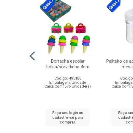
cores sortidas
Borracha escolar
Paliteiro de a
ref 130s
bolsa/sorvetinho 4cm
mesa 
: 826147
Código: 495186
Código
m: Unidade
Embalagem: Unidade
Embalage
160 Unidade(s)
Caixa Com: 576 Unidade(s)
Caixa Com: 
u login ou
Faça seu login ou
Faça seu
e-se para
cadastre-se para
cadastr
prar.
comprar.
com