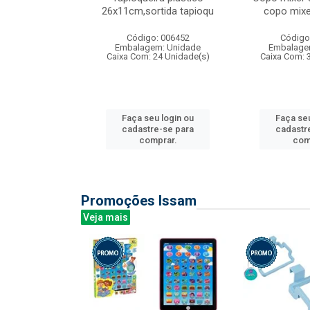
irios
26x11cm,sortida tapioqu
copo mixe
: 135177
Código: 006452
Código
m: Unidade
Embalagem: Unidade
Embalage
12 Unidade(s)
Caixa Com: 24 Unidade(s)
Caixa Com: 
u login ou
Faça seu login ou
Faça seu
e-se para
cadastre-se para
cadastr
prar.
comprar.
com
Promoções Issam
Veja mais