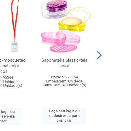
 c/mosquetao
Saboneteira plast c/tela
Prato plas
tical color
color
colo
idos
Código: 271364
Código:
 490044
Embalagem: Unidade
Embalagem
: Unidade
Caixa Com: 48 Unidade(s)
Caixa Com: 4
60 Unidade(s)
Faça seu login ou
Faça seu 
 login ou
cadastre-se para
cadastre
-se para
comprar.
comp
rar.