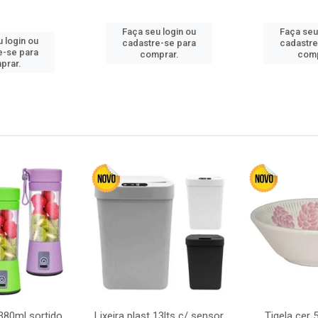
Faça seu login ou
Faça seu
 login ou
cadastre-se para
cadastre
e-se para
comprar.
comp
prar.
380ml sortido
Lixeira plast 13lts c/ sensor
Tigela cer