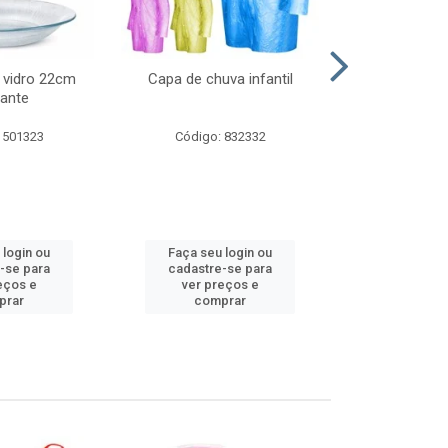
 vidro 22cm
Capa de chuva infantil
Jg prato fun
ante
diam
 501323
Código: 832332
Código:
 login ou
Faça seu login ou
Faça seu 
-se para
cadastre-se para
cadastre
eços e
ver preços e
ver pr
prar
comprar
comp