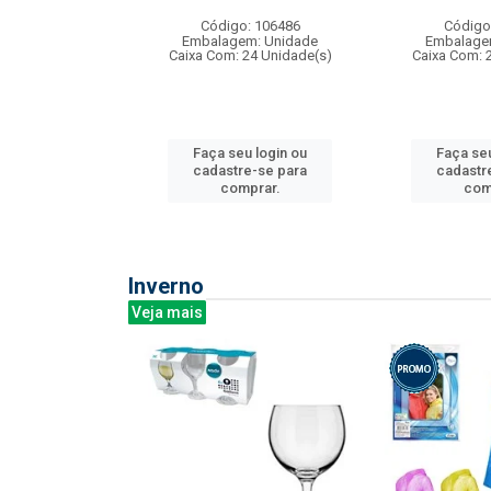
: 275814
Código: 106486
Código
m: Unidade
Embalagem: Unidade
Embalage
240 Unidade(s)
Caixa Com: 24 Unidade(s)
Caixa Com: 
u login ou
Faça seu login ou
Faça seu
e-se para
cadastre-se para
cadastr
prar.
comprar.
com
Inverno
Veja mais