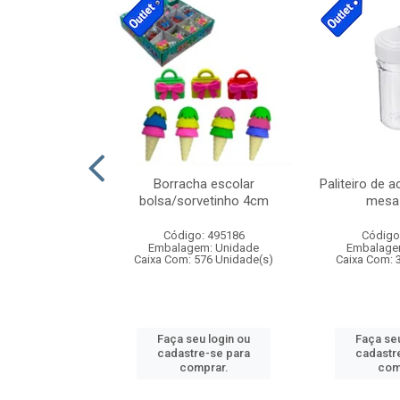
stico n.4 12cm
Borracha escolar
Paliteiro de a
bolsa/sorvetinho 4cm
mesa 
: 940550
Código: 495186
Código
m: Unidade
Embalagem: Unidade
Embalage
24 Unidade(s)
Caixa Com: 576 Unidade(s)
Caixa Com: 
u login ou
Faça seu login ou
Faça seu
e-se para
cadastre-se para
cadastr
prar.
comprar.
com