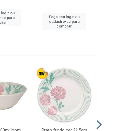
 login ou
Faça seu 
Faça seu login ou
-se para
cadastre
cadastre-se para
rar.
comp
comprar.
 500ml loom
Prato fundo cer 21,5cm
Prato raso c