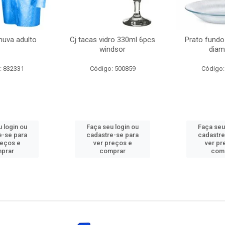
huva adulto
Cj tacas vidro 330ml 6pcs
Prato fundo
windsor
diam
: 832331
Código: 500859
Código:
 login ou
Faça seu login ou
Faça seu
e-se para
cadastre-se para
cadastre
reços e
ver preços e
ver pr
prar
comprar
com