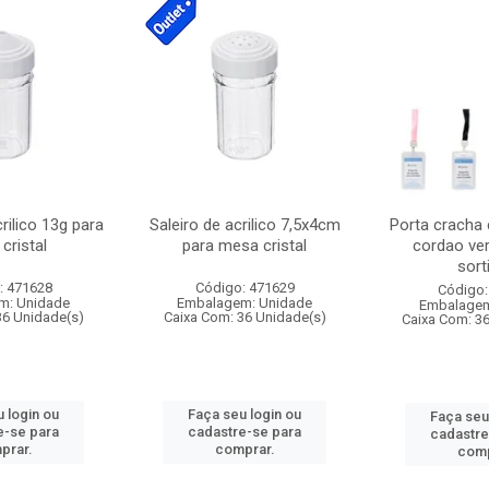
crilico 13g para
Saleiro de acrilico 7,5x4cm
Porta cracha
cristal
para mesa cristal
cordao ver
sort
: 471628
Código: 471629
Código:
m: Unidade
Embalagem: Unidade
Embalagem
36 Unidade(s)
Caixa Com: 36 Unidade(s)
Caixa Com: 3
 login ou
Faça seu login ou
Faça seu
e-se para
cadastre-se para
cadastre
prar.
comprar.
comp