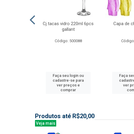
l nylon 20mts
Cj tacas vidro 220ml 6pcs
Capa de c
3mm
gallant
: 844035
Código: 500088
Código
u login ou
Faça seu login ou
Faça seu
e-se para
cadastre-se para
cadastr
reços e
ver preços e
ver p
mprar
comprar
com
Produtos até R$20,00
Veja mais