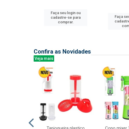
Faça seu login ou
u login ou
Faça seu
cadastre-se para
e-se para
cadastr
comprar.
prar.
com
Confira as Novidades
Veja mais
mesa cer 18cm
Tapioqueira plastico
Copo mixer 