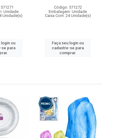
 571271
Código: 571272
Código:
: Unidade
Embalagem: Unidade
Embalagem
4 Unidade(s)
Caixa Com: 24 Unidade(s)
Caixa Com: 4
 login ou
Faça seu login ou
Faça seu 
-se para
cadastre-se para
cadastre
rar.
comprar.
comp