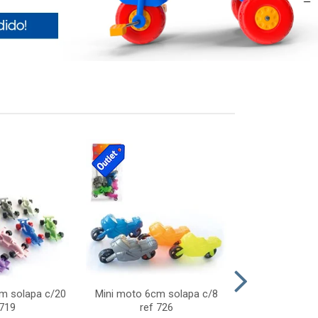
cm solapa c/20
Mini moto 6cm solapa c/8
Giro helice so
 719
ref 726
75