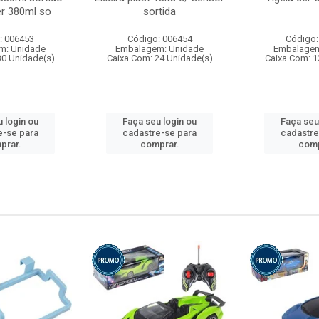
r 380ml so
sortida
: 006453
Código: 006454
Código:
m: Unidade
Embalagem: Unidade
Embalagem
30 Unidade(s)
Caixa Com: 24 Unidade(s)
Caixa Com: 1
 login ou
Faça seu login ou
Faça seu
e-se para
cadastre-se para
cadastre
prar.
comprar.
comp