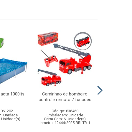
acta 1000lts
Caminhao de bombeiro
Bomba autom
controle remoto 7 funcoes
galao c
 061202
Código: 836460
Código:
: Unidade
Embalagem: Unidade
Embalagem
1 Unidade(s)
Caixa Com: 6 Unidade(s)
Caixa Com: 3
Inmetro: 12444/2025-BRI-TR-1