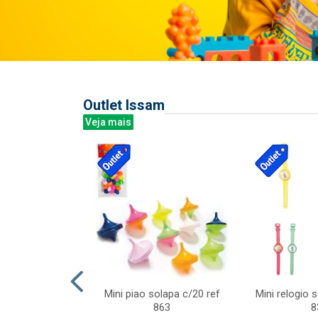
Outlet Issam
Veja mais
last c/div
Mini piao solapa c/20 ref
Mini relogio 
m ursinhos sor
863
8