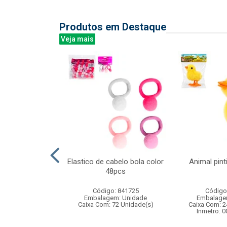
Produtos em Destaque
Veja mais
orida 67cm
Elastico de cabelo bola color
Animal pint
48pcs
: 833586
Código: 841725
Código
m: Unidade
Embalagem: Unidade
Embalage
200 Unidade(s)
Caixa Com: 72 Unidade(s)
Caixa Com: 2
006204/2019
Inmetro: 