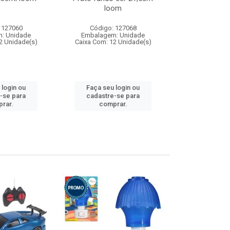
loom
 127060
Código: 127068
Código:
: Unidade
Embalagem: Unidade
Embalagem
2 Unidade(s)
Caixa Com: 12 Unidade(s)
Caixa Com: 1
 login ou
Faça seu login ou
Faça seu 
-se para
cadastre-se para
cadastre
rar.
comprar.
comp