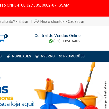
 Nosso CNPJ é: 00.327.385/0002-87 ISSAM
|
 cliente? - Entrar
Não é cliente? - Cadastrar
Central de Vendas Online
0
(11) 3324-6409
S
NOVIDADES
INVERNO
PROMOÇÕES