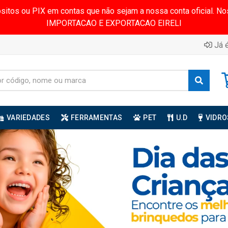
ósitos ou PIX em contas que não sejam a nossa conta oficial.
IMPORTACAO E EXPORTACAO EIRELI
Já é
VARIEDADES
FERRAMENTAS
PET
U.D
VIDRO