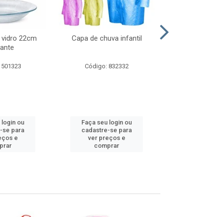
 vidro 22cm
Capa de chuva infantil
Jg prato fun
ante
diam
 501323
Código: 832332
Código:
 login ou
Faça seu login ou
Faça seu 
-se para
cadastre-se para
cadastre
eços e
ver preços e
ver pr
prar
comprar
comp