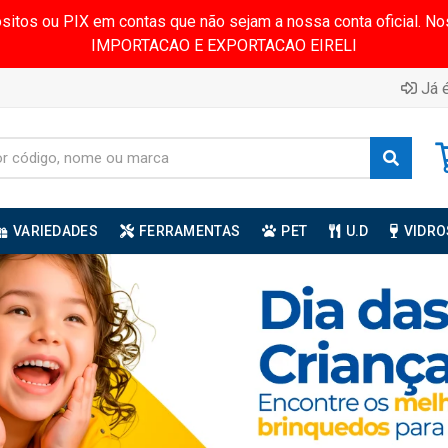
ósitos ou PIX em contas que não sejam a nossa conta oficial.
IMPORTACAO E EXPORTACAO EIRELI
Já é
VARIEDADES
FERRAMENTAS
PET
U.D
VIDRO