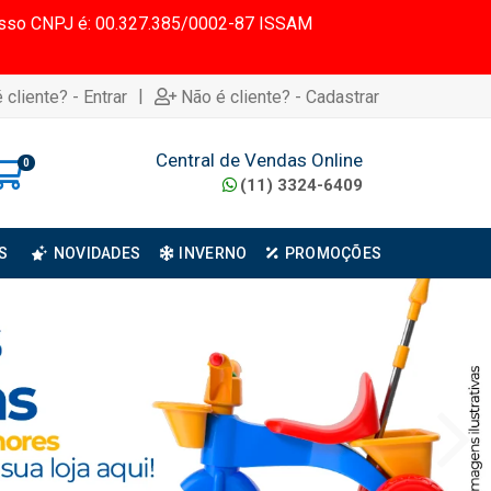
 Nosso CNPJ é: 00.327.385/0002-87 ISSAM
|
 cliente? - Entrar
Não é cliente? - Cadastrar
Central de Vendas Online
0
(11) 3324-6409
S
NOVIDADES
INVERNO
PROMOÇÕES