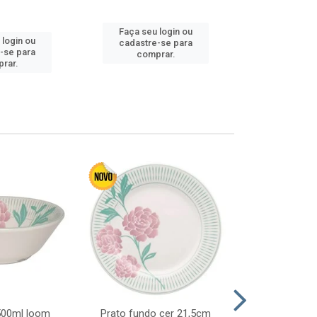
Faça seu login ou
Faça seu 
 login ou
cadastre-se para
cadastre
-se para
comprar.
comp
rar.
 500ml loom
Prato fundo cer 21,5cm
Prato raso c