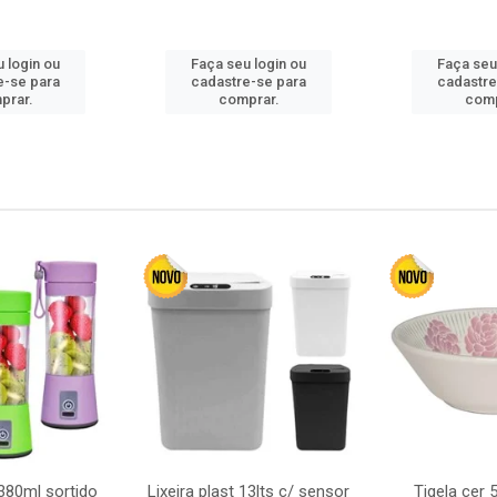
 login ou
Faça seu login ou
Faça seu
e-se para
cadastre-se para
cadastre
prar.
comprar.
comp
380ml sortido
Lixeira plast 13lts c/ sensor
Tigela cer