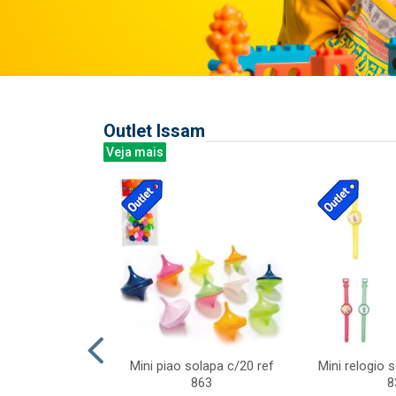
Outlet Issam
Veja mais
last c/div
Mini piao solapa c/20 ref
Mini relogio 
m ursinhos sor
863
8