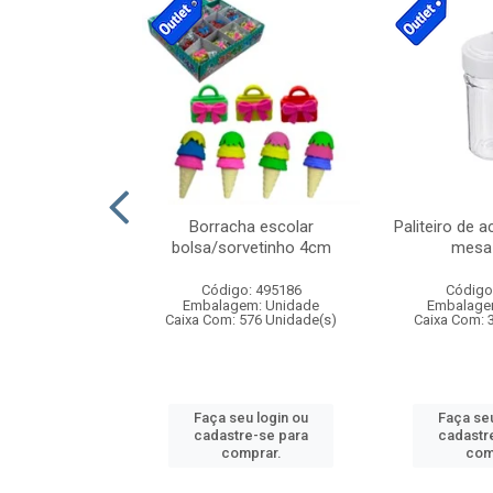
stico n.4 12cm
Borracha escolar
Paliteiro de a
bolsa/sorvetinho 4cm
mesa 
: 940550
Código: 495186
Código
m: Unidade
Embalagem: Unidade
Embalage
24 Unidade(s)
Caixa Com: 576 Unidade(s)
Caixa Com: 
u login ou
Faça seu login ou
Faça seu
e-se para
cadastre-se para
cadastr
prar.
comprar.
com