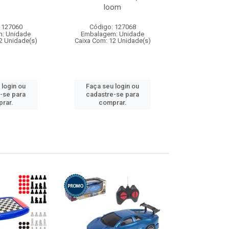
loom
 127060
Código: 127068
Código:
: Unidade
Embalagem: Unidade
Embalagem
2 Unidade(s)
Caixa Com: 12 Unidade(s)
Caixa Com: 1
 login ou
Faça seu login ou
Faça seu 
-se para
cadastre-se para
cadastre
rar.
comprar.
comp