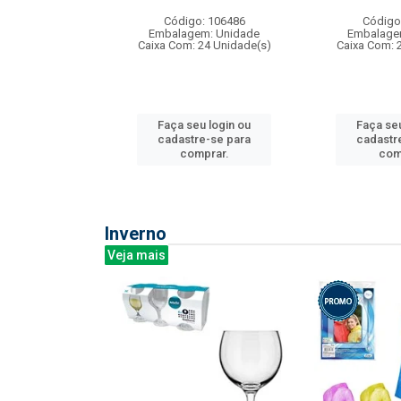
: 275814
Código: 106486
Código
m: Unidade
Embalagem: Unidade
Embalage
240 Unidade(s)
Caixa Com: 24 Unidade(s)
Caixa Com: 
u login ou
Faça seu login ou
Faça seu
e-se para
cadastre-se para
cadastr
prar.
comprar.
com
Inverno
Veja mais