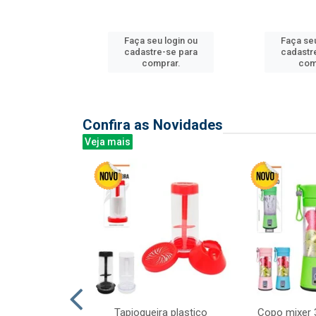
u login ou
Faça seu login ou
Faça seu
e-se para
cadastre-se para
cadastr
prar.
comprar.
com
Confira as Novidades
Veja mais
mesa cer 18cm
Tapioqueira plastico
Copo mixer 