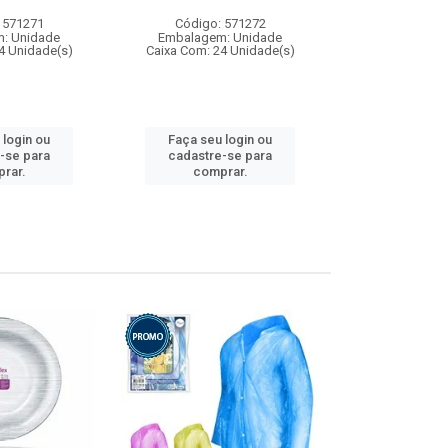
 571271
Código: 571272
Código:
: Unidade
Embalagem: Unidade
Embalagem
4 Unidade(s)
Caixa Com: 24 Unidade(s)
Caixa Com: 4
 login ou
Faça seu login ou
Faça seu 
-se para
cadastre-se para
cadastre
rar.
comprar.
comp