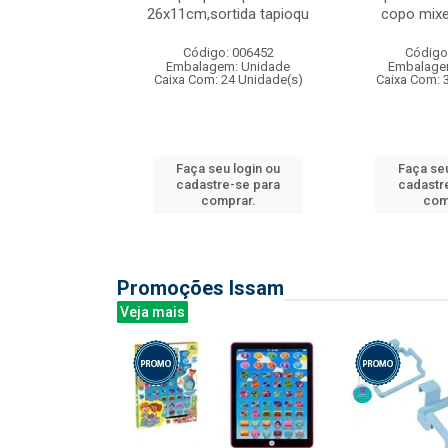
irios
26x11cm,sortida tapioqu
copo mixe
: 135177
Código: 006452
Código
m: Unidade
Embalagem: Unidade
Embalage
12 Unidade(s)
Caixa Com: 24 Unidade(s)
Caixa Com: 
u login ou
Faça seu login ou
Faça seu
e-se para
cadastre-se para
cadastr
prar.
comprar.
com
Promoções Issam
Veja mais