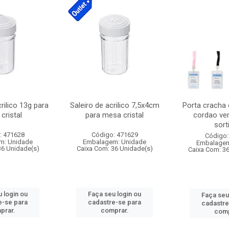
crilico 13g para
Saleiro de acrilico 7,5x4cm
Porta cracha
cristal
para mesa cristal
cordao ver
sort
: 471628
Código: 471629
Código:
m: Unidade
Embalagem: Unidade
Embalagem
36 Unidade(s)
Caixa Com: 36 Unidade(s)
Caixa Com: 3
 login ou
Faça seu login ou
Faça seu
e-se para
cadastre-se para
cadastre
prar.
comprar.
comp