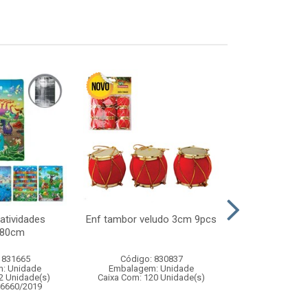
atividades
Enf tambor veludo 3cm 9pcs
Touca noel c
180cm
 831665
Código: 830837
Código:
: Unidade
Embalagem: Unidade
Embalagem
2 Unidade(s)
Caixa Com: 120 Unidade(s)
Caixa Com: 9
06660/2019