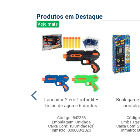
Produtos em Destaque
Veja mais
rta-cor milbali
Lancador 2 em 1 infantil –
Brink game
 c/6pcs
bolas de agua e 6 dardos
nostalgi
: 838899
Código: 842256
Código
m: Unidade
Embalagem: Unidade
Embalage
 8 Unidade(s)
Caixa Com: 18 Unidade(s)
Caixa Com: 2
Inmetro: 000688/2020
Inmetro: 