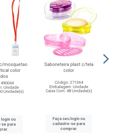
 c/mosquetao
Saboneteira plast c/tela
Prato plas
tical color
color
colo
idos
Código: 271364
Código:
 490044
Embalagem: Unidade
Embalagem
: Unidade
Caixa Com: 48 Unidade(s)
Caixa Com: 4
60 Unidade(s)
Faça seu login ou
Faça seu 
 login ou
cadastre-se para
cadastre
-se para
comprar.
comp
rar.