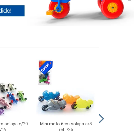
cm solapa c/20
Mini moto 6cm solapa c/8
Giro helice so
 719
ref 726
75