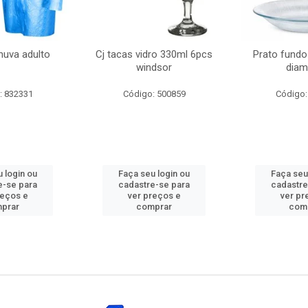
huva adulto
Cj tacas vidro 330ml 6pcs
Prato fundo
windsor
diam
: 832331
Código: 500859
Código:
 login ou
Faça seu login ou
Faça seu
e-se para
cadastre-se para
cadastre
reços e
ver preços e
ver pr
prar
comprar
com