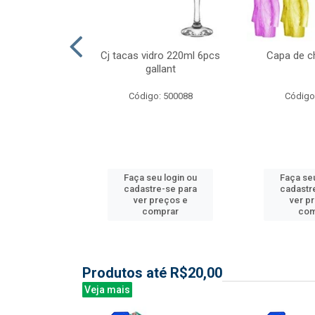
ml 6 pcs barone
Cj tacas vidro 220ml 6pcs
Capa de c
gallant
: 504135
Código: 500088
Código
u login ou
Faça seu login ou
Faça seu
e-se para
cadastre-se para
cadastr
reços e
ver preços e
ver p
mprar
comprar
com
Produtos até R$20,00
Veja mais