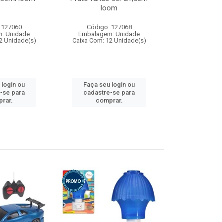
loom
 127060
Código: 127068
Código:
: Unidade
Embalagem: Unidade
Embalagem
2 Unidade(s)
Caixa Com: 12 Unidade(s)
Caixa Com: 1
 login ou
Faça seu login ou
Faça seu 
-se para
cadastre-se para
cadastre
rar.
comprar.
comp