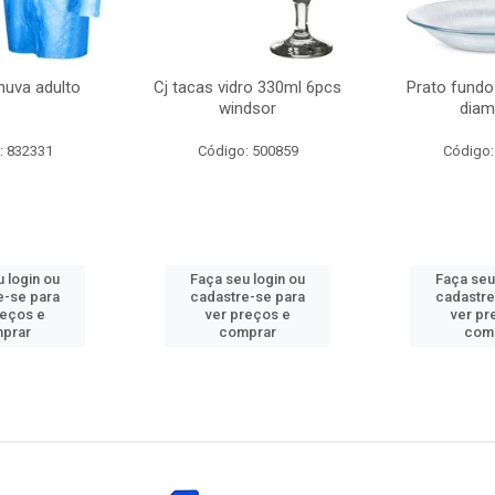
huva adulto
Cj tacas vidro 330ml 6pcs
Prato fundo
windsor
diam
: 832331
Código: 500859
Código:
 login ou
Faça seu login ou
Faça seu
e-se para
cadastre-se para
cadastre
reços e
ver preços e
ver pr
prar
comprar
com