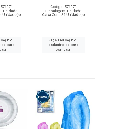
 571271
Código: 571272
Código:
: Unidade
Embalagem: Unidade
Embalagem
4 Unidade(s)
Caixa Com: 24 Unidade(s)
Caixa Com: 4
 login ou
Faça seu login ou
Faça seu 
-se para
cadastre-se para
cadastre
rar.
comprar.
comp