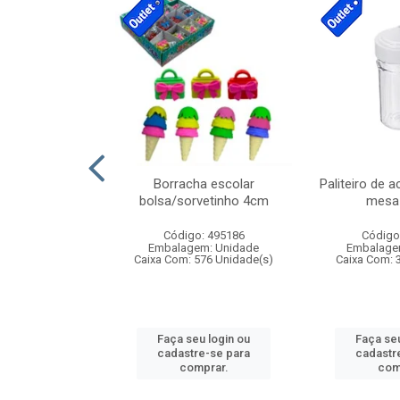
stico n.4 12cm
Borracha escolar
Paliteiro de a
bolsa/sorvetinho 4cm
mesa 
: 940550
Código: 495186
Código
m: Unidade
Embalagem: Unidade
Embalage
24 Unidade(s)
Caixa Com: 576 Unidade(s)
Caixa Com: 
u login ou
Faça seu login ou
Faça seu
e-se para
cadastre-se para
cadastr
prar.
comprar.
com