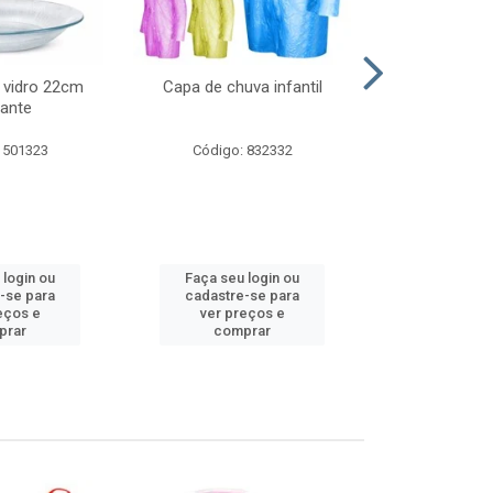
 vidro 22cm
Capa de chuva infantil
Jg prato fun
ante
diam
 501323
Código: 832332
Código:
 login ou
Faça seu login ou
Faça seu 
-se para
cadastre-se para
cadastre
eços e
ver preços e
ver pr
prar
comprar
comp