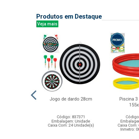
Produtos em Destaque
Veja mais
rativo infantil
Jogo de dardo 28cm
Piscina 3 
ica e luz
155
: 842205
Código: 837371
Código
m: Unidade
Embalagem: Unidade
Embalage
144 Unidade(s)
Caixa Com: 24 Unidade(s)
Caixa Com: 
006758/2019
Inmetro: 