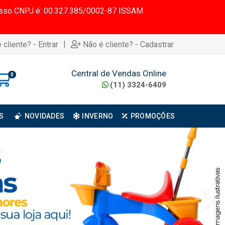
 Nosso CNPJ é: 00.327.385/0002-87 ISSAM
|
 cliente? - Entrar
Não é cliente? - Cadastrar
Central de Vendas Online
0
(11) 3324-6409
S
NOVIDADES
INVERNO
PROMOÇÕES