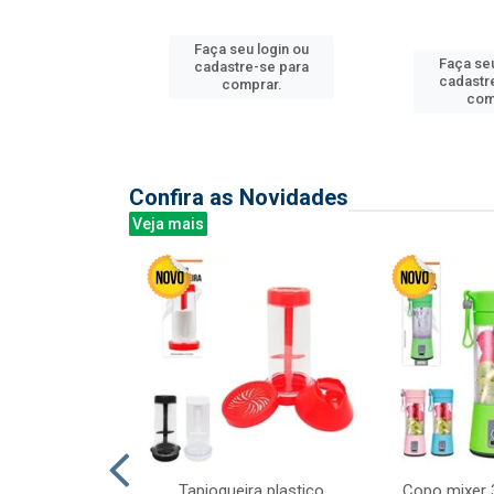
Faça seu login ou
u login ou
Faça seu
cadastre-se para
e-se para
cadastr
comprar.
prar.
com
Confira as Novidades
Veja mais
mesa cer 18cm
Tapioqueira plastico
Copo mixer 