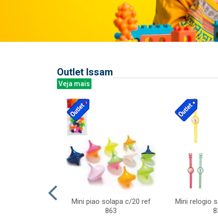
Outlet Issam
Veja mais
last c/div
Mini piao solapa c/20 ref
Mini relogio 
m ursinhos sor
863
8