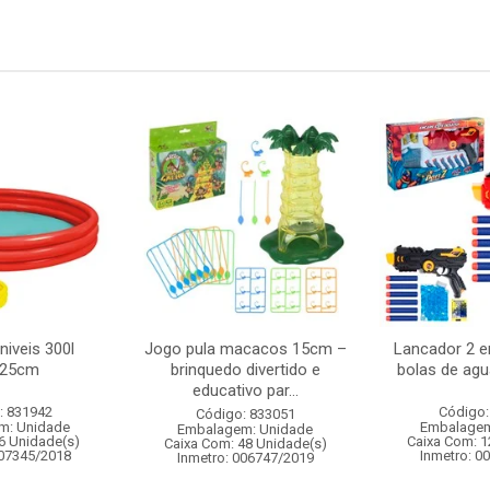
niveis 300l
Jogo pula macacos 15cm –
Lancador 2 em
x25cm
brinquedo divertido e
bolas de agu
educativo par...
: 831942
Código:
Código: 833051
m: Unidade
Embalagem
Embalagem: Unidade
6 Unidade(s)
Caixa Com: 1
Caixa Com: 48 Unidade(s)
007345/2018
Inmetro: 0
Inmetro: 006747/2019