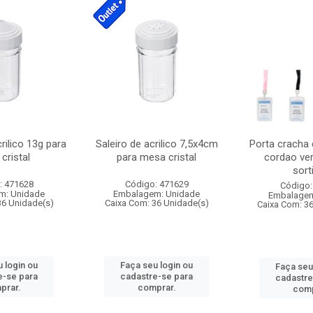
crilico 13g para
Saleiro de acrilico 7,5x4cm
Porta cracha
cristal
para mesa cristal
cordao ver
sort
: 471628
Código: 471629
Código:
m: Unidade
Embalagem: Unidade
Embalagem
36 Unidade(s)
Caixa Com: 36 Unidade(s)
Caixa Com: 3
 login ou
Faça seu login ou
Faça seu
e-se para
cadastre-se para
cadastre
prar.
comprar.
comp