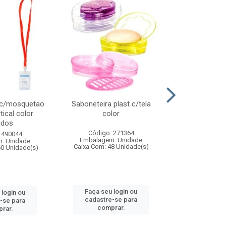
 c/mosquetao
Saboneteira plast c/tela
Prato plas
tical color
color
colo
idos
Código: 271364
Código:
 490044
Embalagem: Unidade
Embalagem
: Unidade
Caixa Com: 48 Unidade(s)
Caixa Com: 4
60 Unidade(s)
Faça seu login ou
Faça seu 
 login ou
cadastre-se para
cadastre
-se para
comprar.
comp
rar.