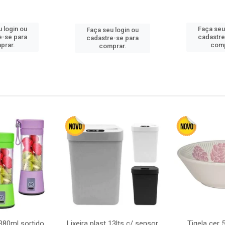
 login ou
Faça seu
Faça seu login ou
e-se para
cadastre
cadastre-se para
prar.
comp
comprar.
380ml sortido
Lixeira plast 13lts c/ sensor
Tigela cer