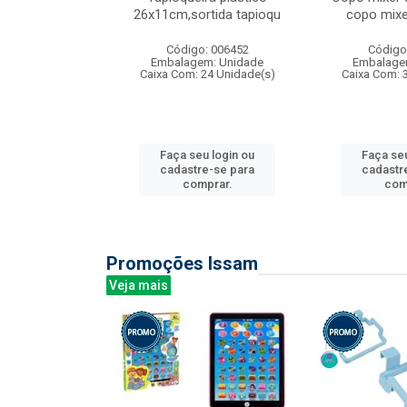
irios
26x11cm,sortida tapioqu
copo mixe
: 135177
Código: 006452
Código
m: Unidade
Embalagem: Unidade
Embalage
12 Unidade(s)
Caixa Com: 24 Unidade(s)
Caixa Com: 
u login ou
Faça seu login ou
Faça seu
e-se para
cadastre-se para
cadastr
prar.
comprar.
com
Promoções Issam
Veja mais