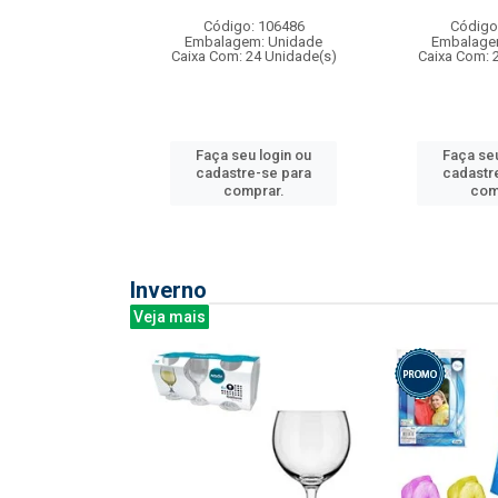
: 275814
Código: 106486
Código
m: Unidade
Embalagem: Unidade
Embalage
240 Unidade(s)
Caixa Com: 24 Unidade(s)
Caixa Com: 
u login ou
Faça seu login ou
Faça seu
e-se para
cadastre-se para
cadastr
prar.
comprar.
com
Inverno
Veja mais