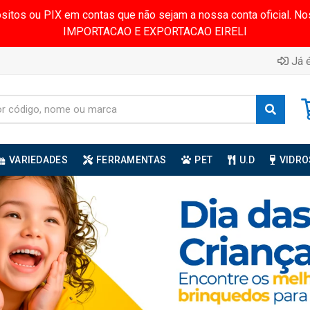
ósitos ou PIX em contas que não sejam a nossa conta oficial.
IMPORTACAO E EXPORTACAO EIRELI
Já é
VARIEDADES
FERRAMENTAS
PET
U.D
VIDRO