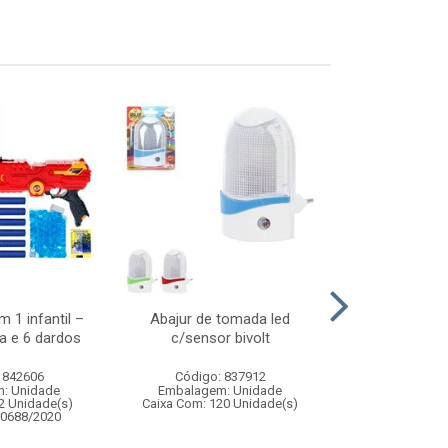
 1 infantil –
Abajur de tomada led
Carrinho de co
a e 6 dardos
c/sensor bivolt
brave speed 1:
com 
 842606
Código: 837912
Código:
: Unidade
Embalagem: Unidade
Embalagem
2 Unidade(s)
Caixa Com: 120 Unidade(s)
Caixa Com: 1
00688/2020
Inmetro: 12444