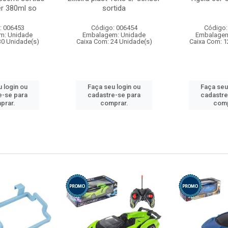
r 380ml so
sortida
: 006453
Código: 006454
Código:
m: Unidade
Embalagem: Unidade
Embalagem
30 Unidade(s)
Caixa Com: 24 Unidade(s)
Caixa Com: 1
 login ou
Faça seu login ou
Faça seu
e-se para
cadastre-se para
cadastre
prar.
comprar.
comp