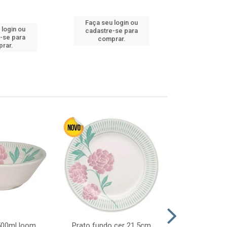
Faça seu login ou
 login ou
Faça seu 
cadastre-se para
-se para
cadastre
comprar.
rar.
comp
 500ml loom
Prato fundo cer 21,5cm
Prato raso c