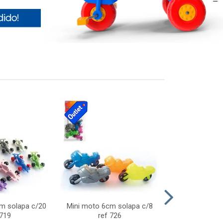
cm solapa c/20
Mini moto 6cm solapa c/8
Giro helice so
 719
ref 726
75