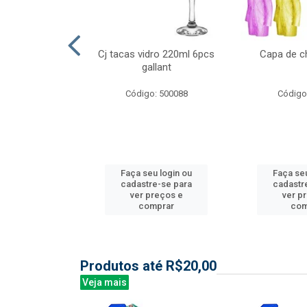
l nylon 20mts
Cj tacas vidro 220ml 6pcs
Capa de c
3mm
gallant
: 844035
Código: 500088
Código
u login ou
Faça seu login ou
Faça seu
e-se para
cadastre-se para
cadastr
reços e
ver preços e
ver p
mprar
comprar
com
Produtos até R$20,00
Veja mais