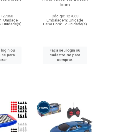
loom
 127060
Código: 127068
Código:
: Unidade
Embalagem: Unidade
Embalagem
2 Unidade(s)
Caixa Com: 12 Unidade(s)
Caixa Com: 1
 login ou
Faça seu login ou
Faça seu 
-se para
cadastre-se para
cadastre
rar.
comprar.
comp