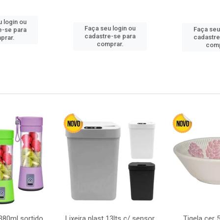
 login ou
Faça seu login ou
Faça seu
e-se para
cadastre-se para
cadastre
prar.
comprar.
comp
380ml sortido
Lixeira plast 13lts c/ sensor
Tigela cer