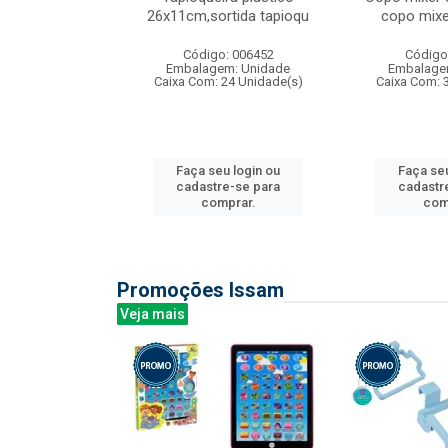
irios
26x11cm,sortida tapioqu
copo mixe
: 135177
Código: 006452
Código
m: Unidade
Embalagem: Unidade
Embalage
12 Unidade(s)
Caixa Com: 24 Unidade(s)
Caixa Com: 
u login ou
Faça seu login ou
Faça seu
e-se para
cadastre-se para
cadastr
prar.
comprar.
com
Promoções Issam
Veja mais