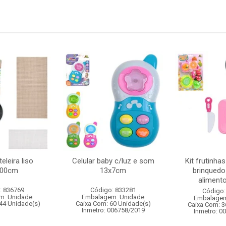
eleira liso
Celular baby c/luz e som
Kit frutinha
100cm
13x7cm
brinquedo
alimento
: 836769
Código: 833281
Código:
m: Unidade
Embalagem: Unidade
Embalagem
44 Unidade(s)
Caixa Com: 60 Unidade(s)
Caixa Com: 3
Inmetro: 006758/2019
Inmetro: 0