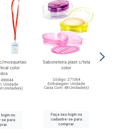
 c/mosquetao
Saboneteira plast c/tela
Prato plas
tical color
color
colo
idos
Código: 271364
Código:
 490044
Embalagem: Unidade
Embalagem
: Unidade
Caixa Com: 48 Unidade(s)
Caixa Com: 4
60 Unidade(s)
Faça seu login ou
Faça seu 
 login ou
cadastre-se para
cadastre
-se para
comprar.
comp
rar.