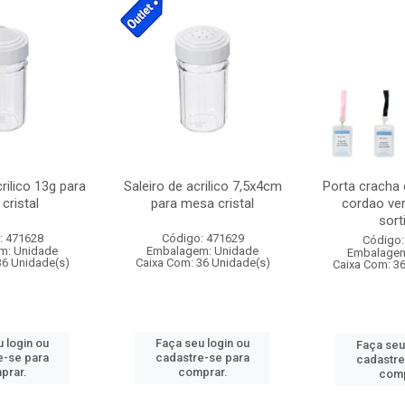
crilico 13g para
Saleiro de acrilico 7,5x4cm
Porta cracha
cristal
para mesa cristal
cordao ver
sort
: 471628
Código: 471629
Código:
m: Unidade
Embalagem: Unidade
Embalagem
36 Unidade(s)
Caixa Com: 36 Unidade(s)
Caixa Com: 3
 login ou
Faça seu login ou
Faça seu
e-se para
cadastre-se para
cadastre
prar.
comprar.
comp