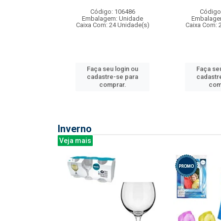
: 275814
Código: 106486
Código
m: Unidade
Embalagem: Unidade
Embalage
240 Unidade(s)
Caixa Com: 24 Unidade(s)
Caixa Com: 
u login ou
Faça seu login ou
Faça seu
e-se para
cadastre-se para
cadastr
prar.
comprar.
com
Inverno
Veja mais