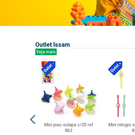
Outlet Issam
Veja mais
last c/div
Mini piao solapa c/20 ref
Mini relogio 
m ursinhos sor
863
8