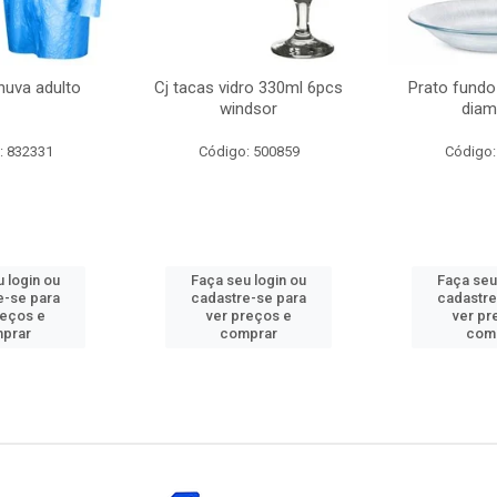
huva adulto
Cj tacas vidro 330ml 6pcs
Prato fundo
windsor
diam
: 832331
Código: 500859
Código:
 login ou
Faça seu login ou
Faça seu
e-se para
cadastre-se para
cadastre
reços e
ver preços e
ver pr
prar
comprar
com