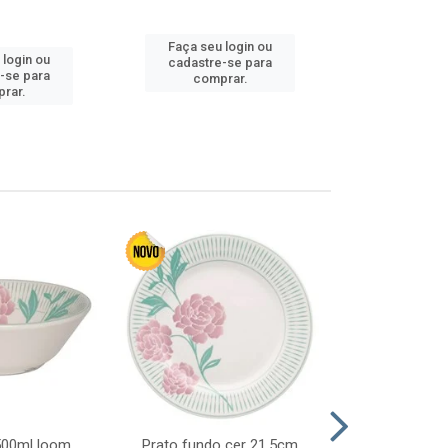
Faça seu 
Faça seu login ou
 login ou
cadastre
cadastre-se para
-se para
comp
comprar.
rar.
 500ml loom
Prato fundo cer 21,5cm
Prato raso c