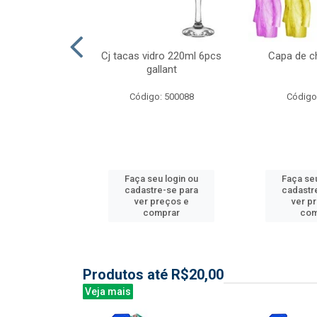
ml 6 pcs barone
Cj tacas vidro 220ml 6pcs
Capa de c
gallant
: 504135
Código: 500088
Código
u login ou
Faça seu login ou
Faça seu
e-se para
cadastre-se para
cadastr
reços e
ver preços e
ver p
mprar
comprar
com
Produtos até R$20,00
Veja mais