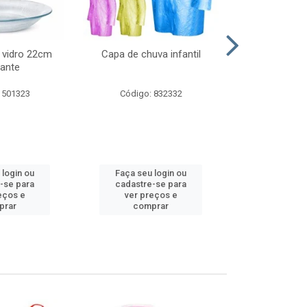
 vidro 22cm
Capa de chuva infantil
Jg prato fun
ante
diam
 501323
Código: 832332
Código:
 login ou
Faça seu login ou
Faça seu 
-se para
cadastre-se para
cadastre
eços e
ver preços e
ver pr
prar
comprar
comp