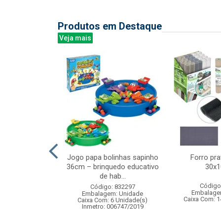
Produtos em Destaque
Veja mais
 c/6 dardos e
Jogo papa bolinhas sapinho
Forro prat
ra robo
36cm – brinquedo educativo
30x
de hab...
: 833073
Código
Código: 832297
m: Unidade
Embalage
Embalagem: Unidade
12 Unidade(s)
Caixa Com: 1
Caixa Com: 6 Unidade(s)
005519/2020
Inmetro: 006747/2019