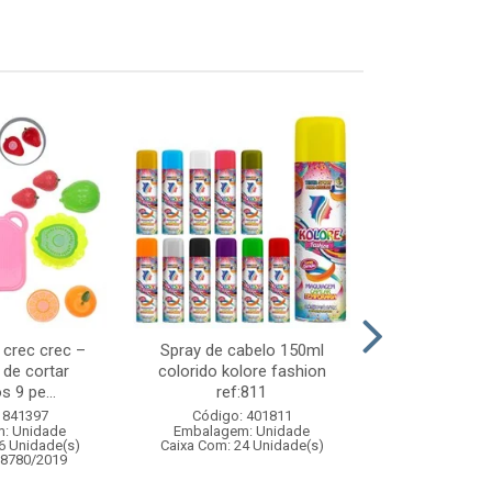
s crec crec –
Spray de cabelo 150ml
Pisca led 100l
 de cortar
colorido kolore fashion
220v 
s 9 pe...
ref:811
Código:
 841397
Código: 401811
Embalagem
: Unidade
Embalagem: Unidade
Caixa Com: 5
6 Unidade(s)
Caixa Com: 24 Unidade(s)
08780/2019