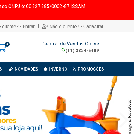
 Nosso CNPJ é: 00.327.385/0002-87 ISSAM
|
 cliente? - Entrar
Não é cliente? - Cadastrar
Central de Vendas Online
0
(11) 3324-6409
S
NOVIDADES
INVERNO
PROMOÇÕES