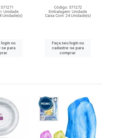
 571271
Código: 571272
Código:
: Unidade
Embalagem: Unidade
Embalagem
4 Unidade(s)
Caixa Com: 24 Unidade(s)
Caixa Com: 4
 login ou
Faça seu login ou
Faça seu 
-se para
cadastre-se para
cadastre
rar.
comprar.
comp