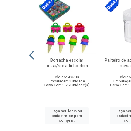
stico n.4 12cm
Borracha escolar
Paliteiro de a
bolsa/sorvetinho 4cm
mesa 
: 940550
Código: 495186
Código
m: Unidade
Embalagem: Unidade
Embalage
24 Unidade(s)
Caixa Com: 576 Unidade(s)
Caixa Com: 
u login ou
Faça seu login ou
Faça seu
e-se para
cadastre-se para
cadastr
prar.
comprar.
com