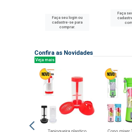
Faça seu
u login ou
Faça seu login ou
cadastr
e-se para
cadastre-se para
com
prar.
comprar.
Confira as Novidades
Veja mais
mesa cer 18cm
Tapioqueira plastico
Copo mixer 