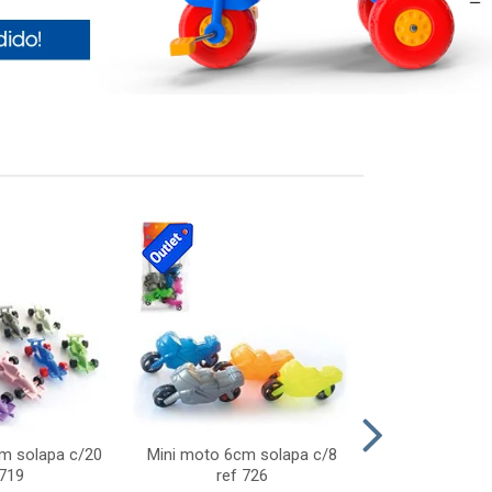
cm solapa c/20
Mini moto 6cm solapa c/8
Giro helice so
 719
ref 726
75