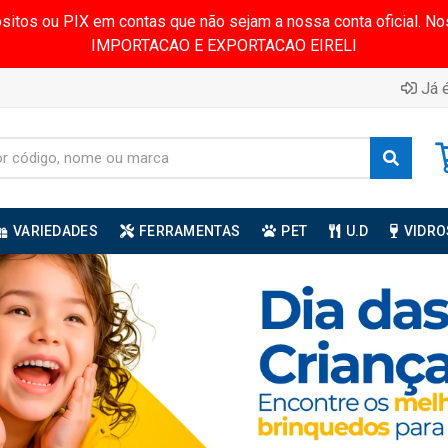
ósitos ou PIX em contas que não sejam a nossa conta oficial.
IMPORTACAO E EXPORTACAO EIRELI
Já é
VARIEDADES
FERRAMENTAS
PET
U.D
VIDRO