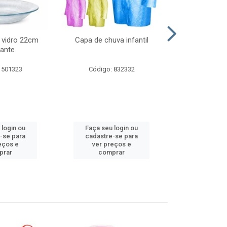
 vidro 22cm
Capa de chuva infantil
Jg prato fun
ante
diam
 501323
Código: 832332
Código:
 login ou
Faça seu login ou
Faça seu 
-se para
cadastre-se para
cadastre
eços e
ver preços e
ver pr
prar
comprar
comp