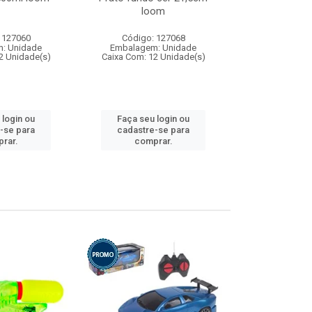
loom
 127060
Código: 127068
Código:
: Unidade
Embalagem: Unidade
Embalagem
2 Unidade(s)
Caixa Com: 12 Unidade(s)
Caixa Com: 1
 login ou
Faça seu login ou
Faça seu 
-se para
cadastre-se para
cadastre
rar.
comprar.
comp