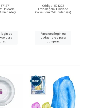
 571271
Código: 571272
Código:
: Unidade
Embalagem: Unidade
Embalagem
4 Unidade(s)
Caixa Com: 24 Unidade(s)
Caixa Com: 4
 login ou
Faça seu login ou
Faça seu 
-se para
cadastre-se para
cadastre
rar.
comprar.
comp