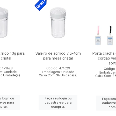
crilico 13g para
Saleiro de acrilico 7,5x4cm
Porta cracha
cristal
para mesa cristal
cordao ver
sort
: 471628
Código: 471629
Código:
m: Unidade
Embalagem: Unidade
Embalagem
36 Unidade(s)
Caixa Com: 36 Unidade(s)
Caixa Com: 3
 login ou
Faça seu login ou
Faça seu
e-se para
cadastre-se para
cadastre
prar.
comprar.
comp