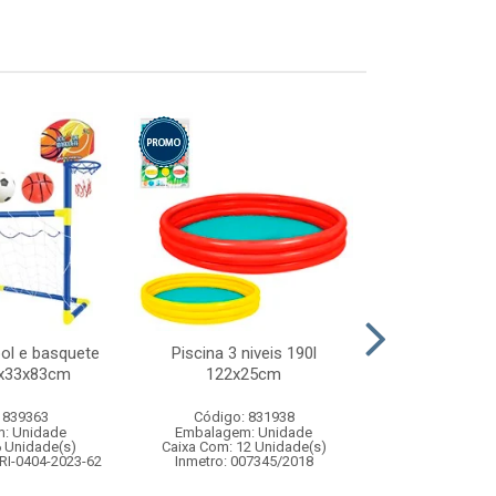
bol e basquete
Piscina 3 niveis 190l
Barraca cast
57x33x83cm
122x25cm
135x1
 839363
Código: 831938
Código:
: Unidade
Embalagem: Unidade
Embalagem
6 Unidade(s)
Caixa Com: 12 Unidade(s)
Caixa Com: 1
RI-0404-2023-62
Inmetro: 007345/2018
Inmetro: ABCP-B