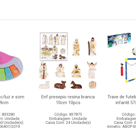
 c/luz e som
Enf presepio resina branca
Trave de fute
x9cm
10cm 10pcs
infantil 
: 833280
Código: 837875
Código:
m: Unidade
Embalagem: Unidade
Embalagem
60 Unidade(s)
Caixa Com: 24 Unidade(s)
Caixa Com: 
006407/2019
Inmetro: ABCP-B