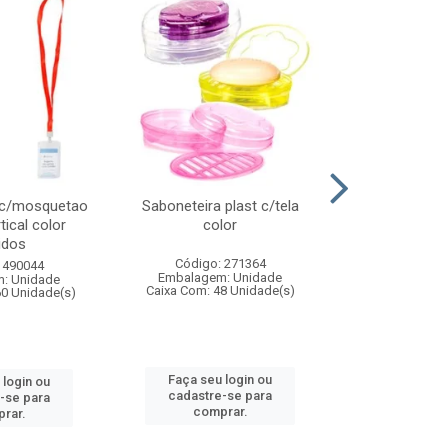
 c/mosquetao
Saboneteira plast c/tela
Prato plas
tical color
color
colo
idos
Código: 271364
Código:
 490044
Embalagem: Unidade
Embalagem
: Unidade
Caixa Com: 48 Unidade(s)
Caixa Com: 4
60 Unidade(s)
Faça seu login ou
Faça seu 
 login ou
cadastre-se para
cadastre
-se para
comprar.
comp
rar.