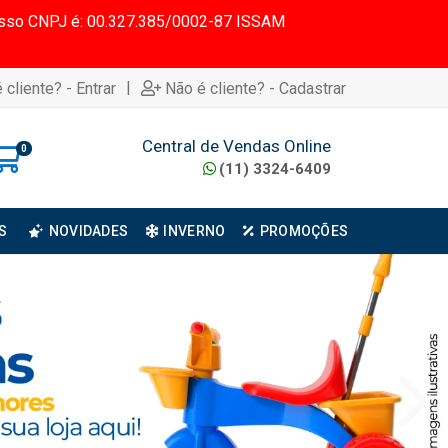
 Nosso CNPJ é: 00.327.385/0002-87 ISSAM
|
 cliente? - Entrar
Não é cliente? - Cadastrar
Central de Vendas Online
0
(11) 3324-6409
S
NOVIDADES
INVERNO
PROMOÇÕES