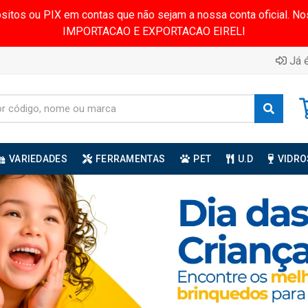
ósitos ou PIX em contas que não sejam a nossa conta oficial.
IMPORTACAO E EXPORTACAO EIRELI
Já é
VARIEDADES
FERRAMENTAS
PET
U.D
VIDRO