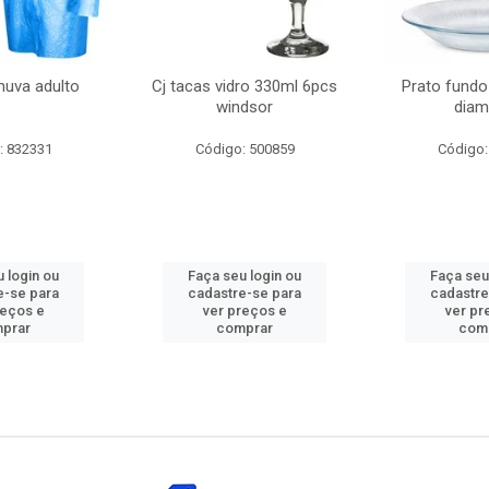
huva adulto
Cj tacas vidro 330ml 6pcs
Prato fundo
windsor
diam
: 832331
Código: 500859
Código:
 login ou
Faça seu login ou
Faça seu
e-se para
cadastre-se para
cadastre
reços e
ver preços e
ver pr
prar
comprar
com