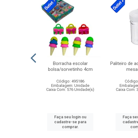
cores sortidas
Borracha escolar
Paliteiro de a
ref 130s
bolsa/sorvetinho 4cm
mesa 
: 826147
Código: 495186
Código
m: Unidade
Embalagem: Unidade
Embalage
160 Unidade(s)
Caixa Com: 576 Unidade(s)
Caixa Com: 
u login ou
Faça seu login ou
Faça seu
e-se para
cadastre-se para
cadastr
prar.
comprar.
com