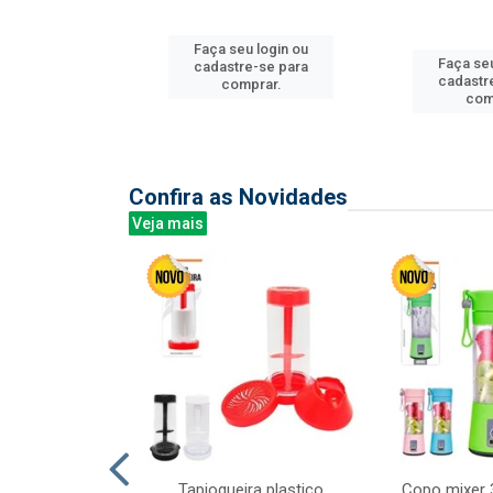
u login ou
Faça seu login ou
Faça seu
e-se para
cadastre-se para
cadastr
prar.
comprar.
com
Confira as Novidades
Veja mais
mesa cer 18cm
Tapioqueira plastico
Copo mixer 