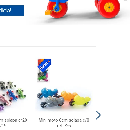
cm solapa c/20
Mini moto 6cm solapa c/8
Giro helice so
 719
ref 726
75