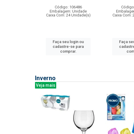
: 275814
Código: 106486
Código
m: Unidade
Embalagem: Unidade
Embalage
240 Unidade(s)
Caixa Com: 24 Unidade(s)
Caixa Com: 
u login ou
Faça seu login ou
Faça seu
e-se para
cadastre-se para
cadastr
prar.
comprar.
com
Inverno
Veja mais