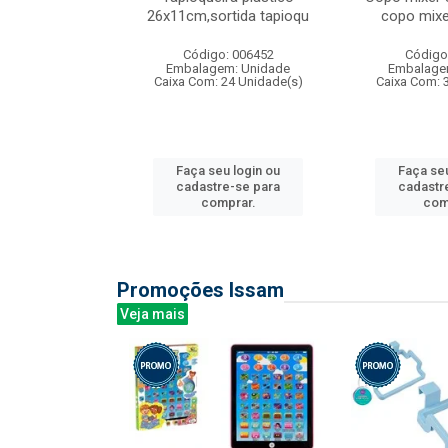
irios
26x11cm,sortida tapioqu
copo mixe
: 135177
Código: 006452
Código
m: Unidade
Embalagem: Unidade
Embalage
12 Unidade(s)
Caixa Com: 24 Unidade(s)
Caixa Com: 
u login ou
Faça seu login ou
Faça seu
e-se para
cadastre-se para
cadastr
prar.
comprar.
com
Promoções Issam
Veja mais