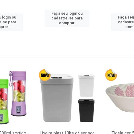
Faça seu login ou
 login ou
Faça seu
cadastre-se para
e-se para
cadastre
comprar.
prar.
comp
380ml sortido
Lixeira plast 13lts c/ sensor
Tigela cer