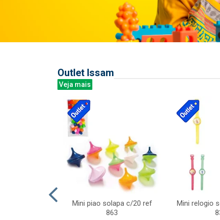
Outlet Issam
Veja mais
last c/div
Mini piao solapa c/20 ref
Mini relogio 
m ursinhos sor
863
8