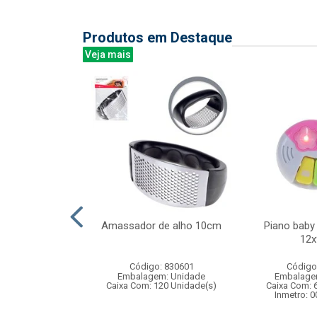
Produtos em Destaque
Veja mais
reen bali 340ml
Amassador de alho 10cm
Piano baby
6pcs
12
: 838878
Código: 830601
Código
m: Unidade
Embalagem: Unidade
Embalage
 8 Unidade(s)
Caixa Com: 120 Unidade(s)
Caixa Com: 
Inmetro: 