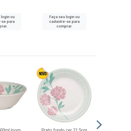
 login ou
Faça seu login ou
Faça seu 
-se para
cadastre-se para
cadastre
rar.
comprar.
comp
 500ml loom
Prato fundo cer 21,5cm
Prato raso c