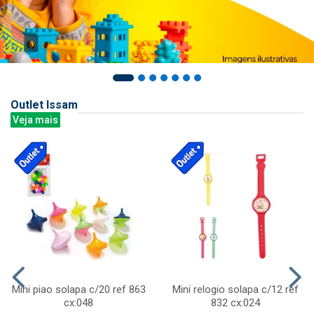
Outlet Issam
Veja mais
Mini piao solapa c/20 ref 863
Mini relogio solapa c/12 ref
cx:048
832 cx:024