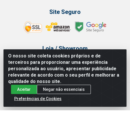
Site Seguro
Loja / Showroom
O nosso site coleta cookies próprios e de
Tel.: (11) 3314 6400
terceiros para proporcionar uma experiência
Av Vautier, 468 - Pari - São Paulo/SP
personalizada ao usuário, apresentar publicidade
relevante de acordo com o seu perfil e melhorar a
qualidade do nosso site.
Aceitar
Negar não essenciais
Issam Importação e Exportação LTDA - Av. Vautier, 468 - Pari, São
Paulo/ SP - CEP 03032-000 - CNPJ 00.327.385/0003-68
Preferências de Cookies