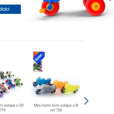
cm solapa c/20
Mini moto 6cm solapa c/8
Giro helice so
 719
ref 726
75