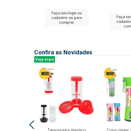
Faça seu login ou
u login ou
Faça seu
cadastre-se para
e-se para
cadastr
comprar.
prar.
com
Confira as Novidades
Veja mais
mesa cer 18cm
Tapioqueira plastico
Copo mixer 