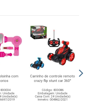
bolsinha com
Carrinho de controle remoto
Protetor ali
orios
crazy flip stunt car 360°
46,5x
 830034
Código: 833086
Código:
: Unidade
Embalagem: Unidade
Embalagem
4 Unidade(s)
Caixa Com: 24 Unidade(s)
Caixa Com: 24
06697/2019
Inmetro: 004862/2021