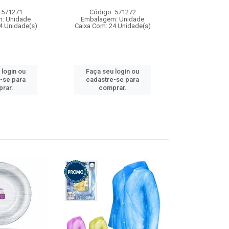
 571271
Código: 571272
Código:
: Unidade
Embalagem: Unidade
Embalagem
4 Unidade(s)
Caixa Com: 24 Unidade(s)
Caixa Com: 4
 login ou
Faça seu login ou
Faça seu 
-se para
cadastre-se para
cadastre
rar.
comprar.
comp