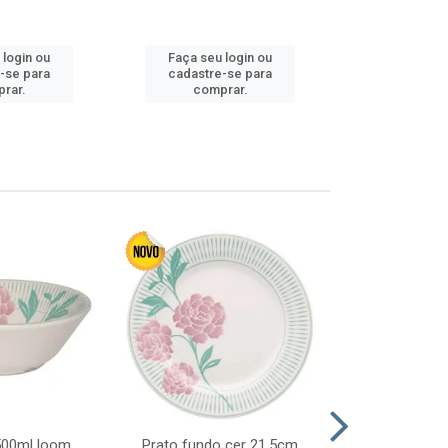
Faça seu 
 login ou
Faça seu login ou
cadastre
-se para
cadastre-se para
comp
rar.
comprar.
 500ml loom
Prato fundo cer 21,5cm
Prato raso c