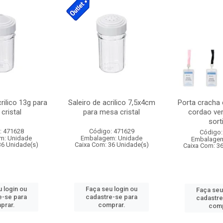
crilico 13g para
Saleiro de acrilico 7,5x4cm
Porta cracha
cristal
para mesa cristal
cordao ver
sort
: 471628
Código: 471629
Código:
m: Unidade
Embalagem: Unidade
Embalagem
36 Unidade(s)
Caixa Com: 36 Unidade(s)
Caixa Com: 3
 login ou
Faça seu login ou
Faça seu
e-se para
cadastre-se para
cadastre
prar.
comprar.
comp