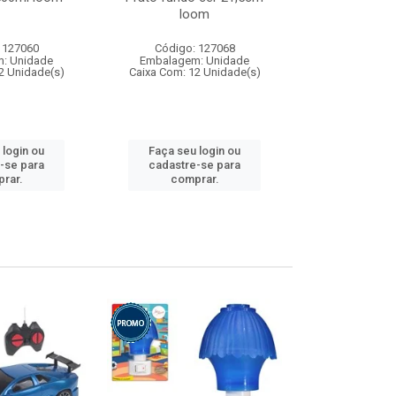
loom
 127060
Código: 127068
Código:
: Unidade
Embalagem: Unidade
Embalagem
2 Unidade(s)
Caixa Com: 12 Unidade(s)
Caixa Com: 1
 login ou
Faça seu login ou
Faça seu 
-se para
cadastre-se para
cadastre
rar.
comprar.
comp