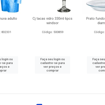
huva adulto
Cj tacas vidro 330ml 6pcs
Prato fundo
windsor
diam
: 832331
Código: 500859
Código:
 login ou
Faça seu login ou
Faça seu
e-se para
cadastre-se para
cadastre
reços e
ver preços e
ver pr
prar
comprar
com