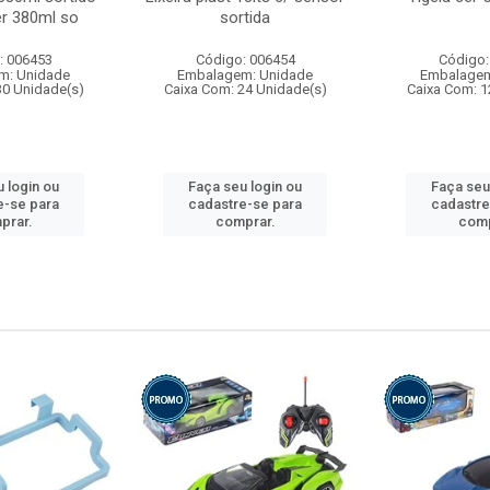
r 380ml so
sortida
: 006453
Código: 006454
Código:
m: Unidade
Embalagem: Unidade
Embalagem
30 Unidade(s)
Caixa Com: 24 Unidade(s)
Caixa Com: 1
 login ou
Faça seu login ou
Faça seu
e-se para
cadastre-se para
cadastre
prar.
comprar.
comp