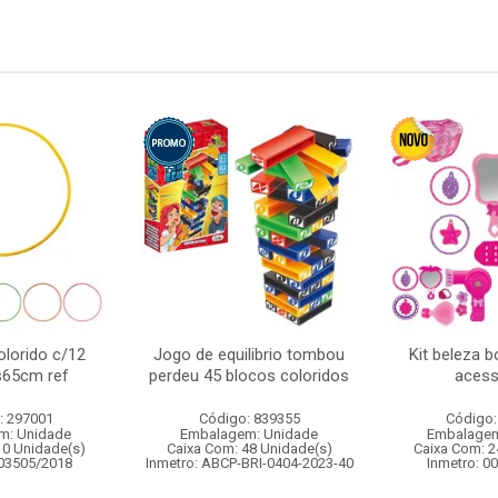
lorido c/12
Jogo de equilibrio tombou
Kit beleza 
s65cm ref
perdeu 45 blocos coloridos
acess
: 297001
Código: 839355
Código:
m: Unidade
Embalagem: Unidade
Embalagem
10 Unidade(s)
Caixa Com: 48 Unidade(s)
Caixa Com: 2
003505/2018
Inmetro: ABCP-BRI-0404-2023-40
Inmetro: 0