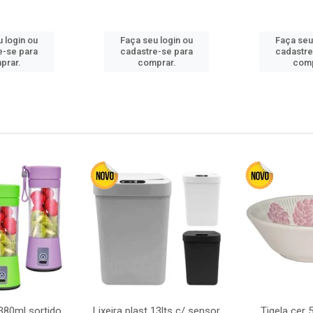
 login ou
Faça seu login ou
Faça seu
e-se para
cadastre-se para
cadastre
prar.
comprar.
comp
380ml sortido
Lixeira plast 13lts c/ sensor
Tigela cer