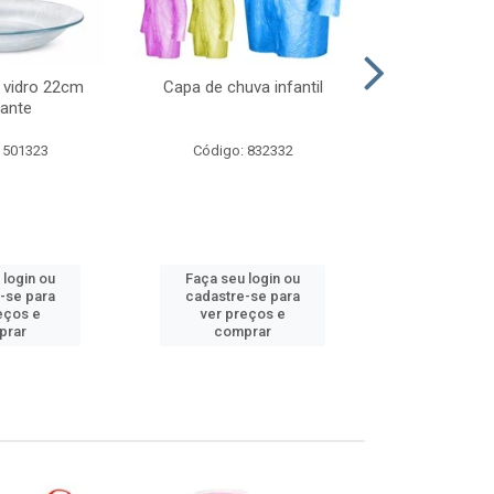
 vidro 22cm
Capa de chuva infantil
Jg prato fun
ante
diam
 501323
Código: 832332
Código:
 login ou
Faça seu login ou
Faça seu 
-se para
cadastre-se para
cadastre
eços e
ver preços e
ver pr
prar
comprar
comp