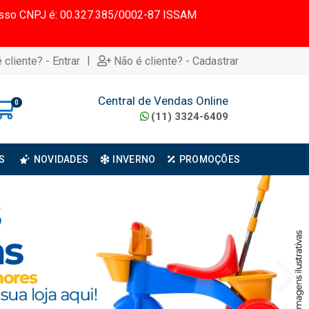
 Nosso CNPJ é: 00.327.385/0002-87 ISSAM
|
 cliente? - Entrar
Não é cliente? - Cadastrar
Central de Vendas Online
0
(11) 3324-6409
S
NOVIDADES
INVERNO
PROMOÇÕES