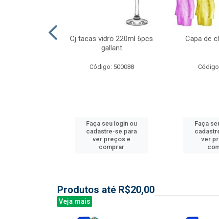
l nylon 20mts
Cj tacas vidro 220ml 6pcs
Capa de c
3mm
gallant
: 844035
Código: 500088
Código
u login ou
Faça seu login ou
Faça seu
e-se para
cadastre-se para
cadastr
reços e
ver preços e
ver p
mprar
comprar
com
Produtos até R$20,00
Veja mais