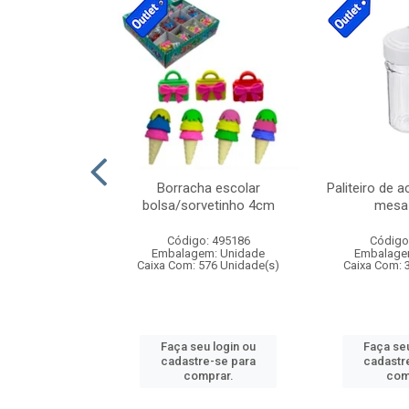
stico n.4 12cm
Borracha escolar
Paliteiro de a
bolsa/sorvetinho 4cm
mesa 
: 940550
Código: 495186
Código
m: Unidade
Embalagem: Unidade
Embalage
24 Unidade(s)
Caixa Com: 576 Unidade(s)
Caixa Com: 
u login ou
Faça seu login ou
Faça seu
e-se para
cadastre-se para
cadastr
prar.
comprar.
com