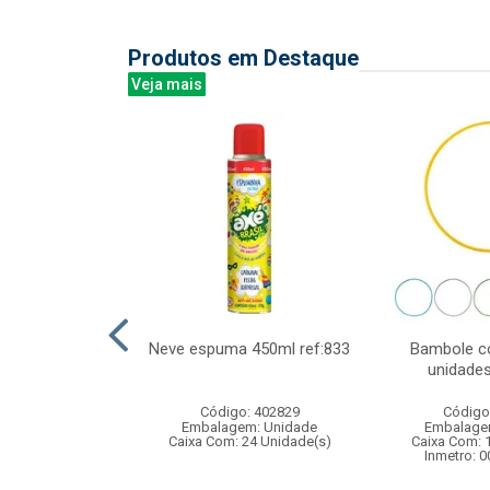
Produtos em Destaque
Veja mais
 niveis 300l
Neve espuma 450ml ref:833
Bambole co
x25cm
unidade
: 831942
Código: 402829
Código
m: Unidade
Embalagem: Unidade
Embalage
 6 Unidade(s)
Caixa Com: 24 Unidade(s)
Caixa Com: 
007345/2018
Inmetro: 