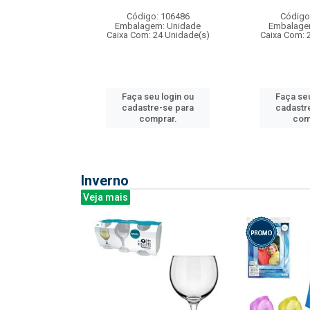
: 275814
Código: 106486
Código
m: Unidade
Embalagem: Unidade
Embalage
240 Unidade(s)
Caixa Com: 24 Unidade(s)
Caixa Com: 
u login ou
Faça seu login ou
Faça seu
e-se para
cadastre-se para
cadastr
prar.
comprar.
com
Inverno
Veja mais