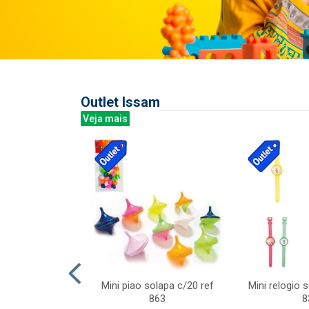
Outlet Issam
Veja mais
last c/div
Mini piao solapa c/20 ref
Mini relogio 
m ursinhos sor
863
8