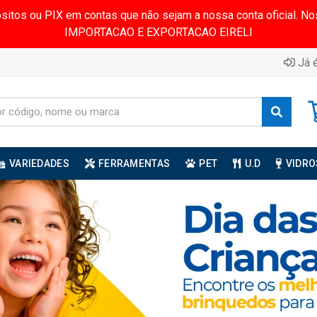
ósitos ou PIX em contas que não sejam a nossa conta oficial.
IMPORTACAO E EXPORTACAO EIRELI
Já é
VARIEDADES
FERRAMENTAS
PET
U.D
VIDRO