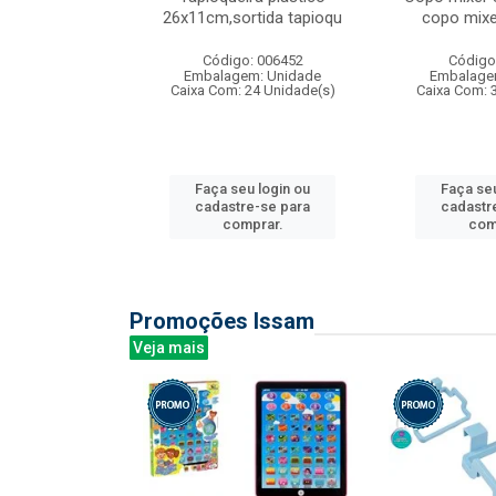
irios
26x11cm,sortida tapioqu
copo mixe
: 135177
Código: 006452
Código
m: Unidade
Embalagem: Unidade
Embalage
12 Unidade(s)
Caixa Com: 24 Unidade(s)
Caixa Com: 
u login ou
Faça seu login ou
Faça seu
e-se para
cadastre-se para
cadastr
prar.
comprar.
com
Promoções Issam
Veja mais