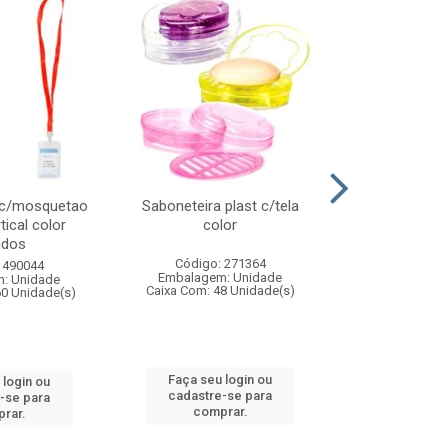
 c/mosquetao
Saboneteira plast c/tela
Prato plas
tical color
color
colo
idos
Código: 271364
Código:
 490044
Embalagem: Unidade
Embalagem
: Unidade
Caixa Com: 48 Unidade(s)
Caixa Com: 4
60 Unidade(s)
Faça seu login ou
Faça seu 
 login ou
cadastre-se para
cadastre
-se para
comprar.
comp
rar.