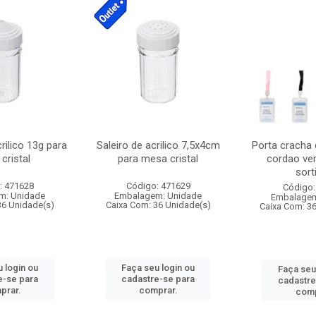
crilico 13g para
Saleiro de acrilico 7,5x4cm
Porta cracha
cristal
para mesa cristal
cordao ver
sort
: 471628
Código: 471629
Código:
m: Unidade
Embalagem: Unidade
Embalagem
36 Unidade(s)
Caixa Com: 36 Unidade(s)
Caixa Com: 3
 login ou
Faça seu login ou
Faça seu
e-se para
cadastre-se para
cadastre
prar.
comprar.
comp