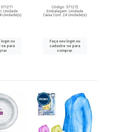
 571271
Código: 571272
Código:
: Unidade
Embalagem: Unidade
Embalagem
4 Unidade(s)
Caixa Com: 24 Unidade(s)
Caixa Com: 4
 login ou
Faça seu login ou
Faça seu 
-se para
cadastre-se para
cadastre
rar.
comprar.
comp