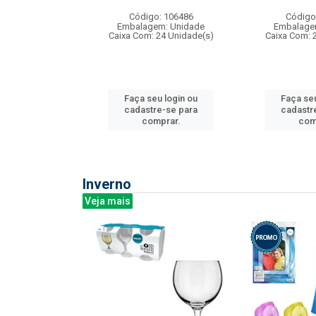
: 275814
Código: 106486
Código
m: Unidade
Embalagem: Unidade
Embalage
240 Unidade(s)
Caixa Com: 24 Unidade(s)
Caixa Com: 
u login ou
Faça seu login ou
Faça seu
e-se para
cadastre-se para
cadastr
prar.
comprar.
com
Inverno
Veja mais