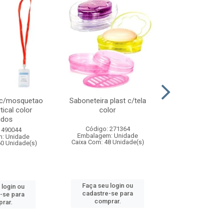
 c/mosquetao
Saboneteira plast c/tela
Prato plas
tical color
color
colo
idos
Código: 271364
Código:
 490044
Embalagem: Unidade
Embalagem
: Unidade
Caixa Com: 48 Unidade(s)
Caixa Com: 4
60 Unidade(s)
Faça seu login ou
Faça seu 
 login ou
cadastre-se para
cadastre
-se para
comprar.
comp
rar.