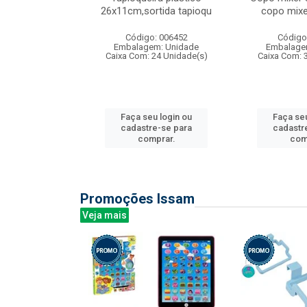
irios
26x11cm,sortida tapioqu
copo mixe
: 135177
Código: 006452
Código
m: Unidade
Embalagem: Unidade
Embalage
12 Unidade(s)
Caixa Com: 24 Unidade(s)
Caixa Com: 
u login ou
Faça seu login ou
Faça seu
e-se para
cadastre-se para
cadastr
prar.
comprar.
com
Promoções Issam
Veja mais