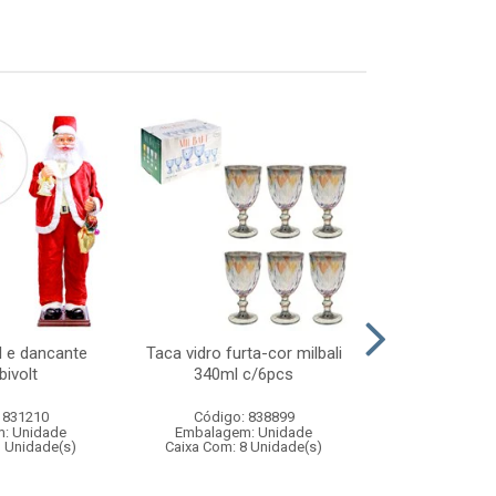
l e dancante
Taca vidro furta-cor milbali
Kit mass
bivolt
340ml c/6pcs
acess
 831210
Código: 838899
Código:
: Unidade
Embalagem: Unidade
Embalagem
1 Unidade(s)
Caixa Com: 8 Unidade(s)
Caixa Com: 9
Inmetro: 0