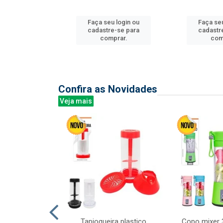
Faça seu login ou
Faça seu
u login ou
cadastre-se para
cadastr
e-se para
comprar.
com
prar.
Confira as Novidades
Veja mais
mesa cer 18cm
Tapioqueira plastico
Copo mixer 