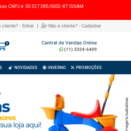
 Nosso CNPJ é: 00.327.385/0002-87 ISSAM
|
 cliente? - Entrar
Não é cliente? - Cadastrar
Central de Vendas Online
0
(11) 3324-6409
S
NOVIDADES
INVERNO
PROMOÇÕES