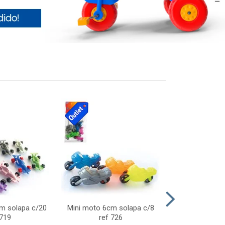
cm solapa c/20
Mini moto 6cm solapa c/8
Giro helice so
 719
ref 726
75