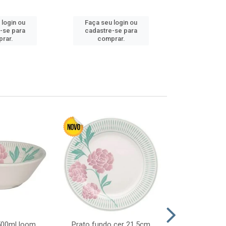
 login ou
Faça seu login ou
Faça seu 
-se para
cadastre-se para
cadastre
rar.
comprar.
comp
 500ml loom
Prato fundo cer 21,5cm
Prato raso c