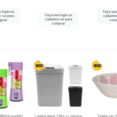
 login ou
Faça seu
Faça seu login ou
e-se para
cadastre
cadastre-se para
prar.
comp
comprar.
380ml sortido
Lixeira plast 13lts c/ sensor
Tigela cer