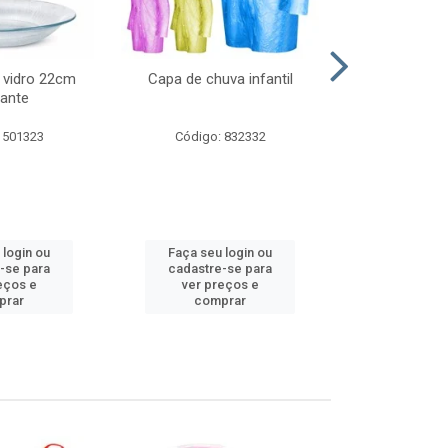
 vidro 22cm
Capa de chuva infantil
Jg prato fun
ante
diam
 501323
Código: 832332
Código:
 login ou
Faça seu login ou
Faça seu 
-se para
cadastre-se para
cadastre
eços e
ver preços e
ver pr
prar
comprar
comp