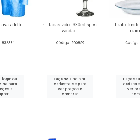
huva adulto
Cj tacas vidro 330ml 6pcs
Prato fundo
windsor
diam
: 832331
Código: 500859
Código:
 login ou
Faça seu login ou
Faça seu
e-se para
cadastre-se para
cadastre
reços e
ver preços e
ver pr
prar
comprar
com