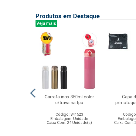
Produtos em Destaque
Veja mais
ativo pequeno
Garrafa inox 350ml color
Capa d
 brinquedo
c/trava na tpa
p/motoque
 para cri...
Código: 841523
Código
: 833584
Embalagem: Unidade
Embalage
m: Unidade
Caixa Com: 24 Unidade(s)
Caixa Com: 
360 Unidade(s)
006737/2019