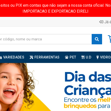
ósitos ou PIX em contas que não sejam a nossa conta oficial.
IMPORTACAO E EXPORTACAO EIRELI
Já é
VARIEDADES
FERRAMENTAS
PET
U.D
VIDRO