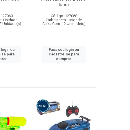
loom
 127060
Código: 127068
Código:
: Unidade
Embalagem: Unidade
Embalagem
2 Unidade(s)
Caixa Com: 12 Unidade(s)
Caixa Com: 1
 login ou
Faça seu login ou
Faça seu 
-se para
cadastre-se para
cadastre
rar.
comprar.
comp