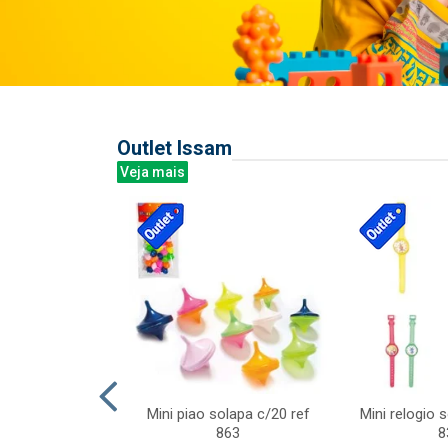
Outlet Issam
Veja mais
last c/div
Mini piao solapa c/20 ref
Mini relogio 
m ursinhos sor
863
8