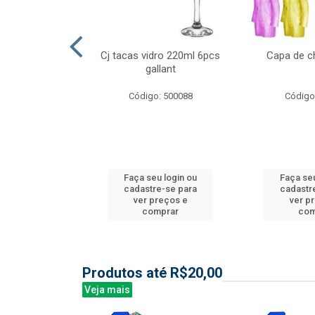
l nylon 20mts
Cj tacas vidro 220ml 6pcs
Capa de c
3mm
gallant
: 844035
Código: 500088
Código
u login ou
Faça seu login ou
Faça seu
e-se para
cadastre-se para
cadastr
reços e
ver preços e
ver p
mprar
comprar
com
Produtos até R$20,00
Veja mais