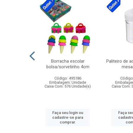
cores sortidas
Borracha escolar
Paliteiro de a
ref 130s
bolsa/sorvetinho 4cm
mesa 
: 826147
Código: 495186
Código
m: Unidade
Embalagem: Unidade
Embalage
160 Unidade(s)
Caixa Com: 576 Unidade(s)
Caixa Com: 
u login ou
Faça seu login ou
Faça seu
e-se para
cadastre-se para
cadastr
prar.
comprar.
com