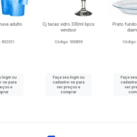
huva adulto
Cj tacas vidro 330ml 6pcs
Prato fundo
windsor
diam
: 832331
Código: 500859
Código:
 login ou
Faça seu login ou
Faça seu
e-se para
cadastre-se para
cadastre
reços e
ver preços e
ver pr
prar
comprar
com