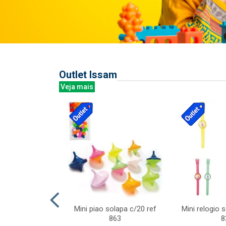
Outlet Issam
Veja mais
last c/div
Mini piao solapa c/20 ref
Mini relogio 
m ursinhos sor
863
8