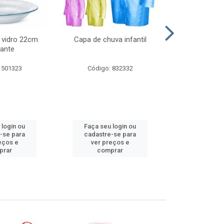
 vidro 22cm
Capa de chuva infantil
Jg prato fun
ante
diam
 501323
Código: 832332
Código:
 login ou
Faça seu login ou
Faça seu 
-se para
cadastre-se para
cadastre
eços e
ver preços e
ver pr
prar
comprar
comp