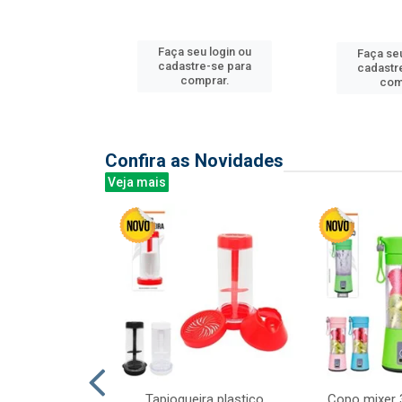
u login ou
Faça seu login ou
Faça seu
e-se para
cadastre-se para
cadastr
prar.
comprar.
com
Confira as Novidades
Veja mais
mesa cer 18cm
Tapioqueira plastico
Copo mixer 