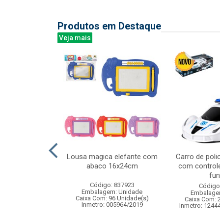
Produtos em Destaque
Veja mais
by c/luz e som
Lousa magica elefante com
Carro de polic
x6cm
abaco 16x24cm
com control
fun
: 833171
Código: 837923
Código
m: Unidade
Embalagem: Unidade
Embalage
48 Unidade(s)
Caixa Com: 96 Unidade(s)
Caixa Com: 
006407/2019
Inmetro: 005964/2019
Inmetro: 1244