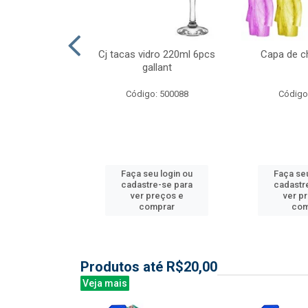
l nylon 20mts
Cj tacas vidro 220ml 6pcs
Capa de c
3mm
gallant
: 844035
Código: 500088
Código
u login ou
Faça seu login ou
Faça seu
e-se para
cadastre-se para
cadastr
reços e
ver preços e
ver p
mprar
comprar
com
Produtos até R$20,00
Veja mais