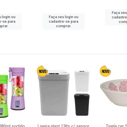
Faça seu
 login ou
Faça seu login ou
cadastre
e-se para
cadastre-se para
comp
prar.
comprar.
380ml sortido
Lixeira plast 13lts c/ sensor
Tigela cer