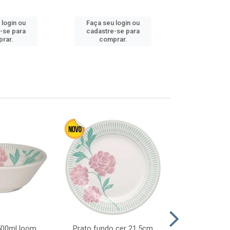
 login ou
Faça seu login ou
Faça seu 
-se para
cadastre-se para
cadastre
rar.
comprar.
comp
 500ml loom
Prato fundo cer 21,5cm
Prato raso c