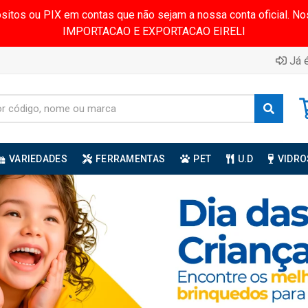
ósitos ou PIX em contas que não sejam a nossa conta oficial.
IMPORTACAO E EXPORTACAO EIRELI
Já é
VARIEDADES
FERRAMENTAS
PET
U.D
VIDRO