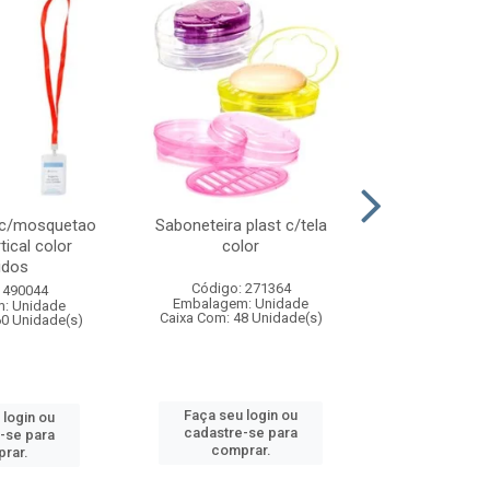
 c/mosquetao
Saboneteira plast c/tela
Prato plas
tical color
color
colo
idos
Código: 271364
Código:
 490044
Embalagem: Unidade
Embalagem
: Unidade
Caixa Com: 48 Unidade(s)
Caixa Com: 4
60 Unidade(s)
Faça seu login ou
Faça seu 
 login ou
cadastre-se para
cadastre
-se para
comprar.
comp
rar.