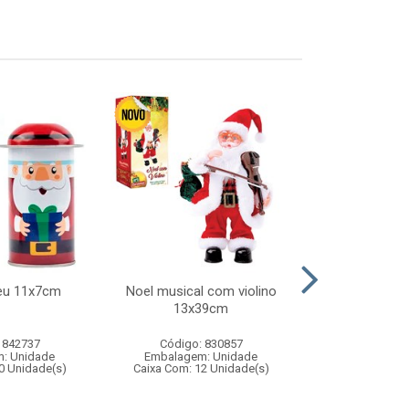
eu 11x7cm
Noel musical com violino
Bola de basqu
13x39cm
 842737
Código: 830857
Código:
: Unidade
Embalagem: Unidade
Embalagem
0 Unidade(s)
Caixa Com: 12 Unidade(s)
Caixa Com: 3
Inmetro: 0