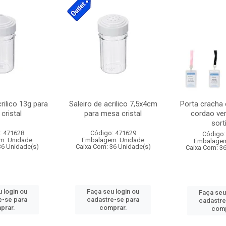
crilico 13g para
Saleiro de acrilico 7,5x4cm
Porta cracha
cristal
para mesa cristal
cordao ver
sort
: 471628
Código: 471629
Código:
m: Unidade
Embalagem: Unidade
Embalagem
36 Unidade(s)
Caixa Com: 36 Unidade(s)
Caixa Com: 3
 login ou
Faça seu login ou
Faça seu
e-se para
cadastre-se para
cadastre
prar.
comprar.
comp