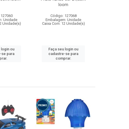
loom
 127060
Código: 127068
Código:
: Unidade
Embalagem: Unidade
Embalagem
2 Unidade(s)
Caixa Com: 12 Unidade(s)
Caixa Com: 1
 login ou
Faça seu login ou
Faça seu 
-se para
cadastre-se para
cadastre
rar.
comprar.
comp