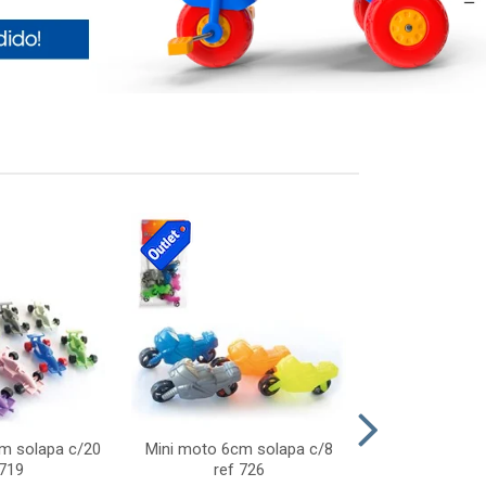
cm solapa c/20
Mini moto 6cm solapa c/8
Giro helice so
 719
ref 726
75