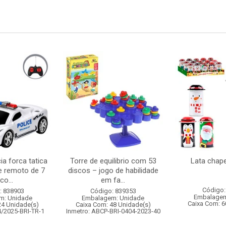
ia forca tatica
Torre de equilibrio com 53
Lata chap
e remoto de 7
discos – jogo de habilidade
co...
em fa...
Código:
: 838903
Código: 839353
Embalagem
m: Unidade
Embalagem: Unidade
Caixa Com: 6
24 Unidade(s)
Caixa Com: 48 Unidade(s)
4/2025-BRI-TR-1
Inmetro: ABCP-BRI-0404-2023-40