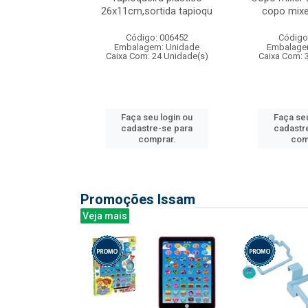
irios
26x11cm,sortida tapioqu
copo mixe
: 135177
Código: 006452
Código
m: Unidade
Embalagem: Unidade
Embalage
12 Unidade(s)
Caixa Com: 24 Unidade(s)
Caixa Com: 
u login ou
Faça seu login ou
Faça seu
e-se para
cadastre-se para
cadastr
prar.
comprar.
com
Promoções Issam
Veja mais