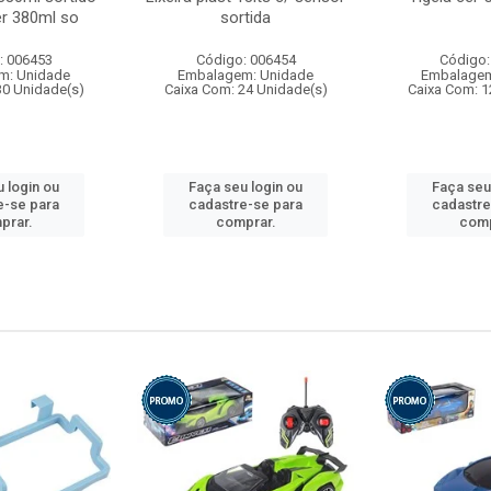
r 380ml so
sortida
: 006453
Código: 006454
Código:
m: Unidade
Embalagem: Unidade
Embalagem
30 Unidade(s)
Caixa Com: 24 Unidade(s)
Caixa Com: 1
 login ou
Faça seu login ou
Faça seu
e-se para
cadastre-se para
cadastre
prar.
comprar.
comp