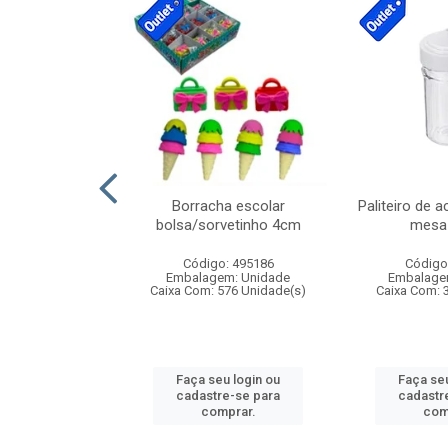
cores sortidas
Borracha escolar
Paliteiro de a
ref 130s
bolsa/sorvetinho 4cm
mesa 
: 826147
Código: 495186
Código
m: Unidade
Embalagem: Unidade
Embalage
160 Unidade(s)
Caixa Com: 576 Unidade(s)
Caixa Com: 
u login ou
Faça seu login ou
Faça seu
e-se para
cadastre-se para
cadastr
prar.
comprar.
com