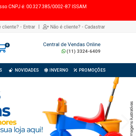
 Nosso CNPJ é: 00.327.385/0002-87 ISSAM
|
 cliente? - Entrar
Não é cliente? - Cadastrar
Central de Vendas Online
0
(11) 3324-6409
S
NOVIDADES
INVERNO
PROMOÇÕES