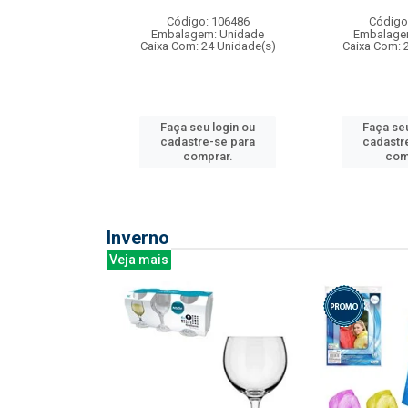
: 275814
Código: 106486
Código
m: Unidade
Embalagem: Unidade
Embalage
240 Unidade(s)
Caixa Com: 24 Unidade(s)
Caixa Com: 
u login ou
Faça seu login ou
Faça seu
e-se para
cadastre-se para
cadastr
prar.
comprar.
com
Inverno
Veja mais