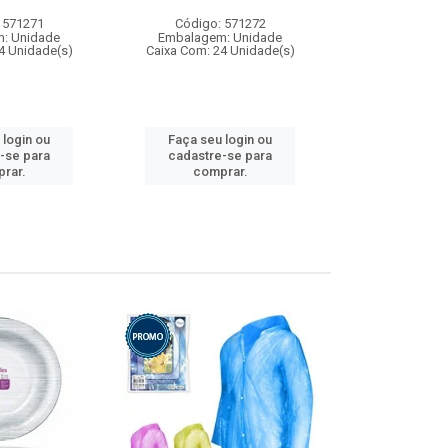
 571271
Código: 571272
Código:
: Unidade
Embalagem: Unidade
Embalagem
4 Unidade(s)
Caixa Com: 24 Unidade(s)
Caixa Com: 4
 login ou
Faça seu login ou
Faça seu 
-se para
cadastre-se para
cadastre
rar.
comprar.
comp