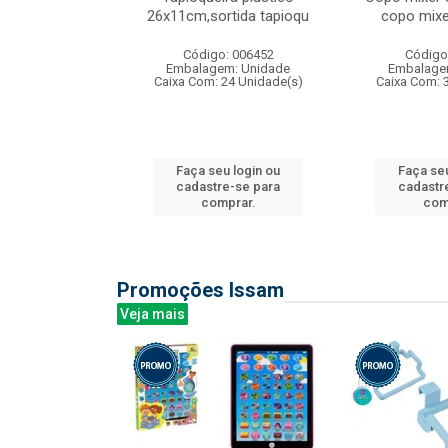
irios
26x11cm,sortida tapioqu
copo mixe
: 135177
Código: 006452
Código
m: Unidade
Embalagem: Unidade
Embalage
12 Unidade(s)
Caixa Com: 24 Unidade(s)
Caixa Com: 
u login ou
Faça seu login ou
Faça seu
e-se para
cadastre-se para
cadastr
prar.
comprar.
com
Promoções Issam
Veja mais