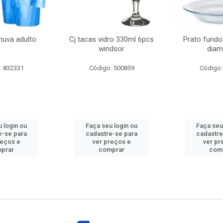
huva adulto
Cj tacas vidro 330ml 6pcs
Prato fundo
windsor
diam
: 832331
Código: 500859
Código:
 login ou
Faça seu login ou
Faça seu
e-se para
cadastre-se para
cadastre
reços e
ver preços e
ver pr
prar
comprar
com