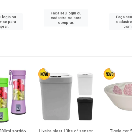
Faça seu login ou
 login ou
Faça seu
cadastre-se para
e-se para
cadastre
comprar.
prar.
comp
380ml sortido
Lixeira plast 13lts c/ sensor
Tigela cer