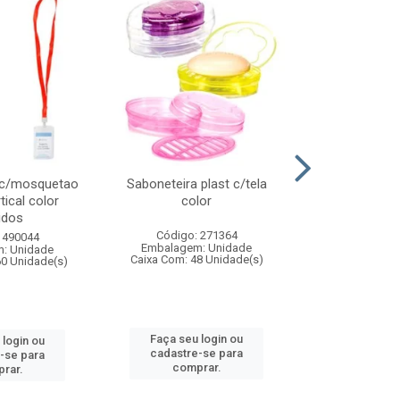
 c/mosquetao
Saboneteira plast c/tela
Prato plas
tical color
color
colo
idos
Código: 271364
Código:
 490044
Embalagem: Unidade
Embalagem
: Unidade
Caixa Com: 48 Unidade(s)
Caixa Com: 4
60 Unidade(s)
Faça seu login ou
Faça seu 
 login ou
cadastre-se para
cadastre
-se para
comprar.
comp
rar.