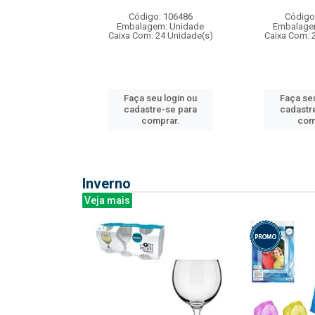
: 275814
Código: 106486
Código
m: Unidade
Embalagem: Unidade
Embalage
240 Unidade(s)
Caixa Com: 24 Unidade(s)
Caixa Com: 
u login ou
Faça seu login ou
Faça seu
e-se para
cadastre-se para
cadastr
prar.
comprar.
com
Inverno
Veja mais