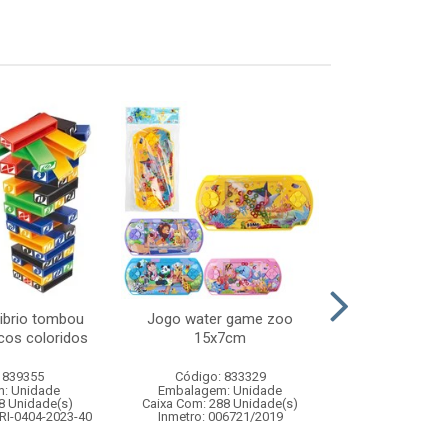
librio tombou
Jogo water game zoo
Caneta rabi
cos coloridos
15x7cm
c/6
 839355
Código: 833329
Código:
: Unidade
Embalagem: Unidade
Embalagem
8 Unidade(s)
Caixa Com: 288 Unidade(s)
Caixa Com: 12
RI-0404-2023-40
Inmetro: 006721/2019
Inmetro: 0