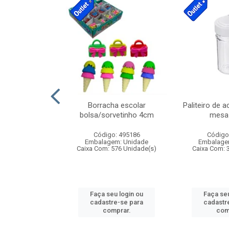
stico n.4 12cm
Borracha escolar
Paliteiro de a
bolsa/sorvetinho 4cm
mesa 
: 940550
Código: 495186
Código
m: Unidade
Embalagem: Unidade
Embalage
24 Unidade(s)
Caixa Com: 576 Unidade(s)
Caixa Com: 
u login ou
Faça seu login ou
Faça seu
e-se para
cadastre-se para
cadastr
prar.
comprar.
com