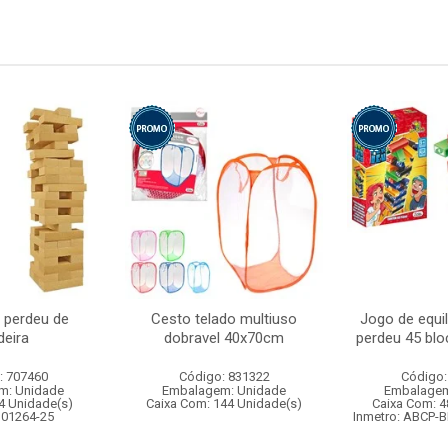
 perdeu de
Cesto telado multiuso
Jogo de equi
eira
dobravel 40x70cm
perdeu 45 blo
: 707460
Código: 831322
Código:
m: Unidade
Embalagem: Unidade
Embalagem
4 Unidade(s)
Caixa Com: 144 Unidade(s)
Caixa Com: 4
 01264-25
Inmetro: ABCP-B