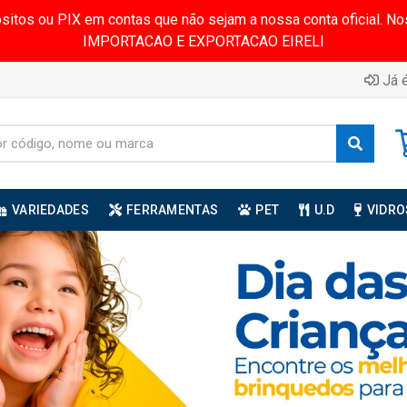
ósitos ou PIX em contas que não sejam a nossa conta oficial.
IMPORTACAO E EXPORTACAO EIRELI
Já é
VARIEDADES
FERRAMENTAS
PET
U.D
VIDRO