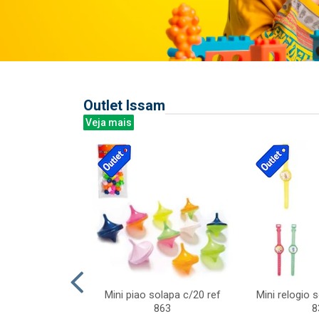
Outlet Issam
Veja mais
last c/div
Mini piao solapa c/20 ref
Mini relogio 
m ursinhos sor
863
8