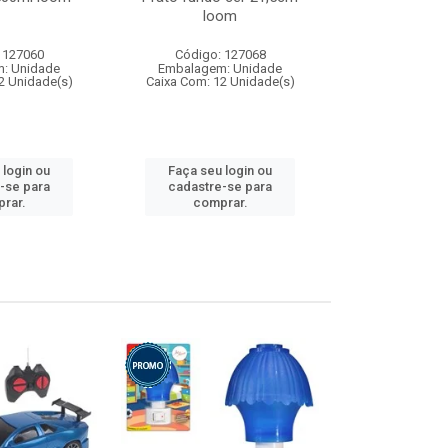
loom
 127060
Código: 127068
Código:
: Unidade
Embalagem: Unidade
Embalagem
2 Unidade(s)
Caixa Com: 12 Unidade(s)
Caixa Com: 1
 login ou
Faça seu login ou
Faça seu 
-se para
cadastre-se para
cadastre
rar.
comprar.
comp