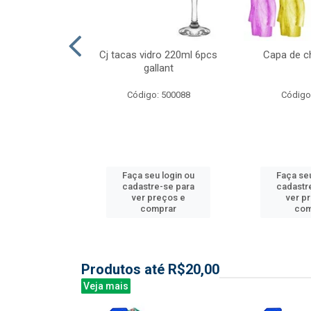
l nylon 20mts
Cj tacas vidro 220ml 6pcs
Capa de c
3mm
gallant
: 844035
Código: 500088
Código
u login ou
Faça seu login ou
Faça seu
e-se para
cadastre-se para
cadastr
reços e
ver preços e
ver p
mprar
comprar
com
Produtos até R$20,00
Veja mais