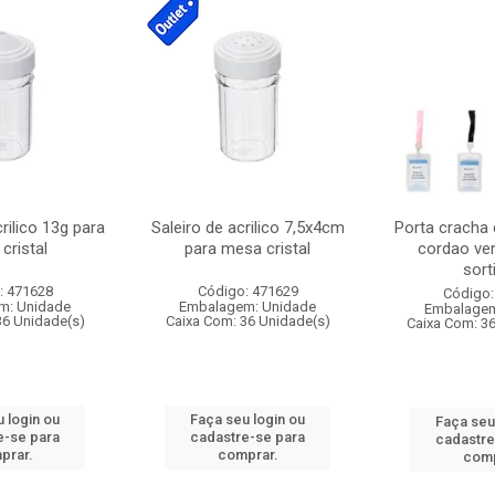
crilico 13g para
Saleiro de acrilico 7,5x4cm
Porta cracha
cristal
para mesa cristal
cordao ver
sort
: 471628
Código: 471629
Código:
m: Unidade
Embalagem: Unidade
Embalagem
36 Unidade(s)
Caixa Com: 36 Unidade(s)
Caixa Com: 3
 login ou
Faça seu login ou
Faça seu
e-se para
cadastre-se para
cadastre
prar.
comprar.
comp