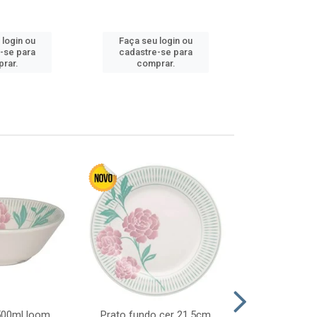
 login ou
Faça seu login ou
Faça seu 
-se para
cadastre-se para
cadastre
rar.
comprar.
comp
 500ml loom
Prato fundo cer 21,5cm
Prato raso c