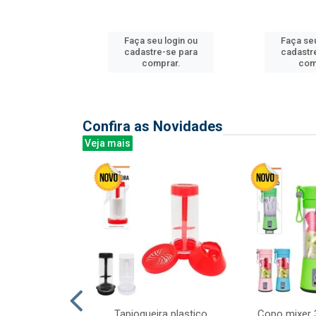
u login ou
Faça seu login ou
Faça seu
e-se para
cadastre-se para
cadastr
prar.
comprar.
com
Confira as Novidades
Veja mais
mesa cer 18cm
Tapioqueira plastico
Copo mixer 