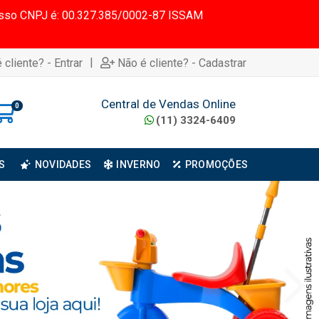
 Nosso CNPJ é: 00.327.385/0002-87 ISSAM
|
 cliente? - Entrar
Não é cliente? - Cadastrar
Central de Vendas Online
0
(11) 3324-6409
S
NOVIDADES
INVERNO
PROMOÇÕES