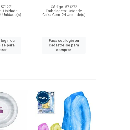
 571271
Código: 571272
Código:
: Unidade
Embalagem: Unidade
Embalagem
4 Unidade(s)
Caixa Com: 24 Unidade(s)
Caixa Com: 4
 login ou
Faça seu login ou
Faça seu 
-se para
cadastre-se para
cadastre
rar.
comprar.
comp