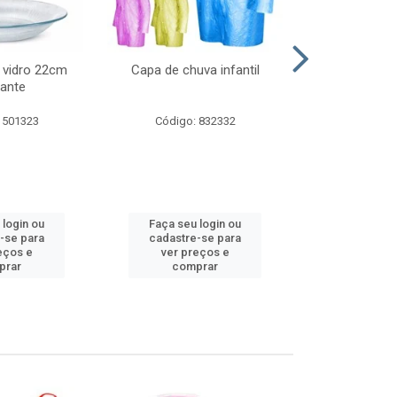
 vidro 22cm
Capa de chuva infantil
Jg prato fun
ante
diam
 501323
Código: 832332
Código:
 login ou
Faça seu login ou
Faça seu 
-se para
cadastre-se para
cadastre
eços e
ver preços e
ver pr
prar
comprar
comp