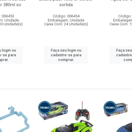
r 380ml so
sortida
: 006453
Código: 006454
Código:
m: Unidade
Embalagem: Unidade
Embalagem
30 Unidade(s)
Caixa Com: 24 Unidade(s)
Caixa Com: 1
 login ou
Faça seu login ou
Faça seu
e-se para
cadastre-se para
cadastre
prar.
comprar.
comp