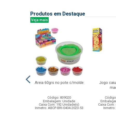
Produtos em Destaque
Veja mais
re madeira
Areia 60grs no pote c/molde
Jogo caiu
tes 16x10cm
mad
: 841731
Código: 839020
Código
m: Unidade
Embalagem: Unidade
Embalage
48 Unidade(s)
Caixa Com: 192 Unidade(s)
Caixa Com: 
Inmetro: ABCP-BRI-0404-2023-53
Inmetro: