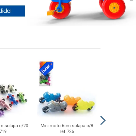
cm solapa c/20
Mini moto 6cm solapa c/8
Giro helice so
 719
ref 726
75