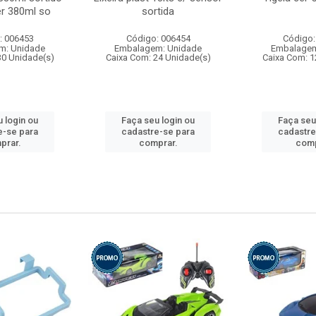
r 380ml so
sortida
: 006453
Código: 006454
Código:
m: Unidade
Embalagem: Unidade
Embalagem
30 Unidade(s)
Caixa Com: 24 Unidade(s)
Caixa Com: 1
 login ou
Faça seu login ou
Faça seu
e-se para
cadastre-se para
cadastre
prar.
comprar.
comp