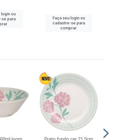
 login ou
Faça seu 
Faça seu login ou
-se para
cadastre
cadastre-se para
rar.
comp
comprar.
 500ml loom
Prato fundo cer 21,5cm
Prato raso c