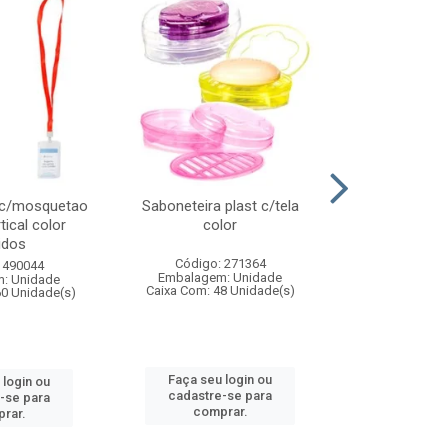
 c/mosquetao
Saboneteira plast c/tela
Prato plas
tical color
color
colo
idos
Código: 271364
Código:
 490044
Embalagem: Unidade
Embalagem
: Unidade
Caixa Com: 48 Unidade(s)
Caixa Com: 4
60 Unidade(s)
Faça seu login ou
Faça seu 
 login ou
cadastre-se para
cadastre
-se para
comprar.
comp
rar.