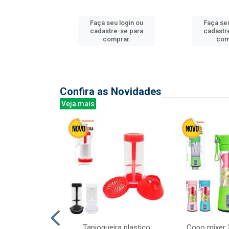
Faça seu login ou
Faça seu
u login ou
cadastre-se para
cadastr
e-se para
comprar.
com
prar.
Confira as Novidades
Veja mais
mesa cer 18cm
Tapioqueira plastico
Copo mixer 