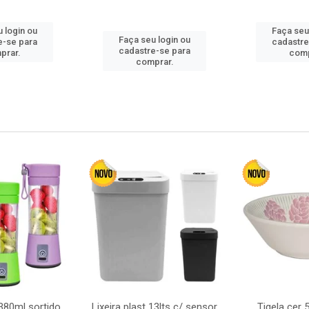
 login ou
Faça seu
Faça seu login ou
e-se para
cadastre
cadastre-se para
prar.
comp
comprar.
380ml sortido
Lixeira plast 13lts c/ sensor
Tigela cer