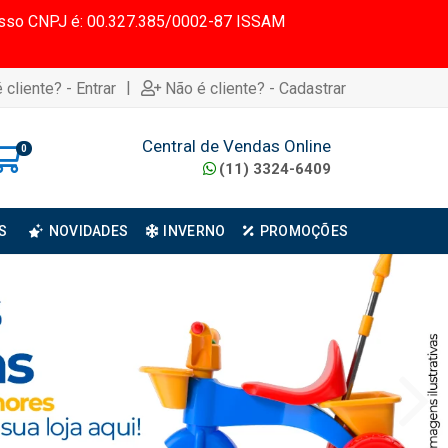
 Nosso CNPJ é: 00.327.385/0002-87 ISSAM
|
 cliente? - Entrar
Não é cliente? - Cadastrar
Central de Vendas Online
0
(11) 3324-6409
S
NOVIDADES
INVERNO
PROMOÇÕES