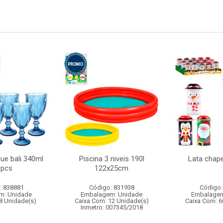
lue bali 340ml
Piscina 3 niveis 190l
Lata chap
6pcs
122x25cm
: 838881
Código: 831938
Código:
m: Unidade
Embalagem: Unidade
Embalagem
8 Unidade(s)
Caixa Com: 12 Unidade(s)
Caixa Com: 6
Inmetro: 007345/2018