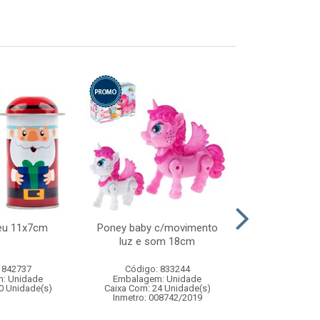
eu 11x7cm
Poney baby c/movimento
Oculos de nata
luz e som 18cm
est
 842737
Código: 833244
Código:
: Unidade
Embalagem: Unidade
Embalagem
0 Unidade(s)
Caixa Com: 24 Unidade(s)
Caixa Com: 4
Inmetro: 008742/2019