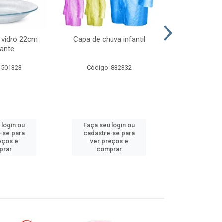
 vidro 22cm
Capa de chuva infantil
Jg prato fun
ante
diam
 501323
Código: 832332
Código:
 login ou
Faça seu login ou
Faça seu 
-se para
cadastre-se para
cadastre
eços e
ver preços e
ver pr
prar
comprar
comp