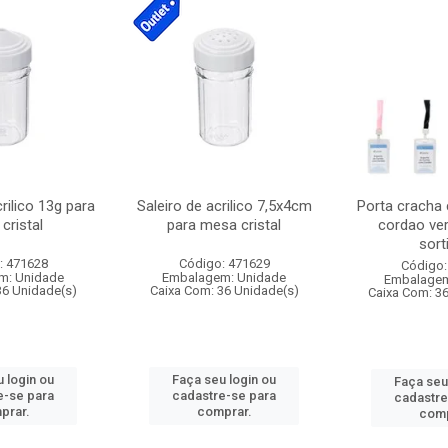
crilico 13g para
Saleiro de acrilico 7,5x4cm
Porta cracha
cristal
para mesa cristal
cordao ver
sort
: 471628
Código: 471629
Código:
m: Unidade
Embalagem: Unidade
Embalagem
36 Unidade(s)
Caixa Com: 36 Unidade(s)
Caixa Com: 3
 login ou
Faça seu login ou
Faça seu
e-se para
cadastre-se para
cadastre
prar.
comprar.
comp