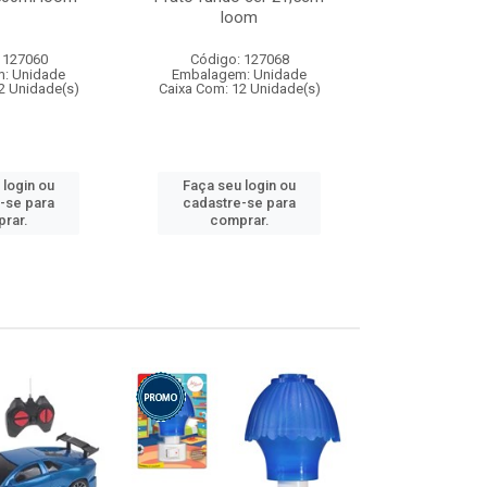
loom
 127060
Código: 127068
Código:
: Unidade
Embalagem: Unidade
Embalagem
2 Unidade(s)
Caixa Com: 12 Unidade(s)
Caixa Com: 1
 login ou
Faça seu login ou
Faça seu 
-se para
cadastre-se para
cadastre
rar.
comprar.
comp