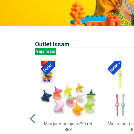
Outlet Issam
Veja mais
last c/div
Mini piao solapa c/20 ref
Mini relogio 
m ursinhos sor
863
8