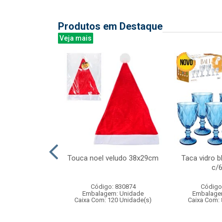
Produtos em Destaque
Veja mais
ica c/caneta
Touca noel veludo 38x29cm
Taca vidro b
eto 28x21cm
c/
: 837921
Código: 830874
Código
m: Unidade
Embalagem: Unidade
Embalage
48 Unidade(s)
Caixa Com: 120 Unidade(s)
Caixa Com: 
005964/2019