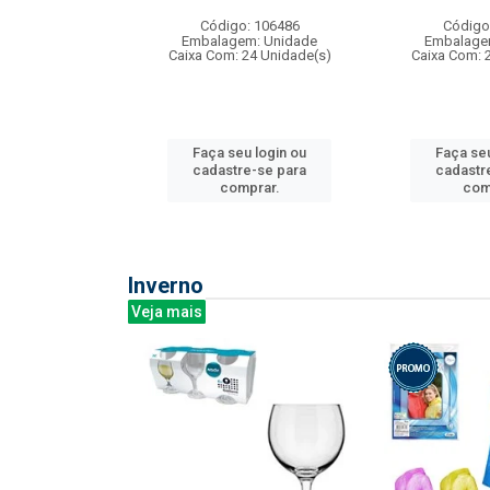
: 275814
Código: 106486
Código
m: Unidade
Embalagem: Unidade
Embalage
240 Unidade(s)
Caixa Com: 24 Unidade(s)
Caixa Com: 
u login ou
Faça seu login ou
Faça seu
e-se para
cadastre-se para
cadastr
prar.
comprar.
com
Inverno
Veja mais