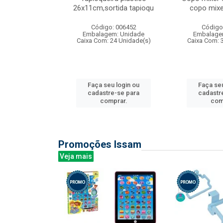
irios
26x11cm,sortida tapioqu
copo mixe
: 135177
Código: 006452
Código
m: Unidade
Embalagem: Unidade
Embalage
12 Unidade(s)
Caixa Com: 24 Unidade(s)
Caixa Com: 
u login ou
Faça seu login ou
Faça seu
e-se para
cadastre-se para
cadastr
prar.
comprar.
com
Promoções Issam
Veja mais