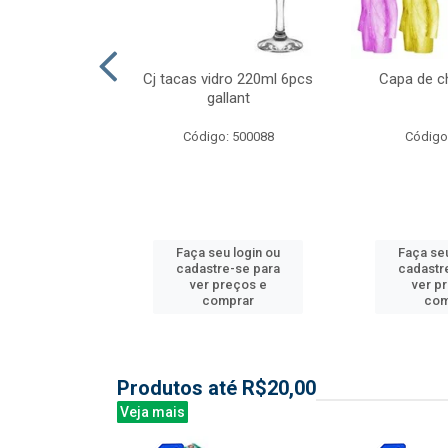
l nylon 20mts
Cj tacas vidro 220ml 6pcs
Capa de c
3mm
gallant
: 844035
Código: 500088
Código
u login ou
Faça seu login ou
Faça seu
e-se para
cadastre-se para
cadastr
reços e
ver preços e
ver p
mprar
comprar
com
Produtos até R$20,00
Veja mais