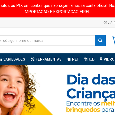
ósitos ou PIX em contas que não sejam a nossa conta oficial.
IMPORTACAO E EXPORTACAO EIRELI
Já é
VARIEDADES
FERRAMENTAS
PET
U.D
VIDRO