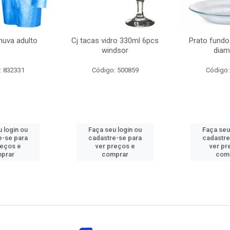
huva adulto
Cj tacas vidro 330ml 6pcs
Prato fundo
windsor
diam
: 832331
Código: 500859
Código:
 login ou
Faça seu login ou
Faça seu
e-se para
cadastre-se para
cadastre
reços e
ver preços e
ver pr
prar
comprar
com