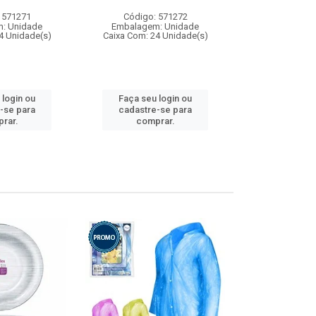
 571271
Código: 571272
Código:
: Unidade
Embalagem: Unidade
Embalagem
4 Unidade(s)
Caixa Com: 24 Unidade(s)
Caixa Com: 4
 login ou
Faça seu login ou
Faça seu 
-se para
cadastre-se para
cadastre
rar.
comprar.
comp