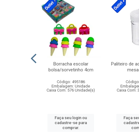
stico n.4 12cm
Borracha escolar
Paliteiro de a
bolsa/sorvetinho 4cm
mesa 
: 940550
Código: 495186
Código
m: Unidade
Embalagem: Unidade
Embalage
24 Unidade(s)
Caixa Com: 576 Unidade(s)
Caixa Com: 
u login ou
Faça seu login ou
Faça seu
e-se para
cadastre-se para
cadastr
prar.
comprar.
com