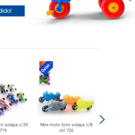
cm solapa c/20
Mini moto 6cm solapa c/8
Giro helice so
 719
ref 726
75