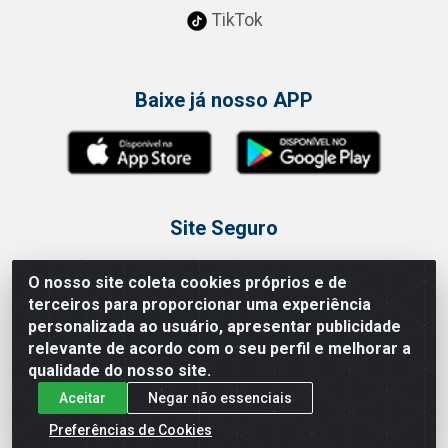
TikTok
Baixe já nosso APP
Site Seguro
O nosso site coleta cookies próprios e de
terceiros para proporcionar uma experiência
personalizada ao usuário, apresentar publicidade
relevante de acordo com o seu perfil e melhorar a
Loja / Showroom
qualidade do nosso site.
Tel.: (11) 3314 6400
Aceitar
Negar não essenciais
Av Vautier, 468 - Pari - São Paulo/SP
Preferências de Cookies