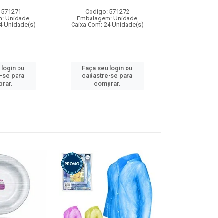
 571271
Código: 571272
Código:
: Unidade
Embalagem: Unidade
Embalagem
4 Unidade(s)
Caixa Com: 24 Unidade(s)
Caixa Com: 4
 login ou
Faça seu login ou
Faça seu 
-se para
cadastre-se para
cadastre
rar.
comprar.
comp