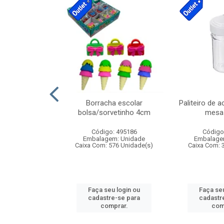
stico n.4 12cm
Borracha escolar
Paliteiro de a
bolsa/sorvetinho 4cm
mesa 
: 940550
Código: 495186
Código
m: Unidade
Embalagem: Unidade
Embalage
24 Unidade(s)
Caixa Com: 576 Unidade(s)
Caixa Com: 
u login ou
Faça seu login ou
Faça seu
e-se para
cadastre-se para
cadastr
prar.
comprar.
com