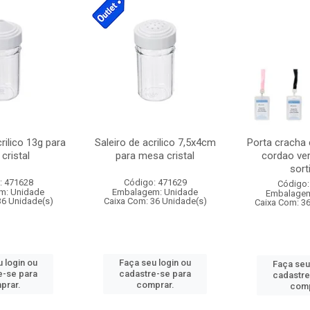
crilico 13g para
Saleiro de acrilico 7,5x4cm
Porta cracha
cristal
para mesa cristal
cordao ver
sort
: 471628
Código: 471629
Código:
m: Unidade
Embalagem: Unidade
Embalagem
36 Unidade(s)
Caixa Com: 36 Unidade(s)
Caixa Com: 3
 login ou
Faça seu login ou
Faça seu
e-se para
cadastre-se para
cadastre
prar.
comprar.
comp