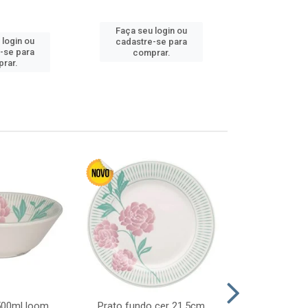
Faça seu login ou
Faça seu 
 login ou
cadastre-se para
cadastre
-se para
comprar.
comp
rar.
 500ml loom
Prato fundo cer 21,5cm
Prato raso c