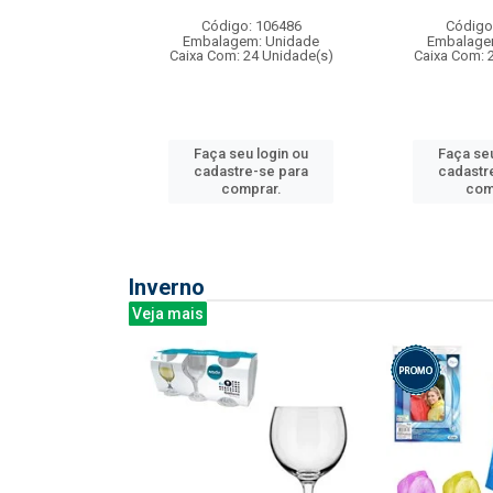
: 275814
Código: 106486
Código
m: Unidade
Embalagem: Unidade
Embalage
240 Unidade(s)
Caixa Com: 24 Unidade(s)
Caixa Com: 
u login ou
Faça seu login ou
Faça seu
e-se para
cadastre-se para
cadastr
prar.
comprar.
com
Inverno
Veja mais