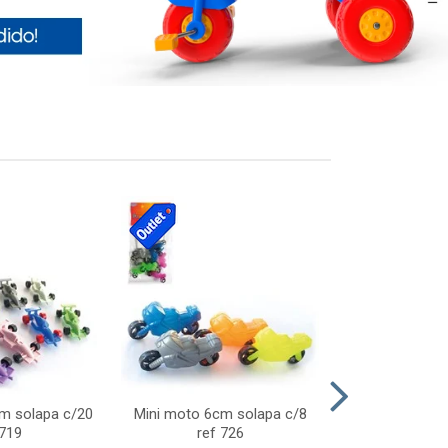
cm solapa c/20
Mini moto 6cm solapa c/8
Giro helice so
 719
ref 726
75