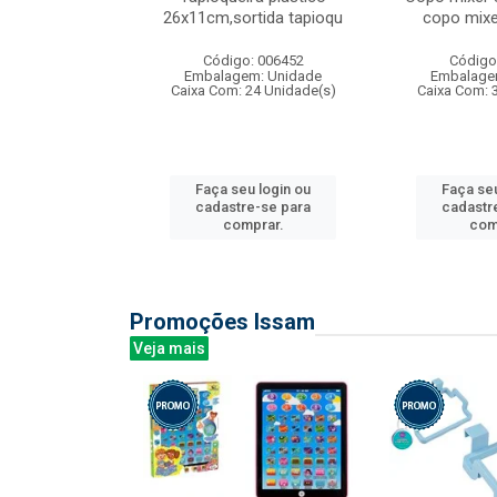
irios
26x11cm,sortida tapioqu
copo mixe
: 135177
Código: 006452
Código
m: Unidade
Embalagem: Unidade
Embalage
12 Unidade(s)
Caixa Com: 24 Unidade(s)
Caixa Com: 
u login ou
Faça seu login ou
Faça seu
e-se para
cadastre-se para
cadastr
prar.
comprar.
com
Promoções Issam
Veja mais