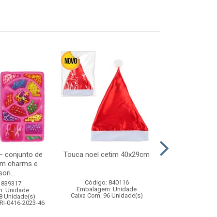
 – conjunto de
Touca noel cetim 40x29cm
Festao corte
om charms e
14cmx2m
ori...
Código: 840116
Código:
 839317
Embalagem: Unidade
Embalagem
: Unidade
Caixa Com: 96 Unidade(s)
Caixa Com: 5
8 Unidade(s)
RI-0416-2023-46