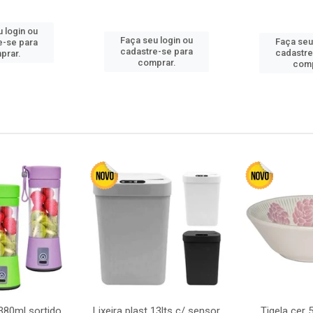
 login ou
Faça seu login ou
Faça seu
e-se para
cadastre-se para
cadastre
prar.
comprar.
comp
380ml sortido
Lixeira plast 13lts c/ sensor
Tigela cer