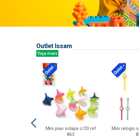
Outlet Issam
Veja mais
last c/div
Mini piao solapa c/20 ref
Mini relogio 
m ursinhos sor
863
8