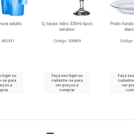
huva adulto
Cj tacas vidro 330ml 6pcs
Prato fundo
windsor
diam
: 832331
Código: 500859
Código:
 login ou
Faça seu login ou
Faça seu
e-se para
cadastre-se para
cadastre
reços e
ver preços e
ver pr
prar
comprar
com