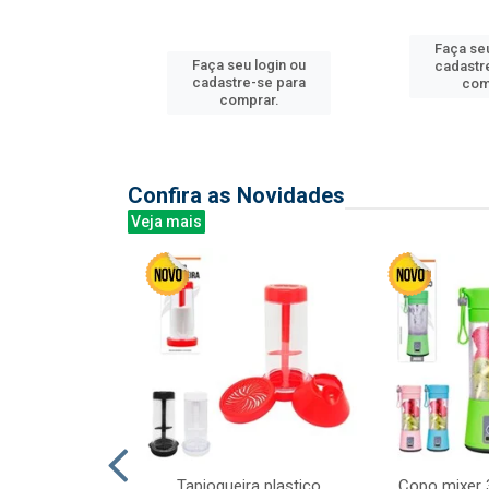
u login ou
Faça seu
Faça seu login ou
e-se para
cadastr
cadastre-se para
prar.
com
comprar.
Confira as Novidades
Veja mais
mesa cer 18cm
Tapioqueira plastico
Copo mixer 