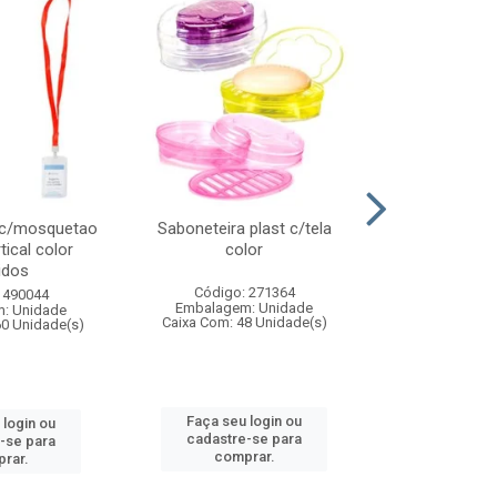
 c/mosquetao
Saboneteira plast c/tela
Prato plas
tical color
color
colo
idos
Código: 271364
Código:
 490044
Embalagem: Unidade
Embalagem
: Unidade
Caixa Com: 48 Unidade(s)
Caixa Com: 4
60 Unidade(s)
Faça seu login ou
Faça seu 
 login ou
cadastre-se para
cadastre
-se para
comprar.
comp
rar.