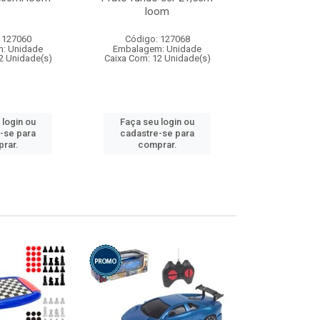
loom
 127060
Código: 127068
Código:
: Unidade
Embalagem: Unidade
Embalagem
2 Unidade(s)
Caixa Com: 12 Unidade(s)
Caixa Com: 1
 login ou
Faça seu login ou
Faça seu 
-se para
cadastre-se para
cadastre
rar.
comprar.
comp