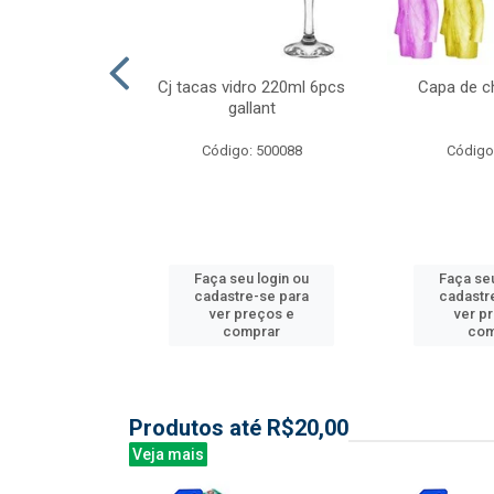
ml 6 pcs barone
Cj tacas vidro 220ml 6pcs
Capa de c
gallant
: 504135
Código: 500088
Código
u login ou
Faça seu login ou
Faça seu
e-se para
cadastre-se para
cadastr
reços e
ver preços e
ver p
mprar
comprar
com
Produtos até R$20,00
Veja mais