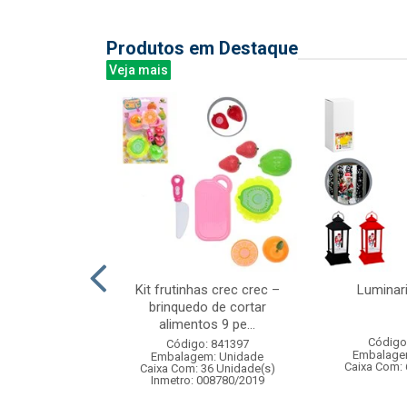
Produtos em Destaque
Veja mais
igital 10kgs
Kit frutinhas crec crec –
Luminari
stica
brinquedo de cortar
alimentos 9 pe...
: 839101
Código
Código: 841397
m: Unidade
Embalage
Embalagem: Unidade
24 Unidade(s)
Caixa Com: 
Caixa Com: 36 Unidade(s)
Inmetro: 008780/2019