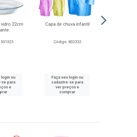
 vidro 22cm
Capa de chuva infantil
Jg prato fun
ante
diam
 501323
Código: 832332
Código:
 login ou
Faça seu login ou
Faça seu 
-se para
cadastre-se para
cadastre
eços e
ver preços e
ver pr
prar
comprar
comp