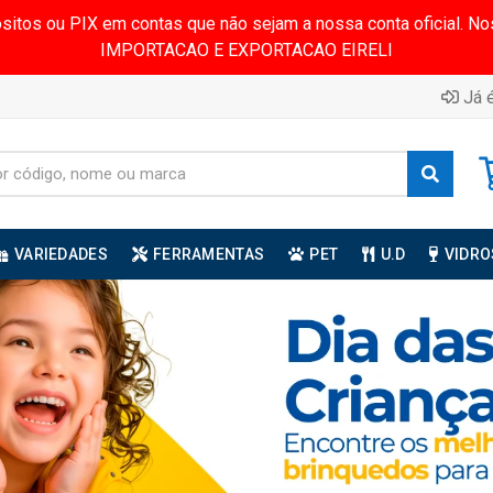
ósitos ou PIX em contas que não sejam a nossa conta oficial.
IMPORTACAO E EXPORTACAO EIRELI
Já é
VARIEDADES
FERRAMENTAS
PET
U.D
VIDRO