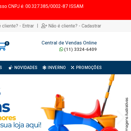
 Nosso CNPJ é: 00.327.385/0002-87 ISSAM
|
 cliente? - Entrar
Não é cliente? - Cadastrar
Central de Vendas Online
0
(11) 3324-6409
S
NOVIDADES
INVERNO
PROMOÇÕES