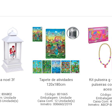
a noel 3f
Tapete de atividades
Kit pulseira g
120x180cm
pulseiras c
acess
: 836802
Código: 831665
Código:
m: Unidade
Embalagem: Unidade
Embalagem
6 Unidade(s)
Caixa Com: 12 Unidade(s)
Caixa Com: 4
Inmetro: 006660/2019
Inmetro: ABCP-B