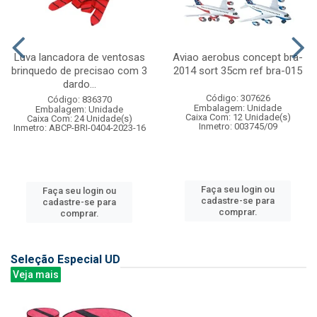
Luva lancadora de ventosas
Aviao aerobus concept bra-
brinquedo de precisao com 3
2014 sort 35cm ref bra-015
dardo...
Código: 307626
Código: 836370
Embalagem: Unidade
Embalagem: Unidade
Caixa Com: 12 Unidade(s)
Caixa Com: 24 Unidade(s)
Inmetro: 003745/09
Inmetro: ABCP-BRI-0404-2023-16
Faça seu login ou
Faça seu login ou
cadastre-se para
cadastre-se para
comprar.
comprar.
Seleção Especial UD
Veja mais