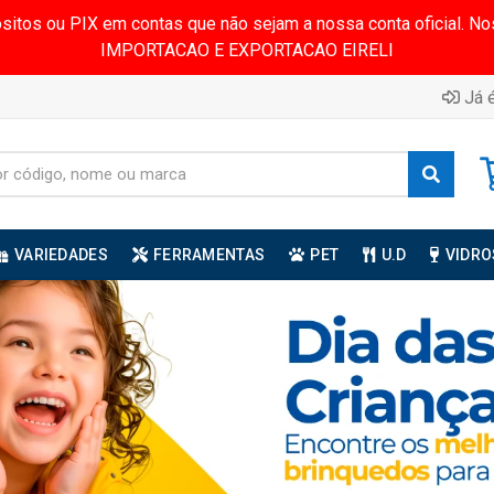
ósitos ou PIX em contas que não sejam a nossa conta oficial.
IMPORTACAO E EXPORTACAO EIRELI
Já é
VARIEDADES
FERRAMENTAS
PET
U.D
VIDRO