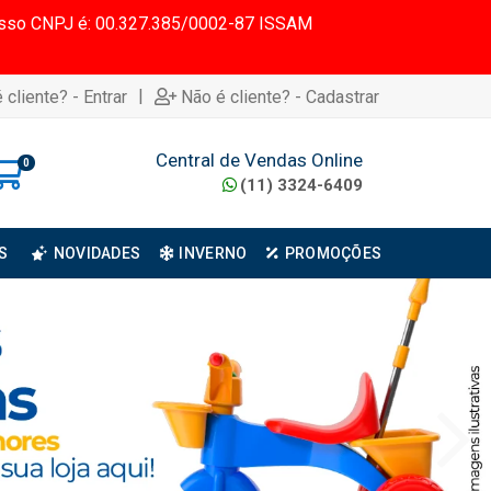
 Nosso CNPJ é: 00.327.385/0002-87 ISSAM
|
 cliente? - Entrar
Não é cliente? - Cadastrar
Central de Vendas Online
0
(11) 3324-6409
S
NOVIDADES
INVERNO
PROMOÇÕES