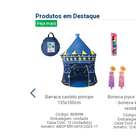
Produtos em Destaque
Veja mais
de chuva
Barraca castelo principe
Boneca joyce
 tam gg cx:020
135x100cm
- boneca i
vestid
: 830201
Código: 838998
Código
m: Unidade
Embalagem: Unidade
Embalage
20 Unidade(s)
Caixa Com: 12 Unidade(s)
Caixa Com: 
Inmetro: ABCP-BRI-0416-2023-17
Inmetro: 124