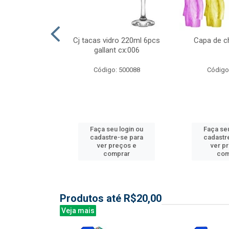
ml 6 pcs barone
Cj tacas vidro 220ml 6pcs
Capa de c
:006
gallant cx:006
: 504135
Código: 500088
Código
u login ou
Faça seu login ou
Faça seu
e-se para
cadastre-se para
cadastr
reços e
ver preços e
ver p
mprar
comprar
com
Produtos até R$20,00
Veja mais