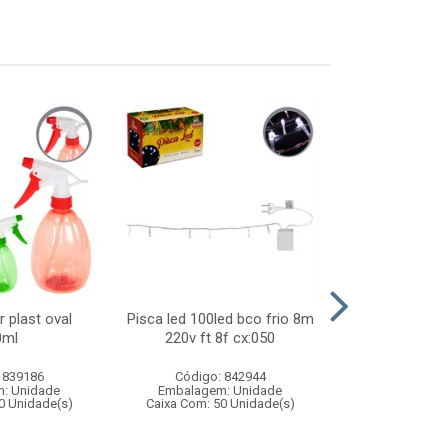
r plast oval
Pisca led 100led bco frio 8m
Brinquedo a
0ml
220v ft 8f cx:050
parede em
 839186
Código: 842944
Código:
: Unidade
Embalagem: Unidade
Embalagem
0 Unidade(s)
Caixa Com: 50 Unidade(s)
Caixa Com: 12
Inmetro: 0