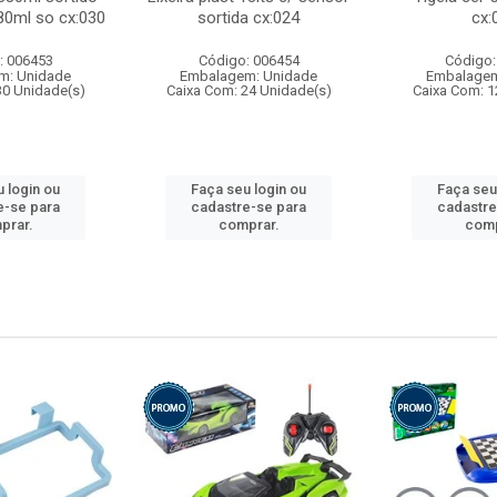
80ml so cx:030
sortida cx:024
cx:
: 006453
Código: 006454
Código:
m: Unidade
Embalagem: Unidade
Embalagem
30 Unidade(s)
Caixa Com: 24 Unidade(s)
Caixa Com: 1
 login ou
Faça seu login ou
Faça seu
e-se para
cadastre-se para
cadastre
prar.
comprar.
comp