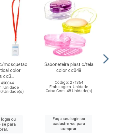
 c/mosquetao
Saboneteira plast c/tela
Prato plas
tical color
color cx:048
colorido
 cx:3...
Código: 271364
Código:
 490044
Embalagem: Unidade
Embalagem
: Unidade
Caixa Com: 48 Unidade(s)
Caixa Com: 4
60 Unidade(s)
Faça seu login ou
Faça seu 
 login ou
cadastre-se para
cadastre
-se para
comprar.
comp
rar.