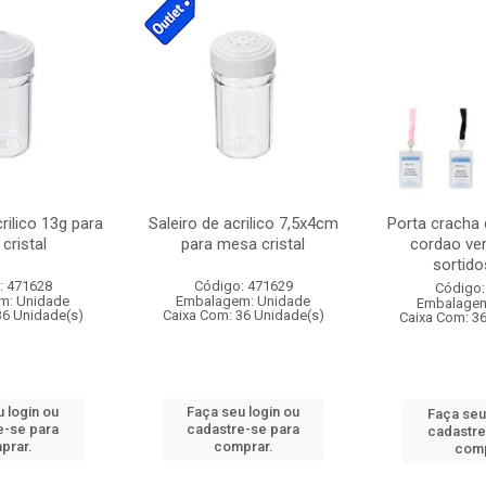
crilico 13g para
Saleiro de acrilico 7,5x4cm
Porta cracha
cristal
para mesa cristal
cordao ver
sortidos
: 471628
Código: 471629
Código:
m: Unidade
Embalagem: Unidade
Embalagem
36 Unidade(s)
Caixa Com: 36 Unidade(s)
Caixa Com: 3
 login ou
Faça seu login ou
Faça seu
e-se para
cadastre-se para
cadastre
prar.
comprar.
comp