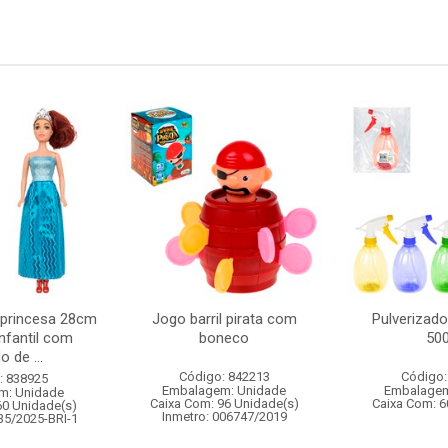
 princesa 28cm
Jogo barril pirata com
Pulverizado
nfantil com
boneco
50
o de ...
Código: 842213
Código:
: 838925
Embalagem: Unidade
Embalagem
m: Unidade
Caixa Com: 96 Unidade(s)
Caixa Com: 6
60 Unidade(s)
Inmetro: 006747/2019
35/2025-BRI-1