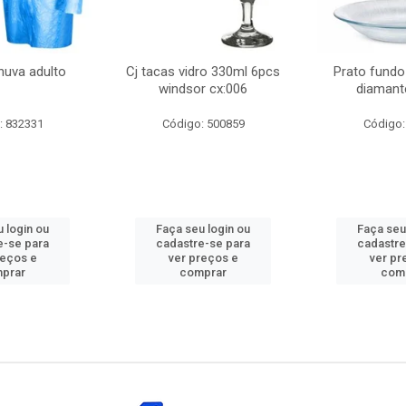
huva adulto
Cj tacas vidro 330ml 6pcs
Prato fundo
windsor cx:006
diamant
: 832331
Código: 500859
Código:
 login ou
Faça seu login ou
Faça seu
e-se para
cadastre-se para
cadastre
reços e
ver preços e
ver pr
prar
comprar
com