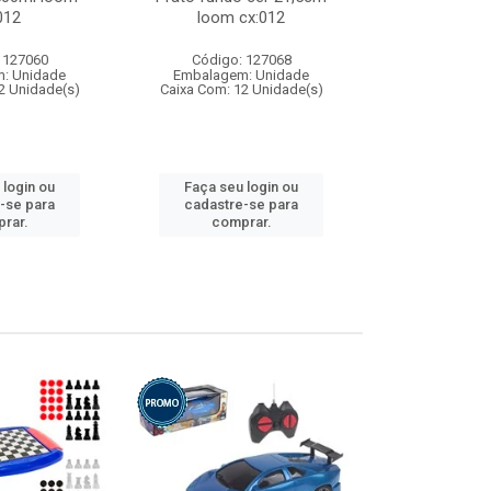
012
loom cx:012
cx:
 127060
Código: 127068
Código:
: Unidade
Embalagem: Unidade
Embalagem
2 Unidade(s)
Caixa Com: 12 Unidade(s)
Caixa Com: 1
 login ou
Faça seu login ou
Faça seu 
-se para
cadastre-se para
cadastre
rar.
comprar.
comp