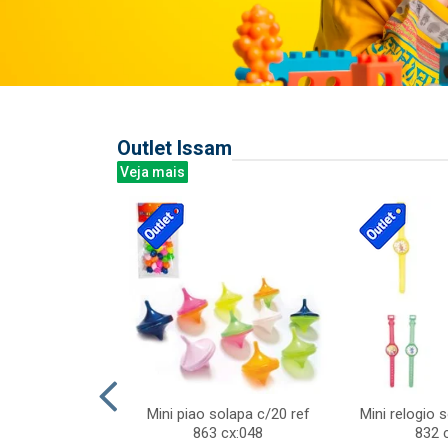
Outlet Issam
Veja mais
last c/div
Mini piao solapa c/20 ref
Mini relogio 
m ursinhos sor
863 cx:048
832 