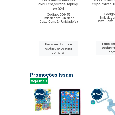
s cx:012
26x11cm,sortida tapioqu
copo mixer 3
cx:024
: 135177
Código
Código: 006452
m: Unidade
Embalage
Embalagem: Unidade
12 Unidade(s)
Caixa Com: 
Caixa Com: 24 Unidade(s)
u login ou
Faça seu
Faça seu login ou
e-se para
cadastr
cadastre-se para
prar.
com
comprar.
Promoções Issam
Veja mais