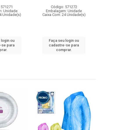
 571271
Código: 571272
Código:
: Unidade
Embalagem: Unidade
Embalagem
4 Unidade(s)
Caixa Com: 24 Unidade(s)
Caixa Com: 4
 login ou
Faça seu login ou
Faça seu 
-se para
cadastre-se para
cadastre
rar.
comprar.
comp