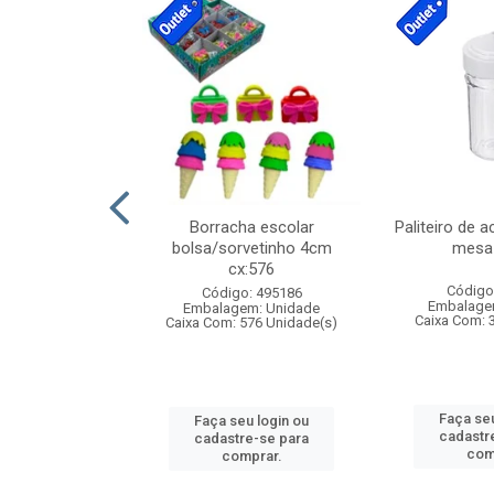
stico n.4 12cm
Borracha escolar
Paliteiro de a
bolsa/sorvetinho 4cm
mesa 
cx:576
: 940550
Código
Código: 495186
m: Unidade
Embalage
Embalagem: Unidade
24 Unidade(s)
Caixa Com: 
Caixa Com: 576 Unidade(s)
u login ou
Faça seu
Faça seu login ou
e-se para
cadastr
cadastre-se para
prar.
com
comprar.