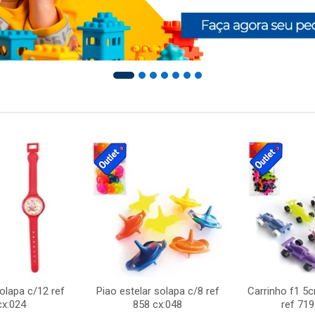
solapa c/12 ref
Piao estelar solapa c/8 ref
Carrinho f1 5
cx:024
858 cx:048
ref 719