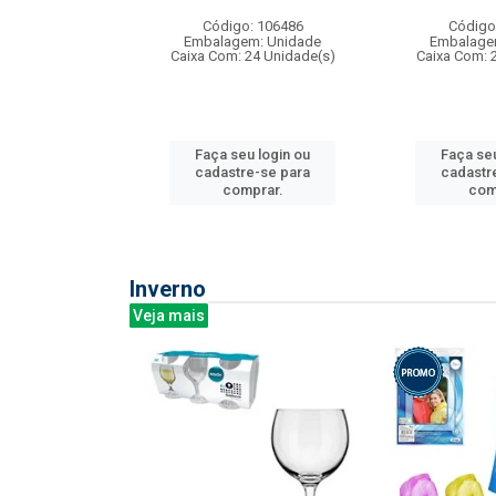
:240
Código: 106486
Código
: 275814
Embalagem: Unidade
Embalage
m: Unidade
Caixa Com: 24 Unidade(s)
Caixa Com: 
240 Unidade(s)
Faça seu login ou
Faça seu
u login ou
cadastre-se para
cadastr
e-se para
comprar.
com
prar.
Inverno
Veja mais