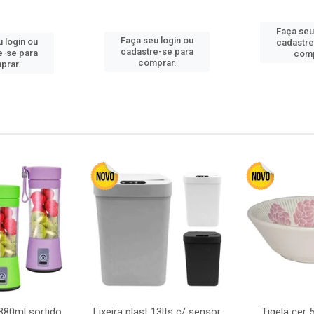
Faça seu
Faça seu login ou
 login ou
cadastre
cadastre-se para
e-se para
comp
comprar.
prar.
380ml sortido
Lixeira plast 13lts c/ sensor
Tigela cer