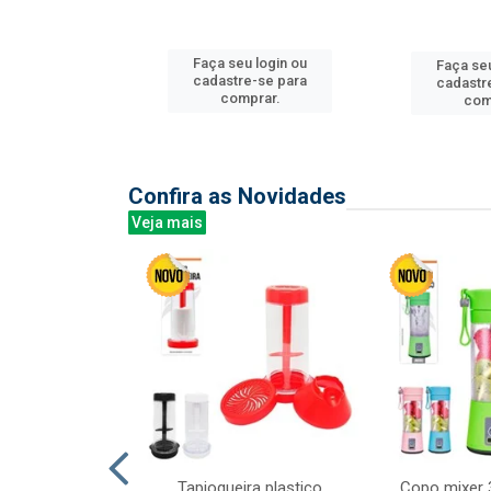
u login ou
Faça seu login ou
Faça seu
e-se para
cadastre-se para
cadastr
prar.
comprar.
com
Confira as Novidades
Veja mais
mesa cer 18cm
Tapioqueira plastico
Copo mixer 