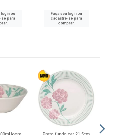
 login ou
Faça seu login ou
Faça seu 
-se para
cadastre-se para
cadastre
rar.
comprar.
comp
 500ml loom
Prato fundo cer 21,5cm
Prato raso c