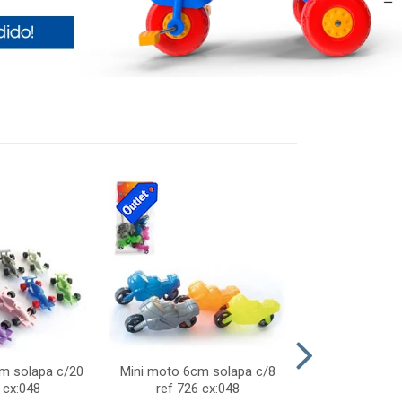
cm solapa c/20
Mini moto 6cm solapa c/8
Giro helice so
 cx:048
ref 726 cx:048
757 c