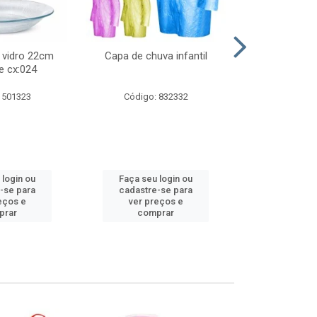
 vidro 22cm
Capa de chuva infantil
Jg prato fun
e cx:024
diam
 501323
Código: 832332
Código:
 login ou
Faça seu login ou
Faça seu 
-se para
cadastre-se para
cadastre
eços e
ver preços e
ver pr
prar
comprar
comp