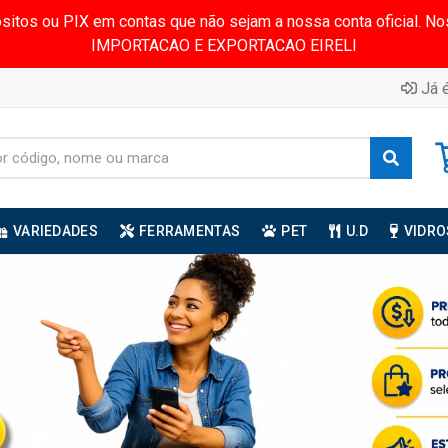
ósitos ou PIX em contas que não sejam a nossa conta oficial.
IMPORTACAO E EXPORTACAO EIRELI
Já é
VARIEDADES
FERRAMENTAS
PET
U.D
VIDRO