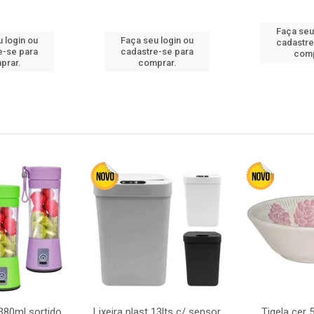
Faça seu
 login ou
Faça seu login ou
cadastre
e-se para
cadastre-se para
comp
prar.
comprar.
380ml sortido
Lixeira plast 13lts c/ sensor
Tigela cer