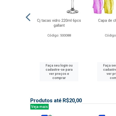
l nylon 20mts
Cj tacas vidro 220ml 6pcs
Capa de c
3mm
gallant
: 844035
Código: 500088
Código
u login ou
Faça seu login ou
Faça seu
e-se para
cadastre-se para
cadastr
reços e
ver preços e
ver p
mprar
comprar
com
Produtos até R$20,00
Veja mais