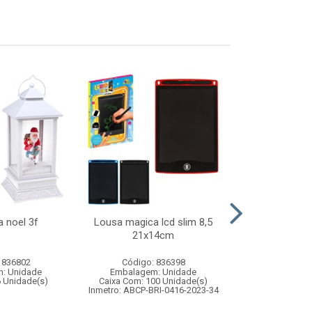
a noel 3f
Lousa magica lcd slim 8,5
Espelho quad
21x14cm
14cm c/
 836802
Código: 836398
Código:
: Unidade
Embalagem: Unidade
Embalagem
6 Unidade(s)
Caixa Com: 100 Unidade(s)
Caixa Com: 10
Inmetro: ABCP-BRI-0416-2023-34