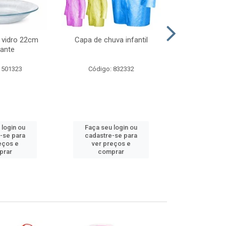
 vidro 22cm
Capa de chuva infantil
Jg prato fun
ante
diam
 501323
Código: 832332
Código:
 login ou
Faça seu login ou
Faça seu 
-se para
cadastre-se para
cadastre
eços e
ver preços e
ver pr
prar
comprar
comp