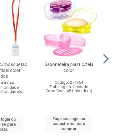
 c/mosquetao
Saboneteira plast c/tela
Prato plas
tical color
color
colo
idos
Código: 271364
Código:
 490044
Embalagem: Unidade
Embalagem
: Unidade
Caixa Com: 48 Unidade(s)
Caixa Com: 4
60 Unidade(s)
Faça seu login ou
Faça seu 
 login ou
cadastre-se para
cadastre
-se para
comprar.
comp
rar.