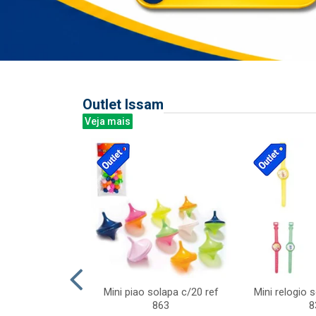
Outlet Issam
Veja mais
last c/div
Mini piao solapa c/20 ref
Mini relogio 
m ursinhos sor
863
8