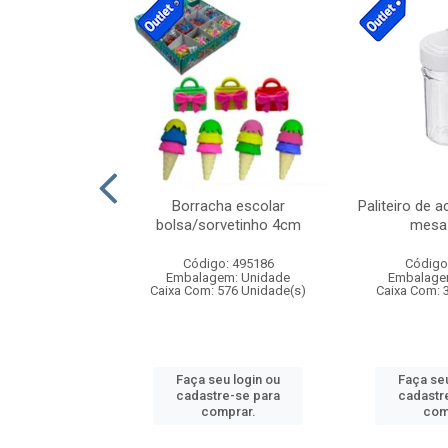
cores sortidas
Borracha escolar
Paliteiro de a
ref 130s
bolsa/sorvetinho 4cm
mesa 
: 826147
Código: 495186
Código
m: Unidade
Embalagem: Unidade
Embalage
160 Unidade(s)
Caixa Com: 576 Unidade(s)
Caixa Com: 
u login ou
Faça seu login ou
Faça seu
e-se para
cadastre-se para
cadastr
prar.
comprar.
com