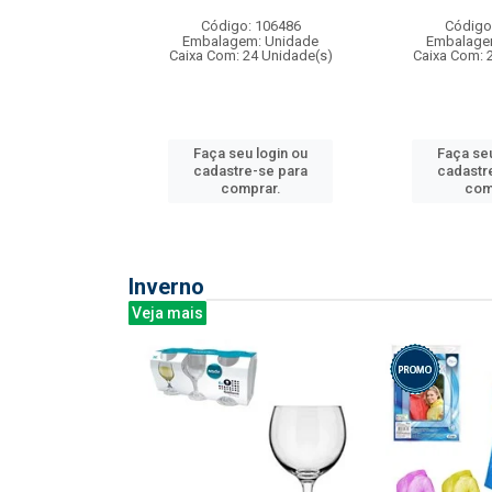
: 275814
Código: 106486
Código
m: Unidade
Embalagem: Unidade
Embalage
240 Unidade(s)
Caixa Com: 24 Unidade(s)
Caixa Com: 
u login ou
Faça seu login ou
Faça seu
e-se para
cadastre-se para
cadastr
prar.
comprar.
com
Inverno
Veja mais