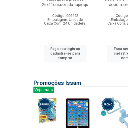
irios
26x11cm,sortida tapioqu
copo mixe
: 135177
Código: 006452
Código
m: Unidade
Embalagem: Unidade
Embalage
12 Unidade(s)
Caixa Com: 24 Unidade(s)
Caixa Com: 
u login ou
Faça seu login ou
Faça seu
e-se para
cadastre-se para
cadastr
prar.
comprar.
com
Promoções Issam
Veja mais