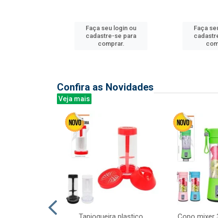
u login ou
Faça seu login ou
Faça seu
e-se para
cadastre-se para
cadastr
prar.
comprar.
com
Confira as Novidades
Veja mais
mesa cer 18cm
Tapioqueira plastico
Copo mixer 