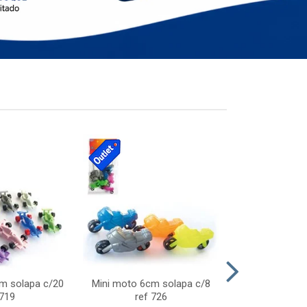
cm solapa c/20
Mini moto 6cm solapa c/8
Giro helice so
 719
ref 726
75