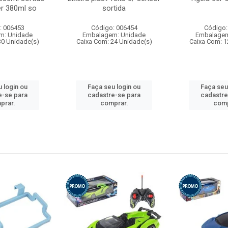
r 380ml so
sortida
: 006453
Código: 006454
Código:
m: Unidade
Embalagem: Unidade
Embalagem
30 Unidade(s)
Caixa Com: 24 Unidade(s)
Caixa Com: 1
 login ou
Faça seu login ou
Faça seu
e-se para
cadastre-se para
cadastre
prar.
comprar.
comp