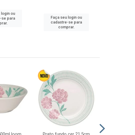
 login ou
Faça seu 
Faça seu login ou
-se para
cadastre
cadastre-se para
rar.
comp
comprar.
 500ml loom
Prato fundo cer 21,5cm
Prato raso c