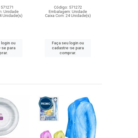
 571271
Código: 571272
Código:
: Unidade
Embalagem: Unidade
Embalagem
4 Unidade(s)
Caixa Com: 24 Unidade(s)
Caixa Com: 4
 login ou
Faça seu login ou
Faça seu 
-se para
cadastre-se para
cadastre
rar.
comprar.
comp