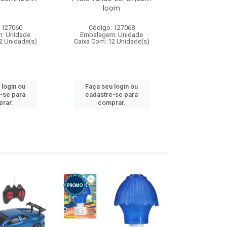
loom
 127060
Código: 127068
Código:
: Unidade
Embalagem: Unidade
Embalagem
2 Unidade(s)
Caixa Com: 12 Unidade(s)
Caixa Com: 1
 login ou
Faça seu login ou
Faça seu 
-se para
cadastre-se para
cadastre
rar.
comprar.
comp