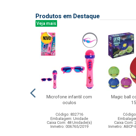
Produtos em Destaque
Veja mais
igital 10kgs
Microfone infantil com
Magic ball 
stica
oculos
1
: 839101
Código: 832716
Código
m: Unidade
Embalagem: Unidade
Embalage
24 Unidade(s)
Caixa Com: 48 Unidade(s)
Caixa Com: 
Inmetro: 006765/2019
Inmetro: ABCP-