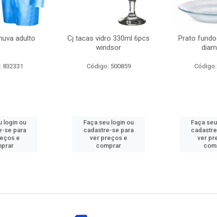
huva adulto
Cj tacas vidro 330ml 6pcs
Prato fundo
windsor
diam
: 832331
Código: 500859
Código:
 login ou
Faça seu login ou
Faça seu
e-se para
cadastre-se para
cadastre
reços e
ver preços e
ver pr
prar
comprar
com