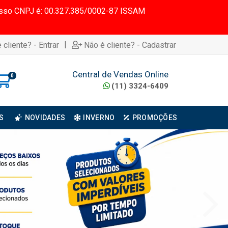
 Nosso CNPJ é: 00.327.385/0002-87 ISSAM
|
 cliente? - Entrar
Não é cliente? - Cadastrar
Central de Vendas Online
0
(11) 3324-6409
S
NOVIDADES
INVERNO
PROMOÇÕES