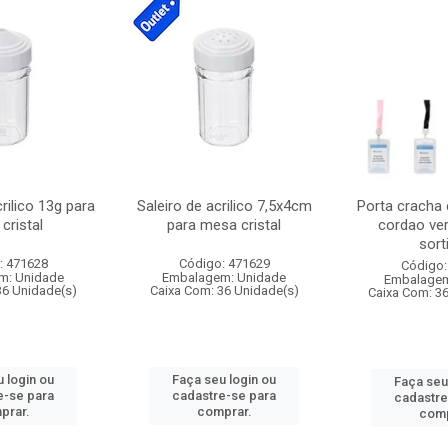
crilico 13g para
Saleiro de acrilico 7,5x4cm
Porta cracha
cristal
para mesa cristal
cordao ver
sort
: 471628
Código: 471629
Código:
m: Unidade
Embalagem: Unidade
Embalagem
36 Unidade(s)
Caixa Com: 36 Unidade(s)
Caixa Com: 3
 login ou
Faça seu login ou
Faça seu
e-se para
cadastre-se para
cadastre
prar.
comprar.
comp