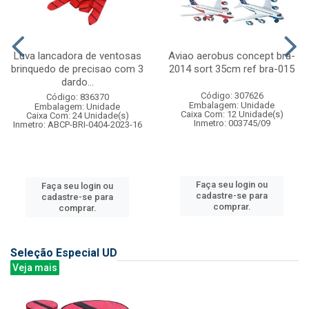
Luva lancadora de ventosas
Aviao aerobus concept bra-
brinquedo de precisao com 3
2014 sort 35cm ref bra-015
dardo...
Código: 307626
Código: 836370
Embalagem: Unidade
Embalagem: Unidade
Caixa Com: 12 Unidade(s)
Caixa Com: 24 Unidade(s)
Inmetro: 003745/09
Inmetro: ABCP-BRI-0404-2023-16
Faça seu login ou
Faça seu login ou
cadastre-se para
cadastre-se para
comprar.
comprar.
Seleção Especial UD
Veja mais