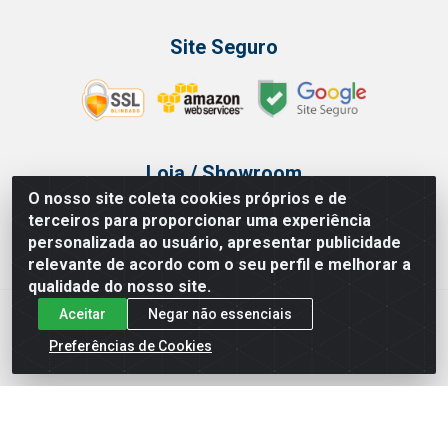
Site Seguro
Loja / Showroom
O nosso site coleta cookies próprios e de
Tel.: (11) 3314 6400
terceiros para proporcionar uma experiência
Av Vautier, 468 - Pari - São Paulo/SP
personalizada ao usuário, apresentar publicidade
relevante de acordo com o seu perfil e melhorar a
qualidade do nosso site.
Aceitar
Negar não essenciais
Issam Importação e Exportação LTDA - Av. Vautier, 468 - Pari, São
Paulo/ SP - CEP 03032-000 - CNPJ 00.327.385/0003-68
Preferências de Cookies