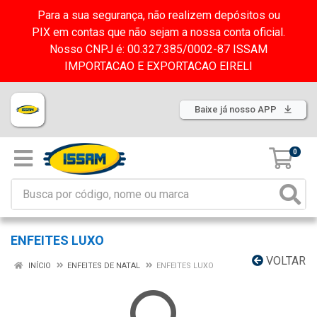
Para a sua segurança, não realizem depósitos ou
PIX em contas que não sejam a nossa conta oficial.
Nosso CNPJ é: 00.327.385/0002-87 ISSAM
IMPORTACAO E EXPORTACAO EIRELI
Baixe já nosso APP
0
ENFEITES LUXO
VOLTAR
INÍCIO
ENFEITES DE NATAL
ENFEITES LUXO