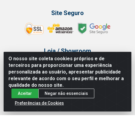
Site Seguro
Loja / Showroom
O nosso site coleta cookies próprios e de
Tel.: (11) 3314 6400
terceiros para proporcionar uma experiência
Av Vautier, 468 - Pari - São Paulo/SP
personalizada ao usuário, apresentar publicidade
relevante de acordo com o seu perfil e melhorar a
qualidade do nosso site.
Aceitar
Negar não essenciais
Issam Importação e Exportação LTDA - Av. Vautier, 468 - Pari, São
Paulo/ SP - CEP 03032-000 - CNPJ 00.327.385/0003-68
Preferências de Cookies