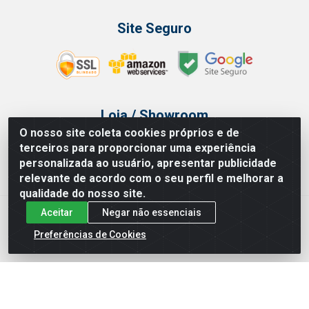
Site Seguro
Loja / Showroom
O nosso site coleta cookies próprios e de
Tel.: (11) 3314 6400
terceiros para proporcionar uma experiência
Av Vautier, 468 - Pari - São Paulo/SP
personalizada ao usuário, apresentar publicidade
relevante de acordo com o seu perfil e melhorar a
qualidade do nosso site.
Aceitar
Negar não essenciais
Issam Importação e Exportação LTDA - Av. Vautier, 468 - Pari, São
Paulo/ SP - CEP 03032-000 - CNPJ 00.327.385/0003-68
Preferências de Cookies