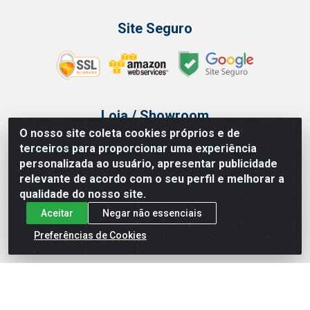
Site Seguro
Loja / Showroom
O nosso site coleta cookies próprios e de
Tel.: (11) 3314 6400
terceiros para proporcionar uma experiência
Av Vautier, 468 - Pari - São Paulo/SP
personalizada ao usuário, apresentar publicidade
relevante de acordo com o seu perfil e melhorar a
qualidade do nosso site.
Aceitar
Negar não essenciais
Issam Importação e Exportação LTDA - Av. Vautier, 468 - Pari, São
Paulo/ SP - CEP 03032-000 - CNPJ 00.327.385/0003-68
Preferências de Cookies