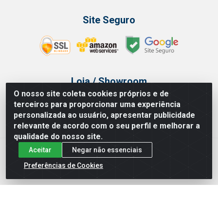
Site Seguro
Loja / Showroom
O nosso site coleta cookies próprios e de
Tel.: (11) 3314 6400
terceiros para proporcionar uma experiência
Av Vautier, 468 - Pari - São Paulo/SP
personalizada ao usuário, apresentar publicidade
relevante de acordo com o seu perfil e melhorar a
qualidade do nosso site.
Aceitar
Negar não essenciais
Issam Importação e Exportação LTDA - Av. Vautier, 468 - Pari, São
Paulo/ SP - CEP 03032-000 - CNPJ 00.327.385/0003-68
Preferências de Cookies