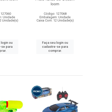
loom
 127060
Código: 127068
Código:
: Unidade
Embalagem: Unidade
Embalagem
2 Unidade(s)
Caixa Com: 12 Unidade(s)
Caixa Com: 1
 login ou
Faça seu login ou
Faça seu 
-se para
cadastre-se para
cadastre
rar.
comprar.
comp