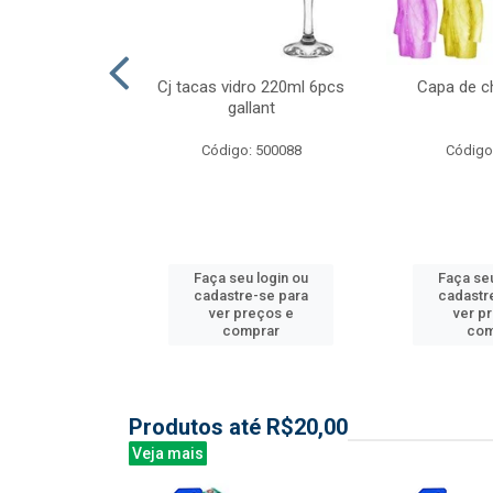
l nylon 20mts
Cj tacas vidro 220ml 6pcs
Capa de c
3mm
gallant
: 844035
Código: 500088
Código
u login ou
Faça seu login ou
Faça seu
e-se para
cadastre-se para
cadastr
reços e
ver preços e
ver p
mprar
comprar
com
Produtos até R$20,00
Veja mais