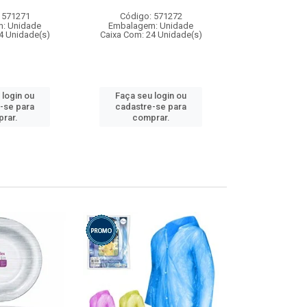
 571271
Código: 571272
Código:
: Unidade
Embalagem: Unidade
Embalagem
4 Unidade(s)
Caixa Com: 24 Unidade(s)
Caixa Com: 4
 login ou
Faça seu login ou
Faça seu 
-se para
cadastre-se para
cadastre
rar.
comprar.
comp