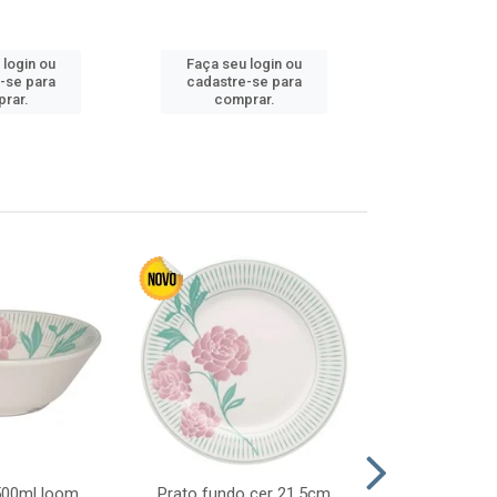
 login ou
Faça seu login ou
Faça seu 
-se para
cadastre-se para
cadastre
rar.
comprar.
comp
 500ml loom
Prato fundo cer 21,5cm
Prato raso c