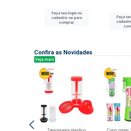
u login ou
Faça seu login ou
Faça seu
e-se para
cadastre-se para
cadastr
prar.
comprar.
com
Confira as Novidades
Veja mais
mesa cer 18cm
Tapioqueira plastico
Copo mixer 