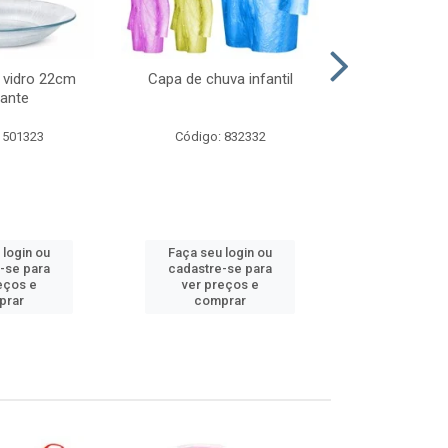
 vidro 22cm
Capa de chuva infantil
Jg prato fun
ante
diam
 501323
Código: 832332
Código:
 login ou
Faça seu login ou
Faça seu 
-se para
cadastre-se para
cadastre
eços e
ver preços e
ver pr
prar
comprar
comp