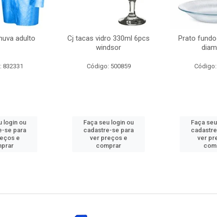
huva adulto
Cj tacas vidro 330ml 6pcs
Prato fundo
windsor
diam
: 832331
Código: 500859
Código:
 login ou
Faça seu login ou
Faça seu
e-se para
cadastre-se para
cadastre
reços e
ver preços e
ver pr
prar
comprar
com