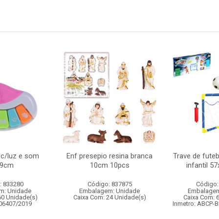
 c/luz e som
Enf presepio resina branca
Trave de fute
x9cm
10cm 10pcs
infantil 
: 833280
Código: 837875
Código:
m: Unidade
Embalagem: Unidade
Embalagem
60 Unidade(s)
Caixa Com: 24 Unidade(s)
Caixa Com: 
006407/2019
Inmetro: ABCP-B