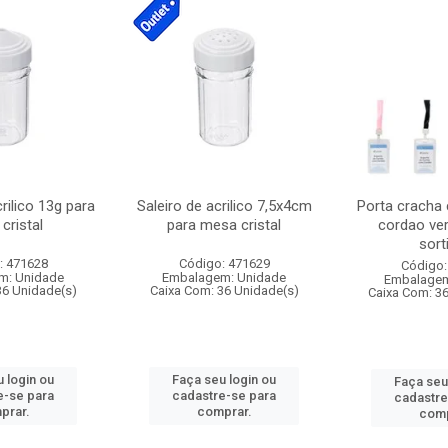
crilico 13g para
Saleiro de acrilico 7,5x4cm
Porta cracha
cristal
para mesa cristal
cordao ver
sort
: 471628
Código: 471629
Código:
m: Unidade
Embalagem: Unidade
Embalagem
36 Unidade(s)
Caixa Com: 36 Unidade(s)
Caixa Com: 3
 login ou
Faça seu login ou
Faça seu
e-se para
cadastre-se para
cadastre
prar.
comprar.
comp