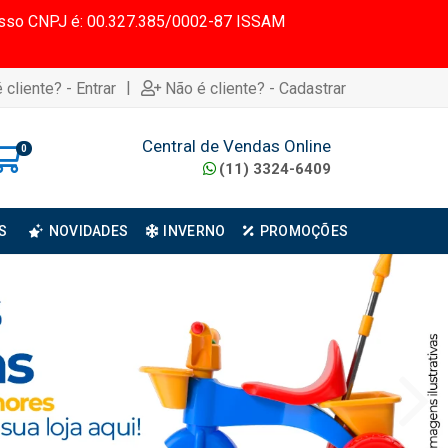
 Nosso CNPJ é: 00.327.385/0002-87 ISSAM
|
 cliente? - Entrar
Não é cliente? - Cadastrar
Central de Vendas Online
0
(11) 3324-6409
S
NOVIDADES
INVERNO
PROMOÇÕES