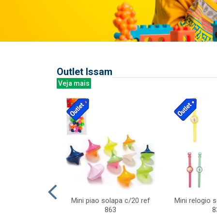
Outlet Issam
Veja mais
last c/div
Mini piao solapa c/20 ref
Mini relogio 
m ursinhos sor
863
8