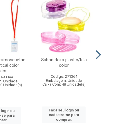
 c/mosquetao
Saboneteira plast c/tela
Prato plas
tical color
color
colo
idos
Código: 271364
Código:
 490044
Embalagem: Unidade
Embalagem
: Unidade
Caixa Com: 48 Unidade(s)
Caixa Com: 4
60 Unidade(s)
Faça seu login ou
Faça seu 
 login ou
cadastre-se para
cadastre
-se para
comprar.
comp
rar.