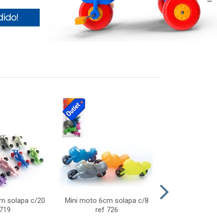
cm solapa c/20
Mini moto 6cm solapa c/8
Giro helice so
 719
ref 726
75