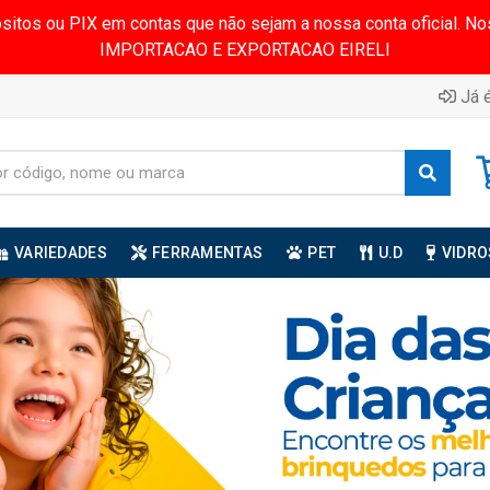
ósitos ou PIX em contas que não sejam a nossa conta oficial.
IMPORTACAO E EXPORTACAO EIRELI
Já é
VARIEDADES
FERRAMENTAS
PET
U.D
VIDRO