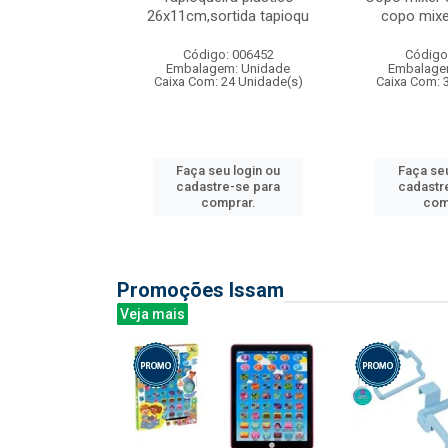
irios
26x11cm,sortida tapioqu
copo mixe
: 135177
Código: 006452
Código
m: Unidade
Embalagem: Unidade
Embalage
12 Unidade(s)
Caixa Com: 24 Unidade(s)
Caixa Com: 
u login ou
Faça seu login ou
Faça seu
e-se para
cadastre-se para
cadastr
prar.
comprar.
com
Promoções Issam
Veja mais