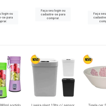
Faça seu login ou
 login ou
Faça seu
cadastre-se para
e-se para
cadastre
comprar.
prar.
comp
380ml sortido
Lixeira plast 13lts c/ sensor
Tigela cer