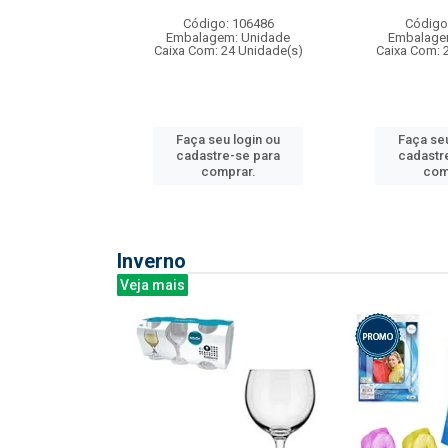
: 275814
Código: 106486
Código
m: Unidade
Embalagem: Unidade
Embalage
240 Unidade(s)
Caixa Com: 24 Unidade(s)
Caixa Com: 
u login ou
Faça seu login ou
Faça seu
e-se para
cadastre-se para
cadastr
prar.
comprar.
com
Inverno
Veja mais