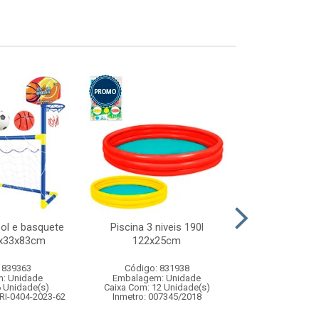
bol e basquete
Piscina 3 niveis 190l
Barraca cast
57x33x83cm
122x25cm
135x1
 839363
Código: 831938
Código:
: Unidade
Embalagem: Unidade
Embalagem
6 Unidade(s)
Caixa Com: 12 Unidade(s)
Caixa Com: 1
RI-0404-2023-62
Inmetro: 007345/2018
Inmetro: ABCP-B