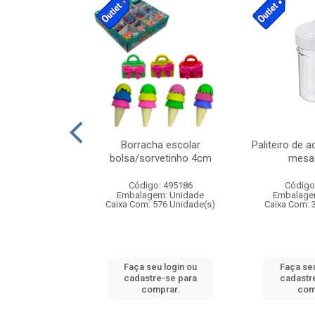
cores sortidas
Borracha escolar
Paliteiro de a
ref 130s
bolsa/sorvetinho 4cm
mesa 
: 826147
Código: 495186
Código
m: Unidade
Embalagem: Unidade
Embalage
160 Unidade(s)
Caixa Com: 576 Unidade(s)
Caixa Com: 
u login ou
Faça seu login ou
Faça seu
e-se para
cadastre-se para
cadastr
prar.
comprar.
com