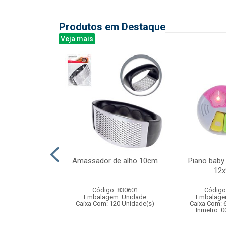
Produtos em Destaque
Veja mais
reen bali 340ml
Amassador de alho 10cm
Piano baby
6pcs
12
: 838878
Código: 830601
Código
m: Unidade
Embalagem: Unidade
Embalage
 8 Unidade(s)
Caixa Com: 120 Unidade(s)
Caixa Com: 
Inmetro: 