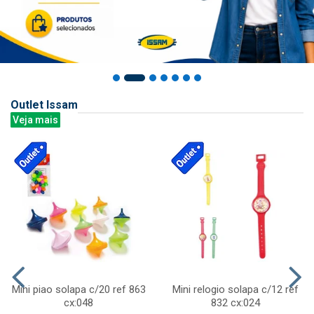
Outlet Issam
Veja mais
Mini piao solapa c/20 ref 863
Mini relogio solapa c/12 ref
cx:048
832 cx:024