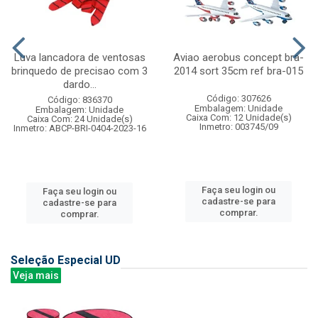
Luva lancadora de ventosas
Aviao aerobus concept bra-
brinquedo de precisao com 3
2014 sort 35cm ref bra-015
dardo...
Código: 307626
Código: 836370
Embalagem: Unidade
Embalagem: Unidade
Caixa Com: 12 Unidade(s)
Caixa Com: 24 Unidade(s)
Inmetro: 003745/09
Inmetro: ABCP-BRI-0404-2023-16
Faça seu login ou
Faça seu login ou
cadastre-se para
cadastre-se para
comprar.
comprar.
Seleção Especial UD
Veja mais