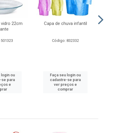
 vidro 22cm
Capa de chuva infantil
Jg prato fun
ante
diam
 501323
Código: 832332
Código:
 login ou
Faça seu login ou
Faça seu 
-se para
cadastre-se para
cadastre
eços e
ver preços e
ver pr
prar
comprar
comp