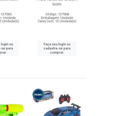
loom
 127060
Código: 127068
Código:
: Unidade
Embalagem: Unidade
Embalagem
2 Unidade(s)
Caixa Com: 12 Unidade(s)
Caixa Com: 1
 login ou
Faça seu login ou
Faça seu 
-se para
cadastre-se para
cadastre
rar.
comprar.
comp