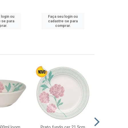
 login ou
Faça seu login ou
Faça seu 
-se para
cadastre-se para
cadastre
rar.
comprar.
comp
 500ml loom
Prato fundo cer 21,5cm
Prato raso c