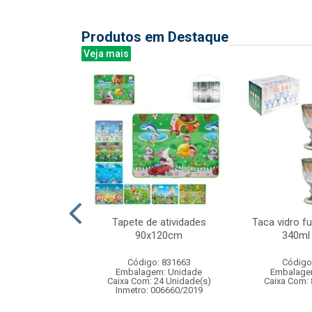
Produtos em Destaque
Veja mais
telo princesa
Tapete de atividades
Taca vidro fu
fantil
90x120cm
340ml
: 838997
Código: 831663
Código
m: Unidade
Embalagem: Unidade
Embalage
12 Unidade(s)
Caixa Com: 24 Unidade(s)
Caixa Com: 
BRI-0416-2023-17
Inmetro: 006660/2019