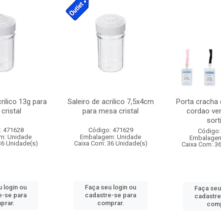
crilico 13g para
Saleiro de acrilico 7,5x4cm
Porta cracha
cristal
para mesa cristal
cordao ver
sort
: 471628
Código: 471629
Código:
m: Unidade
Embalagem: Unidade
Embalagem
36 Unidade(s)
Caixa Com: 36 Unidade(s)
Caixa Com: 3
 login ou
Faça seu login ou
Faça seu
e-se para
cadastre-se para
cadastre
prar.
comprar.
comp