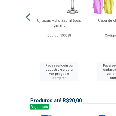
l nylon 20mts
Cj tacas vidro 220ml 6pcs
Capa de c
3mm
gallant
: 844035
Código: 500088
Código
u login ou
Faça seu login ou
Faça seu
e-se para
cadastre-se para
cadastr
reços e
ver preços e
ver p
mprar
comprar
com
Produtos até R$20,00
Veja mais