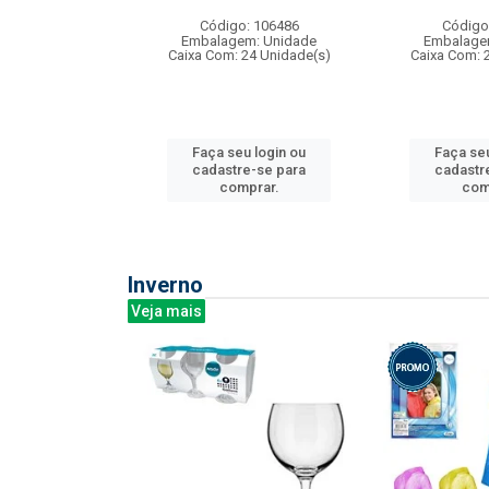
: 275814
Código: 106486
Código
m: Unidade
Embalagem: Unidade
Embalage
240 Unidade(s)
Caixa Com: 24 Unidade(s)
Caixa Com: 
u login ou
Faça seu login ou
Faça seu
e-se para
cadastre-se para
cadastr
prar.
comprar.
com
Inverno
Veja mais