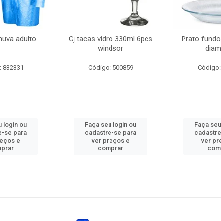
huva adulto
Cj tacas vidro 330ml 6pcs
Prato fundo
windsor
diam
: 832331
Código: 500859
Código:
 login ou
Faça seu login ou
Faça seu
e-se para
cadastre-se para
cadastre
reços e
ver preços e
ver pr
prar
comprar
com