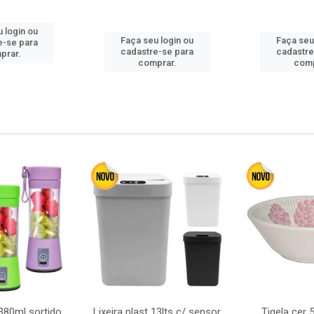
 login ou
Faça seu login ou
Faça seu
e-se para
cadastre-se para
cadastre
prar.
comprar.
comp
380ml sortido
Lixeira plast 13lts c/ sensor
Tigela cer