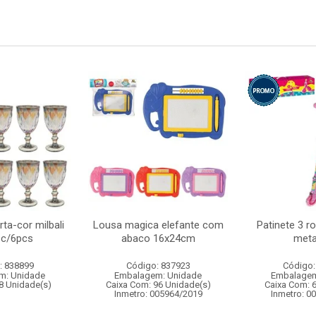
rta-cor milbali
Lousa magica elefante com
Patinete 3 r
 c/6pcs
abaco 16x24cm
metal
: 838899
Código: 837923
Código:
m: Unidade
Embalagem: Unidade
Embalagem
8 Unidade(s)
Caixa Com: 96 Unidade(s)
Caixa Com: 
Inmetro: 005964/2019
Inmetro: 0