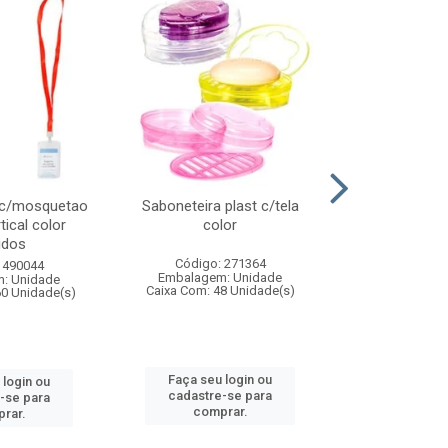
 c/mosquetao
Saboneteira plast c/tela
Prato plas
tical color
color
colo
idos
Código: 271364
Código:
 490044
Embalagem: Unidade
Embalagem
: Unidade
Caixa Com: 48 Unidade(s)
Caixa Com: 4
60 Unidade(s)
Faça seu login ou
Faça seu 
 login ou
cadastre-se para
cadastre
-se para
comprar.
comp
rar.