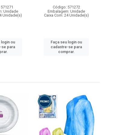
 571271
Código: 571272
Código:
: Unidade
Embalagem: Unidade
Embalagem
4 Unidade(s)
Caixa Com: 24 Unidade(s)
Caixa Com: 4
 login ou
Faça seu login ou
Faça seu 
-se para
cadastre-se para
cadastre
rar.
comprar.
comp