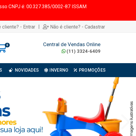
 Nosso CNPJ é: 00.327.385/0002-87 ISSAM
|
 cliente? - Entrar
Não é cliente? - Cadastrar
Central de Vendas Online
0
(11) 3324-6409
S
NOVIDADES
INVERNO
PROMOÇÕES