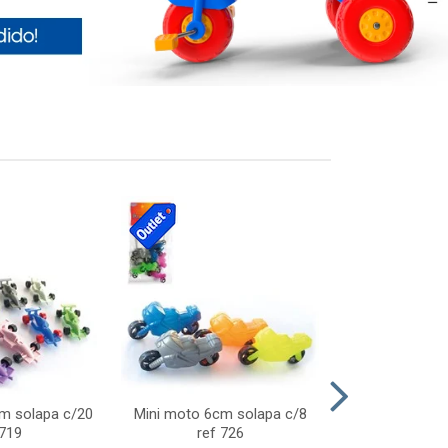
cm solapa c/20
Mini moto 6cm solapa c/8
Giro helice so
 719
ref 726
75