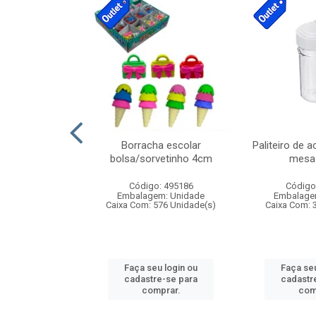
cores sortidas
Borracha escolar
Paliteiro de a
ref 130s
bolsa/sorvetinho 4cm
mesa 
: 826147
Código: 495186
Código
m: Unidade
Embalagem: Unidade
Embalage
160 Unidade(s)
Caixa Com: 576 Unidade(s)
Caixa Com: 
u login ou
Faça seu login ou
Faça seu
e-se para
cadastre-se para
cadastr
prar.
comprar.
com