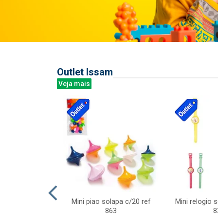
Outlet Issam
Veja mais
last c/div
Mini piao solapa c/20 ref
Mini relogio 
m ursinhos sor
863
8