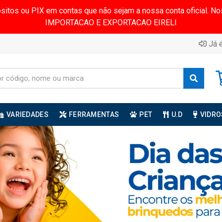
ósitos ou PIX em contas que não sejam a nossa conta oficial.
IMPORTACAO E EXPORTACAO EIRELI
Já é
VARIEDADES
FERRAMENTAS
PET
U.D
VIDRO