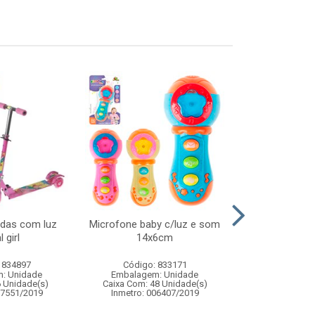
odas com luz
Microfone baby c/luz e som
Jogo barril 
 girl
14x6cm
adagas – brinq
de av
 834897
Código: 833171
Código:
: Unidade
Embalagem: Unidade
Embalagem
6 Unidade(s)
Caixa Com: 48 Unidade(s)
Caixa Com: 1
07551/2019
Inmetro: 006407/2019
Inmetro: 0