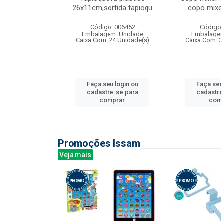
irios
26x11cm,sortida tapioqu
copo mixe
: 135177
Código: 006452
Código
m: Unidade
Embalagem: Unidade
Embalage
12 Unidade(s)
Caixa Com: 24 Unidade(s)
Caixa Com: 
u login ou
Faça seu login ou
Faça seu
e-se para
cadastre-se para
cadastr
prar.
comprar.
com
Promoções Issam
Veja mais