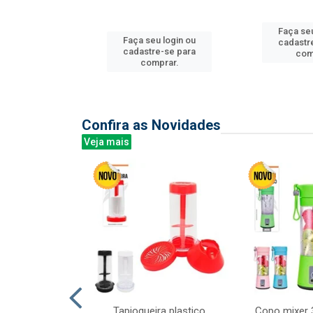
Faça seu
u login ou
Faça seu login ou
cadastr
e-se para
cadastre-se para
com
prar.
comprar.
Confira as Novidades
Veja mais
mesa cer 18cm
Tapioqueira plastico
Copo mixer 