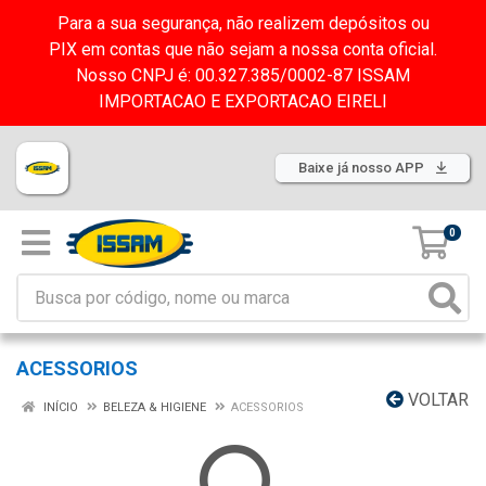
Para a sua segurança, não realizem depósitos ou
PIX em contas que não sejam a nossa conta oficial.
Nosso CNPJ é: 00.327.385/0002-87 ISSAM
IMPORTACAO E EXPORTACAO EIRELI
Baixe já nosso APP
0
ACESSORIOS
VOLTAR
INÍCIO
BELEZA & HIGIENE
ACESSORIOS