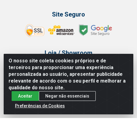
Site Seguro
Loja / Showroom
O nosso site coleta cookies próprios e de
Tel.: (11) 3314 6400
terceiros para proporcionar uma experiência
Av Vautier, 468 - Pari - São Paulo/SP
personalizada ao usuário, apresentar publicidade
relevante de acordo com o seu perfil e melhorar a
qualidade do nosso site.
Aceitar
Negar não essenciais
Issam Importação e Exportação LTDA - Av. Vautier, 468 - Pari, São
Paulo/ SP - CEP 03032-000 - CNPJ 00.327.385/0003-68
Preferências de Cookies