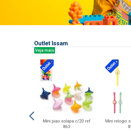
Outlet Issam
Veja mais
last c/div
Mini piao solapa c/20 ref
Mini relogio 
m ursinhos sor
863
8