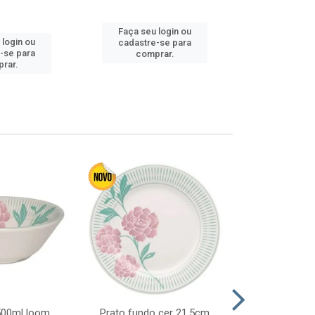
Faça seu login ou
Faça seu 
 login ou
cadastre-se para
cadastre
-se para
comprar.
comp
rar.
 500ml loom
Prato fundo cer 21,5cm
Prato raso c