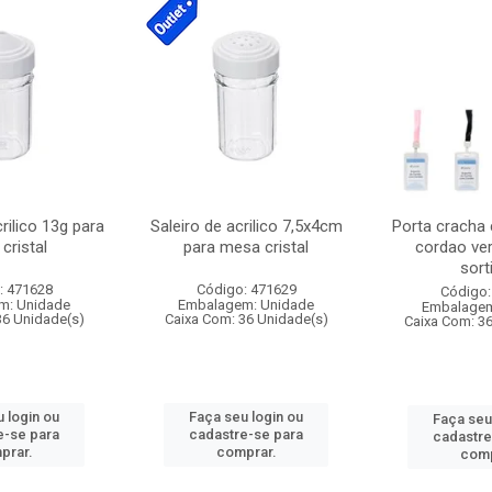
crilico 13g para
Saleiro de acrilico 7,5x4cm
Porta cracha
cristal
para mesa cristal
cordao ver
sort
: 471628
Código: 471629
Código:
m: Unidade
Embalagem: Unidade
Embalagem
36 Unidade(s)
Caixa Com: 36 Unidade(s)
Caixa Com: 3
 login ou
Faça seu login ou
Faça seu
e-se para
cadastre-se para
cadastre
prar.
comprar.
comp