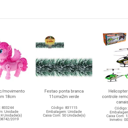
 c/movimento
Festao ponta branca
Helicopter
som 18cm
11cmx2m verde
controle remo
canais 
: 833244
Código: 831115
Código:
m: Unidade
Embalagem: Unidade
Embalagem
24 Unidade(s)
Caixa Com: 50 Unidade(s)
Caixa Com: 1
008742/2019
Inmetro: 0