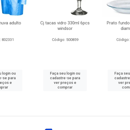
huva adulto
Cj tacas vidro 330ml 6pcs
Prato fundo
windsor
diam
: 832331
Código: 500859
Código:
 login ou
Faça seu login ou
Faça seu
e-se para
cadastre-se para
cadastre
reços e
ver preços e
ver pr
prar
comprar
com