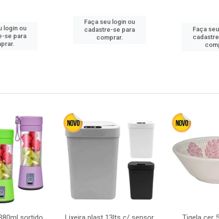
Faça seu login ou
 login ou
Faça seu
cadastre-se para
e-se para
cadastre
comprar.
prar.
comp
380ml sortido
Lixeira plast 13lts c/ sensor
Tigela cer