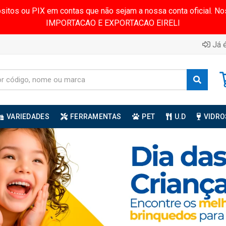
ósitos ou PIX em contas que não sejam a nossa conta oficial.
IMPORTACAO E EXPORTACAO EIRELI
Já é
VARIEDADES
FERRAMENTAS
PET
U.D
VIDRO