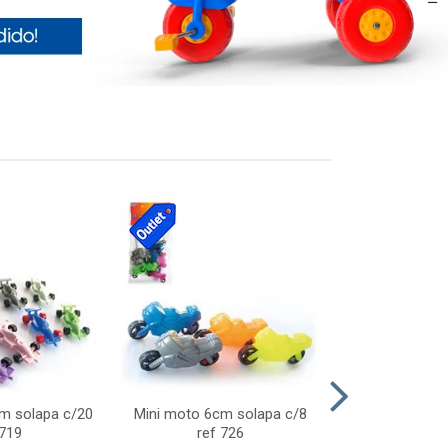
cm solapa c/20
Mini moto 6cm solapa c/8
Giro helice so
 719
ref 726
75