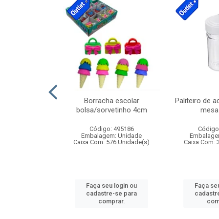
cores sortidas
Borracha escolar
Paliteiro de a
ref 130s
bolsa/sorvetinho 4cm
mesa 
: 826147
Código: 495186
Código
m: Unidade
Embalagem: Unidade
Embalage
160 Unidade(s)
Caixa Com: 576 Unidade(s)
Caixa Com: 
u login ou
Faça seu login ou
Faça seu
e-se para
cadastre-se para
cadastr
prar.
comprar.
com