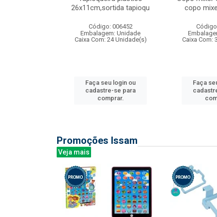
irios
26x11cm,sortida tapioqu
copo mixe
: 135177
Código: 006452
Código
m: Unidade
Embalagem: Unidade
Embalage
12 Unidade(s)
Caixa Com: 24 Unidade(s)
Caixa Com: 
u login ou
Faça seu login ou
Faça seu
e-se para
cadastre-se para
cadastr
prar.
comprar.
com
Promoções Issam
Veja mais