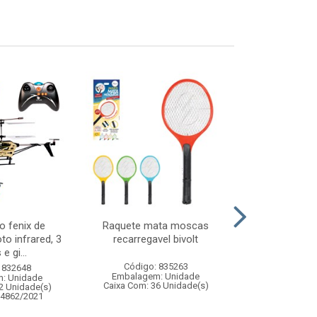
o fenix de
Raquete mata moscas
Jogo de equil
to infrared, 3
recarregavel bivolt
perdeu 45 blo
e gi...
Código: 835263
Código:
 832648
Embalagem: Unidade
Embalagem
: Unidade
Caixa Com: 36 Unidade(s)
Caixa Com: 4
2 Unidade(s)
Inmetro: ABCP-B
04862/2021