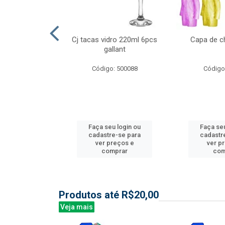
l nylon 20mts
Cj tacas vidro 220ml 6pcs
Capa de c
3mm
gallant
: 844035
Código: 500088
Código
u login ou
Faça seu login ou
Faça seu
e-se para
cadastre-se para
cadastr
reços e
ver preços e
ver p
mprar
comprar
com
Produtos até R$20,00
Veja mais