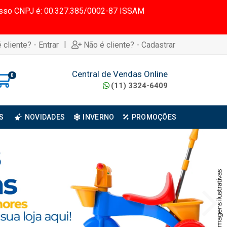
 Nosso CNPJ é: 00.327.385/0002-87 ISSAM
|
 cliente? - Entrar
Não é cliente? - Cadastrar
Central de Vendas Online
0
(11) 3324-6409
S
NOVIDADES
INVERNO
PROMOÇÕES