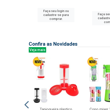
u login ou
Faça seu login ou
Faça seu
e-se para
cadastre-se para
cadastr
prar.
comprar.
com
Confira as Novidades
Veja mais
mesa cer 18cm
Tapioqueira plastico
Copo mixer 