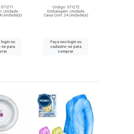
 571271
Código: 571272
Código:
: Unidade
Embalagem: Unidade
Embalagem
4 Unidade(s)
Caixa Com: 24 Unidade(s)
Caixa Com: 4
 login ou
Faça seu login ou
Faça seu 
-se para
cadastre-se para
cadastre
rar.
comprar.
comp