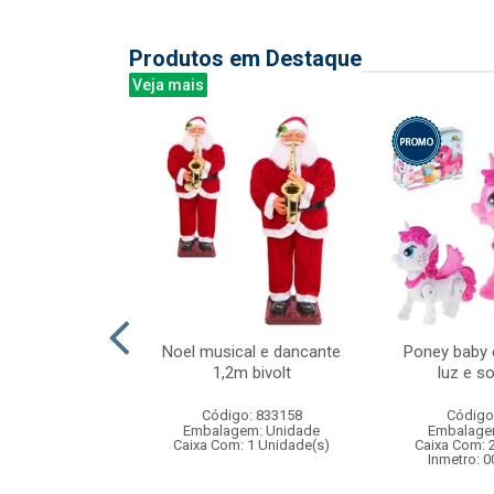
Produtos em Destaque
Veja mais
ink bali 340ml
Noel musical e dancante
Poney baby
6pcs
1,2m bivolt
luz e 
: 838879
Código: 833158
Código
m: Unidade
Embalagem: Unidade
Embalage
 8 Unidade(s)
Caixa Com: 1 Unidade(s)
Caixa Com: 
Inmetro: 