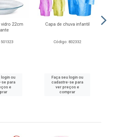
 vidro 22cm
Capa de chuva infantil
Jg prato fun
ante
diam
 501323
Código: 832332
Código:
 login ou
Faça seu login ou
Faça seu 
-se para
cadastre-se para
cadastre
eços e
ver preços e
ver pr
prar
comprar
comp