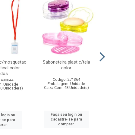
 c/mosquetao
Saboneteira plast c/tela
Prato plas
tical color
color
colo
idos
Código: 271364
Código:
 490044
Embalagem: Unidade
Embalagem
: Unidade
Caixa Com: 48 Unidade(s)
Caixa Com: 4
60 Unidade(s)
Faça seu login ou
Faça seu 
 login ou
cadastre-se para
cadastre
-se para
comprar.
comp
rar.