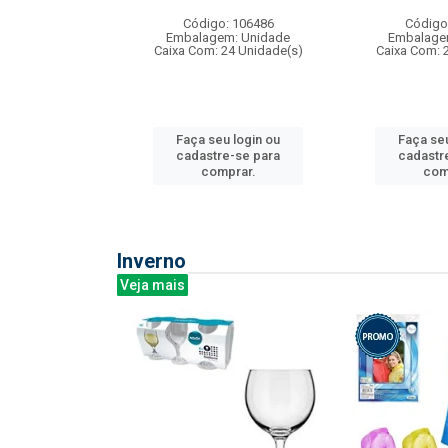
: 275814
Código: 106486
Código
m: Unidade
Embalagem: Unidade
Embalage
240 Unidade(s)
Caixa Com: 24 Unidade(s)
Caixa Com: 
u login ou
Faça seu login ou
Faça seu
e-se para
cadastre-se para
cadastr
prar.
comprar.
com
Inverno
Veja mais