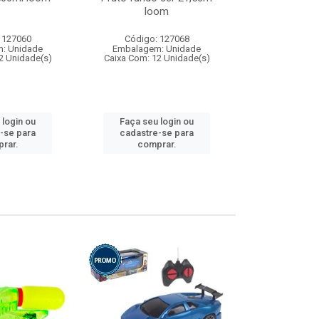
loom
 127060
Código: 127068
Código:
: Unidade
Embalagem: Unidade
Embalagem
2 Unidade(s)
Caixa Com: 12 Unidade(s)
Caixa Com: 1
 login ou
Faça seu login ou
Faça seu 
-se para
cadastre-se para
cadastre
rar.
comprar.
comp