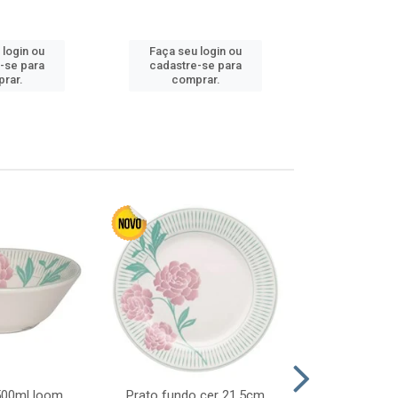
Faça seu 
 login ou
Faça seu login ou
cadastre
-se para
cadastre-se para
comp
rar.
comprar.
 500ml loom
Prato fundo cer 21,5cm
Prato raso c