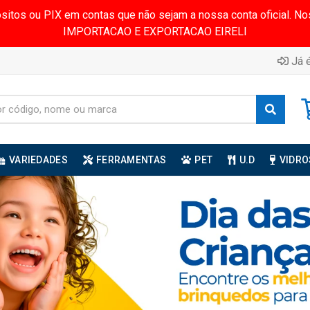
ósitos ou PIX em contas que não sejam a nossa conta oficial.
IMPORTACAO E EXPORTACAO EIRELI
Já é
VARIEDADES
FERRAMENTAS
PET
U.D
VIDRO