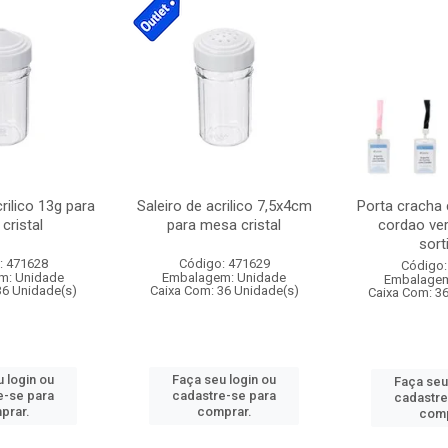
crilico 13g para
Saleiro de acrilico 7,5x4cm
Porta cracha
cristal
para mesa cristal
cordao ver
sort
: 471628
Código: 471629
Código:
m: Unidade
Embalagem: Unidade
Embalagem
36 Unidade(s)
Caixa Com: 36 Unidade(s)
Caixa Com: 3
 login ou
Faça seu login ou
Faça seu
e-se para
cadastre-se para
cadastre
prar.
comprar.
comp