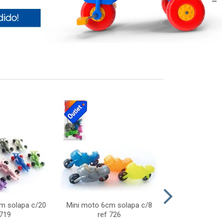
cm solapa c/20
Mini moto 6cm solapa c/8
Giro helice so
 719
ref 726
75