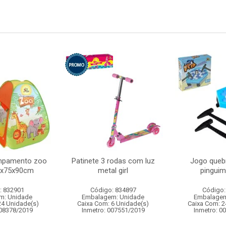
mpamento zoo
Patinete 3 rodas com luz
Jogo queb
75x75x90cm
metal girl
pinguim 
: 832901
Código: 834897
Código:
m: Unidade
Embalagem: Unidade
Embalagem
24 Unidade(s)
Caixa Com: 6 Unidade(s)
Caixa Com: 2
008378/2019
Inmetro: 007551/2019
Inmetro: 0