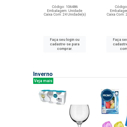
: 275814
Código: 106486
Código
m: Unidade
Embalagem: Unidade
Embalage
240 Unidade(s)
Caixa Com: 24 Unidade(s)
Caixa Com: 
u login ou
Faça seu login ou
Faça seu
e-se para
cadastre-se para
cadastr
prar.
comprar.
com
Inverno
Veja mais