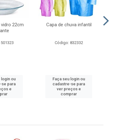
 vidro 22cm
Capa de chuva infantil
Jg prato fun
ante
diam
 501323
Código: 832332
Código:
 login ou
Faça seu login ou
Faça seu 
-se para
cadastre-se para
cadastre
eços e
ver preços e
ver pr
prar
comprar
comp