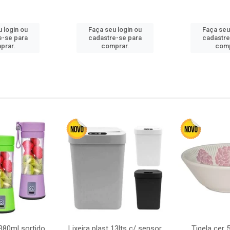
 login ou
Faça seu login ou
Faça seu
e-se para
cadastre-se para
cadastre
prar.
comprar.
comp
380ml sortido
Lixeira plast 13lts c/ sensor
Tigela cer