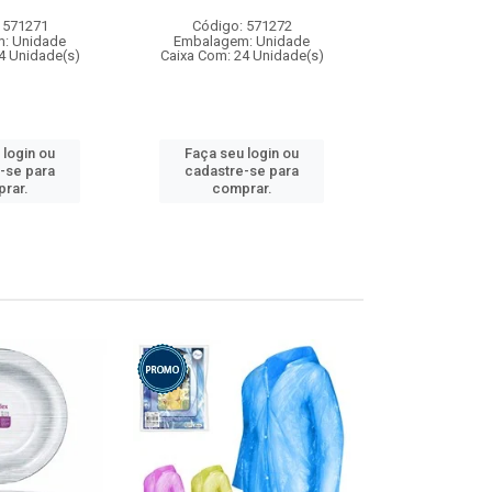
 571271
Código: 571272
Código:
: Unidade
Embalagem: Unidade
Embalagem
4 Unidade(s)
Caixa Com: 24 Unidade(s)
Caixa Com: 4
 login ou
Faça seu login ou
Faça seu 
-se para
cadastre-se para
cadastre
rar.
comprar.
comp