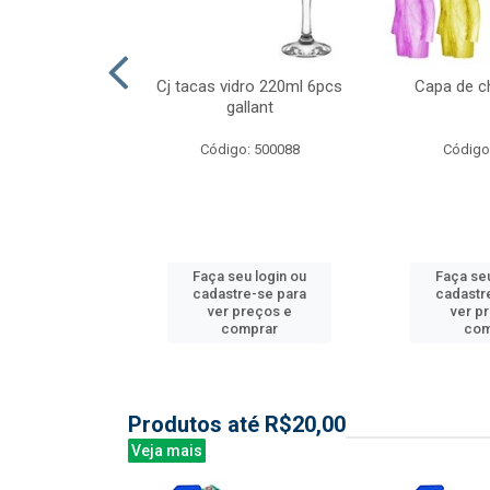
l nylon 20mts
Cj tacas vidro 220ml 6pcs
Capa de c
3mm
gallant
: 844035
Código: 500088
Código
u login ou
Faça seu login ou
Faça seu
e-se para
cadastre-se para
cadastr
reços e
ver preços e
ver p
mprar
comprar
com
Produtos até R$20,00
Veja mais