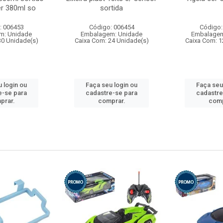
r 380ml so
sortida
: 006453
Código: 006454
Código:
m: Unidade
Embalagem: Unidade
Embalagem
30 Unidade(s)
Caixa Com: 24 Unidade(s)
Caixa Com: 1
 login ou
Faça seu login ou
Faça seu
e-se para
cadastre-se para
cadastre
prar.
comprar.
comp