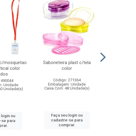
 c/mosquetao
Saboneteira plast c/tela
Prato plas
tical color
color
colo
idos
Código: 271364
Código:
 490044
Embalagem: Unidade
Embalagem
: Unidade
Caixa Com: 48 Unidade(s)
Caixa Com: 4
60 Unidade(s)
Faça seu login ou
Faça seu 
 login ou
cadastre-se para
cadastre
-se para
comprar.
comp
rar.