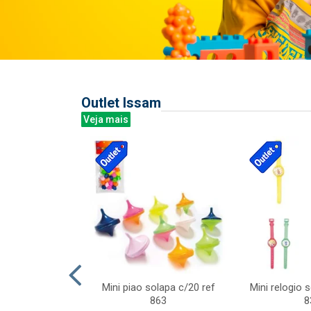
Outlet Issam
Veja mais
last c/div
Mini piao solapa c/20 ref
Mini relogio 
m ursinhos sor
863
8