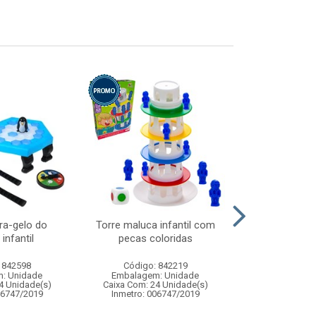
ra-gelo do
Torre maluca infantil com
Noel musica
infantil
pecas coloridas
19,5x
 842598
Código: 842219
Código:
: Unidade
Embalagem: Unidade
Embalagem
4 Unidade(s)
Caixa Com: 24 Unidade(s)
Caixa Com: 3
06747/2019
Inmetro: 006747/2019