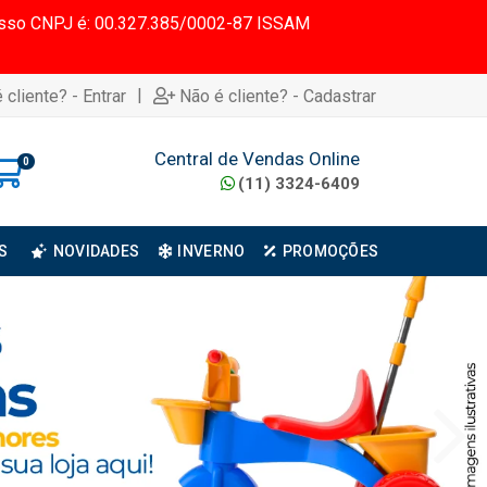
 Nosso CNPJ é: 00.327.385/0002-87 ISSAM
|
 cliente? - Entrar
Não é cliente? - Cadastrar
Central de Vendas Online
0
(11) 3324-6409
S
NOVIDADES
INVERNO
PROMOÇÕES