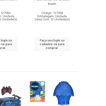
loom
 127060
Código: 127068
Código:
: Unidade
Embalagem: Unidade
Embalagem
2 Unidade(s)
Caixa Com: 12 Unidade(s)
Caixa Com: 1
 login ou
Faça seu login ou
Faça seu 
-se para
cadastre-se para
cadastre
rar.
comprar.
comp