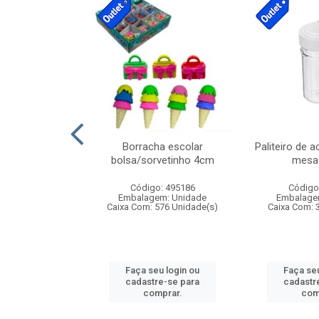
stico n.4 12cm
Borracha escolar
Paliteiro de a
bolsa/sorvetinho 4cm
mesa 
: 940550
Código: 495186
Código
m: Unidade
Embalagem: Unidade
Embalage
24 Unidade(s)
Caixa Com: 576 Unidade(s)
Caixa Com: 
u login ou
Faça seu login ou
Faça seu
e-se para
cadastre-se para
cadastr
prar.
comprar.
com