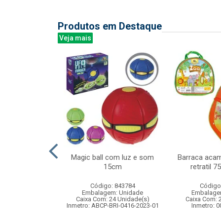
Produtos em Destaque
Veja mais
rida roda livre
Magic ball com luz e som
Barraca aca
10 miniaturas
15cm
retratil 
: 837839
Código: 843784
Código
m: Unidade
Embalagem: Unidade
Embalage
72 Unidade(s)
Caixa Com: 24 Unidade(s)
Caixa Com: 
003050/2019
Inmetro: ABCP-BRI-0416-2023-01
Inmetro: 