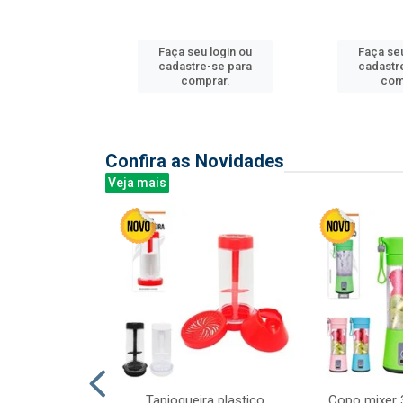
u login ou
Faça seu login ou
Faça seu
e-se para
cadastre-se para
cadastr
prar.
comprar.
com
Confira as Novidades
Veja mais
mesa cer 18cm
Tapioqueira plastico
Copo mixer 