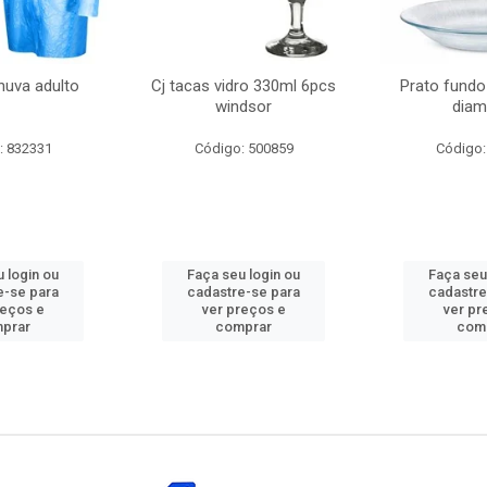
huva adulto
Cj tacas vidro 330ml 6pcs
Prato fundo
windsor
diam
: 832331
Código: 500859
Código:
 login ou
Faça seu login ou
Faça seu
e-se para
cadastre-se para
cadastre
reços e
ver preços e
ver pr
prar
comprar
com