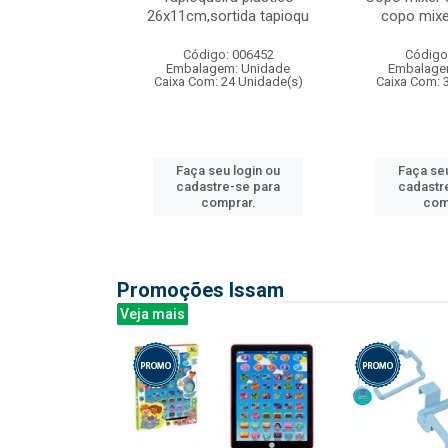
irios
26x11cm,sortida tapioqu
copo mixe
: 135177
Código: 006452
Código
m: Unidade
Embalagem: Unidade
Embalage
12 Unidade(s)
Caixa Com: 24 Unidade(s)
Caixa Com: 
u login ou
Faça seu login ou
Faça seu
e-se para
cadastre-se para
cadastr
prar.
comprar.
com
Promoções Issam
Veja mais