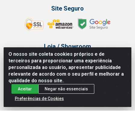
Site Seguro
Loja / Showroom
O nosso site coleta cookies próprios e de
Tel.: (11) 3314 6400
terceiros para proporcionar uma experiência
Av Vautier, 468 - Pari - São Paulo/SP
personalizada ao usuário, apresentar publicidade
relevante de acordo com o seu perfil e melhorar a
qualidade do nosso site.
Aceitar
Negar não essenciais
Issam Importação e Exportação LTDA - Av. Vautier, 468 - Pari, São
Paulo/ SP - CEP 03032-000 - CNPJ 00.327.385/0003-68
Preferências de Cookies