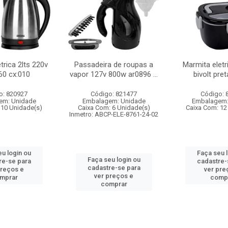
trica 2lts 220v
Passadeira de roupas a
Marmita eletr
60 cx:010
vapor 127v 800w ar0896 ...
bivolt pre
o: 820927
Código: 821477
Código: 
em: Unidade
Embalagem: Unidade
Embalagem:
 10 Unidade(s)
Caixa Com: 6 Unidade(s)
Caixa Com: 12
Inmetro: ABCP-ELE-8761-24-02
u login ou
Faça seu 
Faça seu login ou
re-se para
cadastre-
cadastre-se para
preços e
ver pre
ver preços e
mprar
comp
comprar