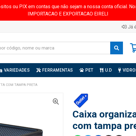
ósitos ou PIX em contas que não sejam a nossa conta oficial.
IMPORTACAO E EXPORTACAO EIRELI
Já é
VARIEDADES
FERRAMENTAS
PET
U.D
VIDRO
UTTA COM TAMPA PRETA
Caixa organiza
com tampa pr