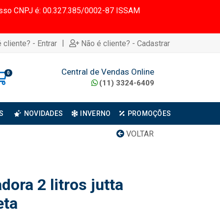
 Nosso CNPJ é: 00.327.385/0002-87 ISSAM
|
 cliente? - Entrar
Não é cliente? - Cadastrar
Central de Vendas Online
0
(11) 3324-6409
S
NOVIDADES
INVERNO
PROMOÇÕES
VOLTAR
dora 2 litros jutta
eta