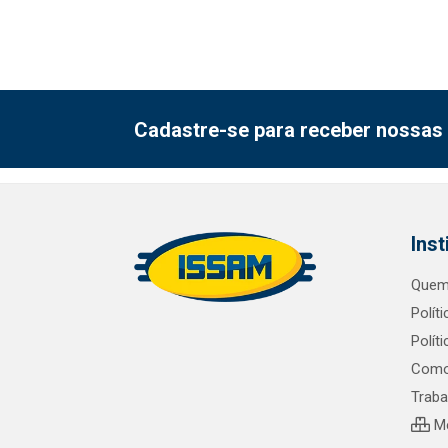
Cadastre-se para receber nossas 
Inst
Quem
Polít
Polít
Como
Trab
Me