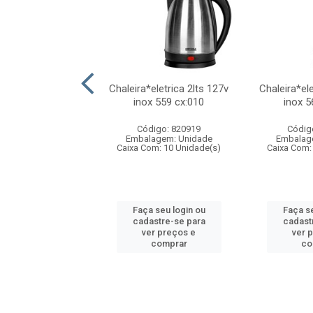
dor e triturador
Chaleira*eletrica 2lts 127v
Chaleira*ele
ico 2lts 127v 2
inox 559 cx:010
inox 5
cidades go...
Código: 820919
Códig
digo: 821557
Embalagem: Unidade
Embalag
agem: Unidade
Caixa Com: 10 Unidade(s)
Caixa Com:
om: 6 Unidade(s)
Faça seu login ou
Faça se
 seu login ou
cadastre-se para
cadast
astre-se para
ver preços e
ver 
er preços e
comprar
co
comprar