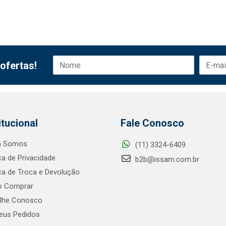
ofertas!
itucional
Fale Conosco
 Somos
(11) 3324-6409
ica de Privacidade
b2b@issam.com.br
ica de Troca e Devolução
 Comprar
alhe Conosco
us Pedidos