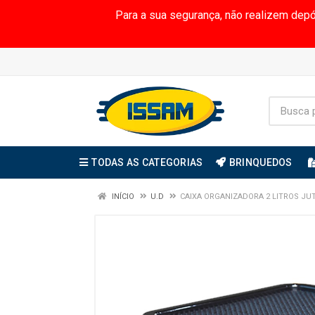
Para a sua segurança, não realizem dep
TODAS AS CATEGORIAS
BRINQUEDOS
INÍCIO
U.D
CAIXA ORGANIZADORA 2 LITROS J