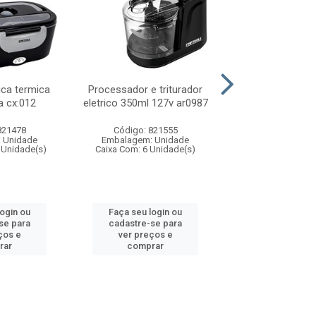
ica termica
Processador e triturador
Processador e t
ta cx:012
eletrico 350ml 127v ar0987
eletrico 2lts 
velocidades 
821478
Código: 821555
Código: 821
 Unidade
Embalagem: Unidade
Embalagem: U
 Unidade(s)
Caixa Com: 6 Unidade(s)
Caixa Com: 6 Un
login ou
Faça seu login ou
Faça seu log
se para
cadastre-se para
cadastre-se 
ços e
ver preços e
ver preços
rar
comprar
comprar