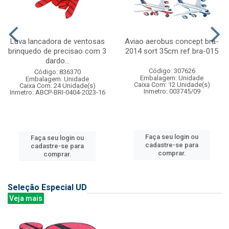
Luva lancadora de ventosas
Aviao aerobus concept bra-
brinquedo de precisao com 3
2014 sort 35cm ref bra-015
dardo...
Código: 307626
Código: 836370
Embalagem: Unidade
Embalagem: Unidade
Caixa Com: 12 Unidade(s)
Caixa Com: 24 Unidade(s)
Inmetro: 003745/09
Inmetro: ABCP-BRI-0404-2023-16
Faça seu login ou
Faça seu login ou
cadastre-se para
cadastre-se para
comprar.
comprar.
Seleção Especial UD
Veja mais