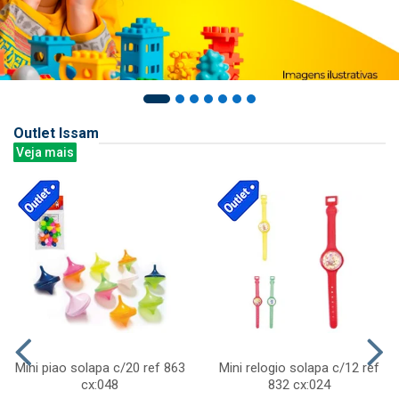
Outlet Issam
Veja mais
Mini piao solapa c/20 ref 863
Mini relogio solapa c/12 ref
cx:048
832 cx:024