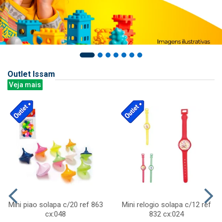
Outlet Issam
Veja mais
Mini piao solapa c/20 ref 863
Mini relogio solapa c/12 ref
cx:048
832 cx:024