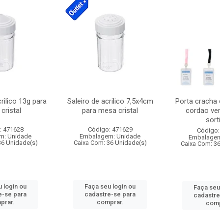
crilico 13g para
Saleiro de acrilico 7,5x4cm
Porta cracha
cristal
para mesa cristal
cordao ver
sort
: 471628
Código: 471629
Código:
m: Unidade
Embalagem: Unidade
Embalagem
36 Unidade(s)
Caixa Com: 36 Unidade(s)
Caixa Com: 3
 login ou
Faça seu login ou
Faça seu
e-se para
cadastre-se para
cadastre
prar.
comprar.
comp