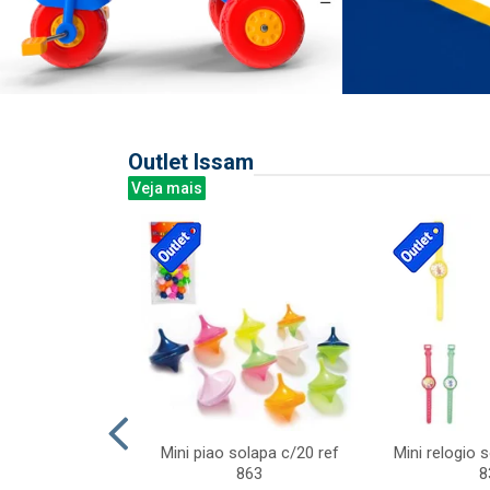
Outlet Issam
Veja mais
last c/div
Mini piao solapa c/20 ref
Mini relogio 
m ursinhos sor
863
8