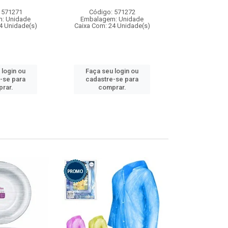
 571271
Código: 571272
Código:
: Unidade
Embalagem: Unidade
Embalagem
4 Unidade(s)
Caixa Com: 24 Unidade(s)
Caixa Com: 4
 login ou
Faça seu login ou
Faça seu 
-se para
cadastre-se para
cadastre
rar.
comprar.
comp