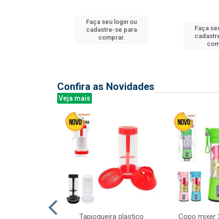
Faça seu login ou
u login ou
Faça seu
cadastre-se para
e-se para
cadastr
comprar.
prar.
com
Confira as Novidades
Veja mais
mesa cer 18cm
Tapioqueira plastico
Copo mixer 