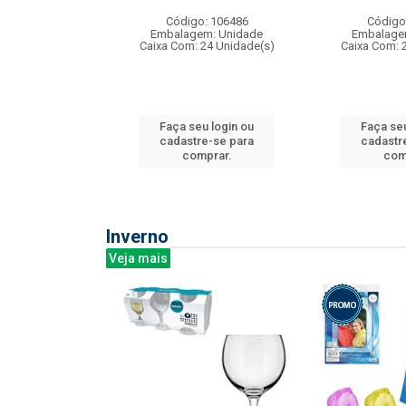
: 275814
Código: 106486
Código
m: Unidade
Embalagem: Unidade
Embalage
240 Unidade(s)
Caixa Com: 24 Unidade(s)
Caixa Com: 
u login ou
Faça seu login ou
Faça seu
e-se para
cadastre-se para
cadastr
prar.
comprar.
com
Inverno
Veja mais