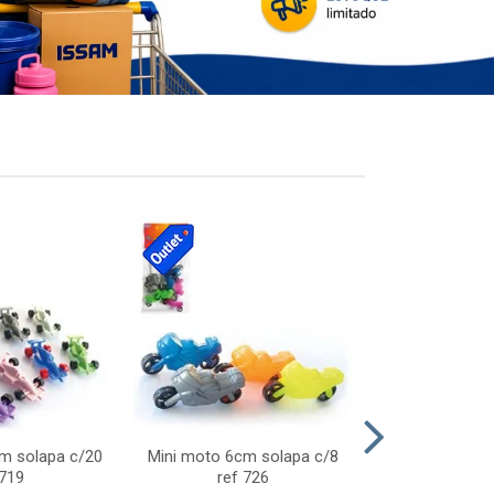
cm solapa c/20
Mini moto 6cm solapa c/8
Giro helice so
 719
ref 726
75