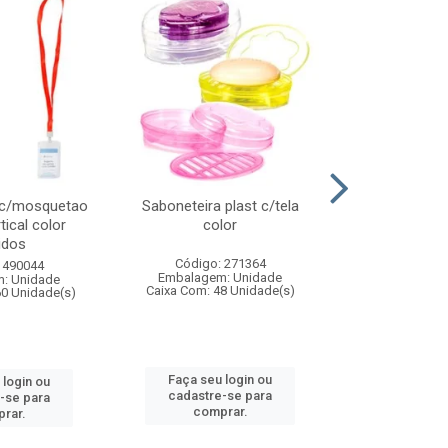
 c/mosquetao
Saboneteira plast c/tela
Prato plas
tical color
color
colo
idos
Código: 271364
Código:
 490044
Embalagem: Unidade
Embalagem
: Unidade
Caixa Com: 48 Unidade(s)
Caixa Com: 4
60 Unidade(s)
Faça seu login ou
Faça seu 
 login ou
cadastre-se para
cadastre
-se para
comprar.
comp
rar.