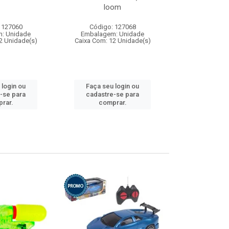
loom
 127060
Código: 127068
Código:
: Unidade
Embalagem: Unidade
Embalagem
2 Unidade(s)
Caixa Com: 12 Unidade(s)
Caixa Com: 1
 login ou
Faça seu login ou
Faça seu 
-se para
cadastre-se para
cadastre
rar.
comprar.
comp