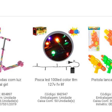
rodas com luz
Pisca led 100led color 8m
Pistola lan
l girl
127v fv 8f
: 834897
Código: 842947
Código:
m: Unidade
Embalagem: Unidade
Embalagem
6 Unidade(s)
Caixa Com: 50 Unidade(s)
Caixa Com: 3
007551/2019
Inmetro: 0