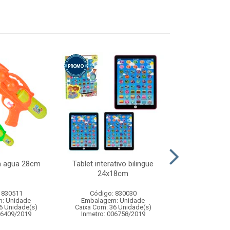
ca agua 28cm
Tablet interativo bilingue
Enf arvor
24x18cm
c/pingente
 830511
Código: 830030
Código:
: Unidade
Embalagem: Unidade
Embalagem
6 Unidade(s)
Caixa Com: 36 Unidade(s)
Caixa Com: 4
06409/2019
Inmetro: 006758/2019