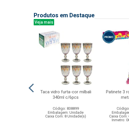
Produtos em Destaque
Veja mais
telo princesa
Taca vidro furta-cor milbali
Patinete 3 
fantil
340ml c/6pcs
meta
: 838997
Código: 838899
Código
m: Unidade
Embalagem: Unidade
Embalage
12 Unidade(s)
Caixa Com: 8 Unidade(s)
Caixa Com: 
BRI-0416-2023-17
Inmetro: 