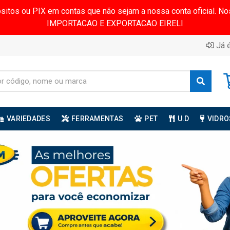
ósitos ou PIX em contas que não sejam a nossa conta oficial.
IMPORTACAO E EXPORTACAO EIRELI
Já é
VARIEDADES
FERRAMENTAS
PET
U.D
VIDRO