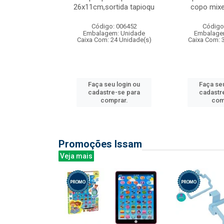
irios
26x11cm,sortida tapioqu
copo mixe
: 135177
Código: 006452
Código
m: Unidade
Embalagem: Unidade
Embalage
12 Unidade(s)
Caixa Com: 24 Unidade(s)
Caixa Com: 
u login ou
Faça seu login ou
Faça seu
e-se para
cadastre-se para
cadastr
prar.
comprar.
com
Promoções Issam
Veja mais