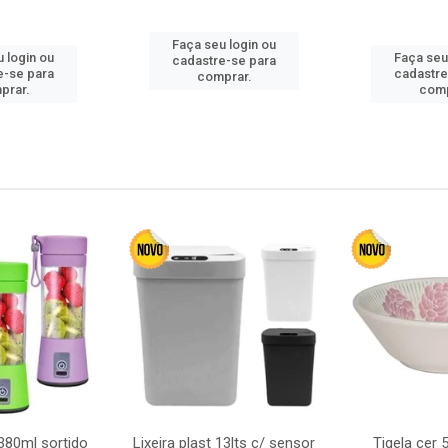
Faça seu login ou
 login ou
Faça seu
cadastre-se para
e-se para
cadastre
comprar.
prar.
comp
380ml sortido
Lixeira plast 13lts c/ sensor
Tigela cer