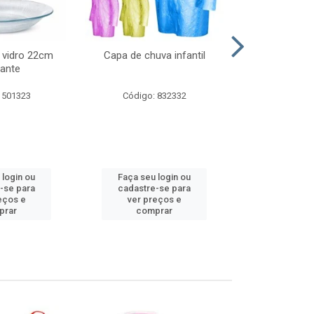
 vidro 22cm
Capa de chuva infantil
Jg prato fun
ante
diam
 501323
Código: 832332
Código:
 login ou
Faça seu login ou
Faça seu 
-se para
cadastre-se para
cadastre
eços e
ver preços e
ver pr
prar
comprar
comp