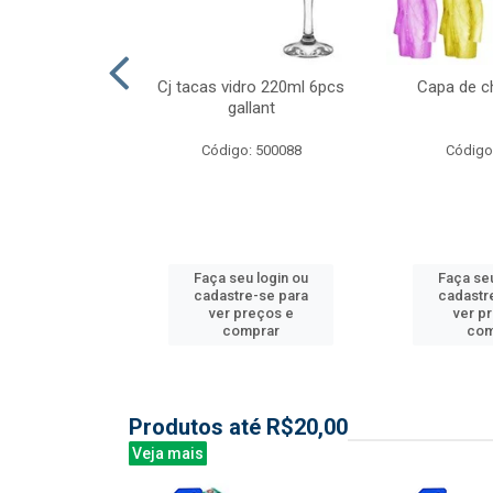
l nylon 20mts
Cj tacas vidro 220ml 6pcs
Capa de c
3mm
gallant
: 844035
Código: 500088
Código
u login ou
Faça seu login ou
Faça seu
e-se para
cadastre-se para
cadastr
reços e
ver preços e
ver p
mprar
comprar
com
Produtos até R$20,00
Veja mais