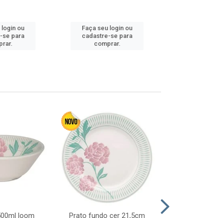
Faça seu 
 login ou
Faça seu login ou
cadastre
-se para
cadastre-se para
comp
rar.
comprar.
 500ml loom
Prato fundo cer 21,5cm
Prato raso c