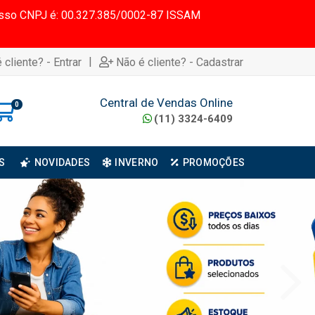
 Nosso CNPJ é: 00.327.385/0002-87 ISSAM
|
 cliente? - Entrar
Não é cliente? - Cadastrar
Central de Vendas Online
0
(11) 3324-6409
S
NOVIDADES
INVERNO
PROMOÇÕES