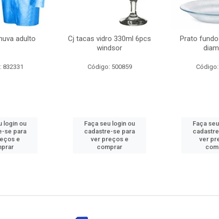
huva adulto
Cj tacas vidro 330ml 6pcs
Prato fundo
windsor
diam
: 832331
Código: 500859
Código:
 login ou
Faça seu login ou
Faça seu
e-se para
cadastre-se para
cadastre
reços e
ver preços e
ver pr
prar
comprar
com