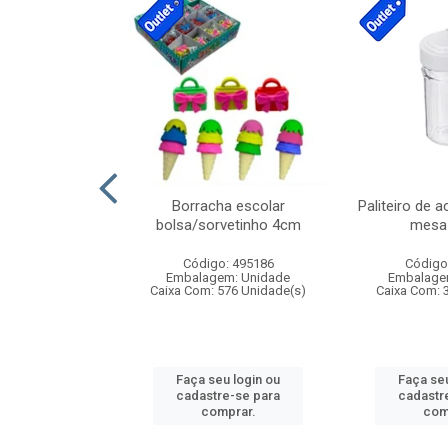
cores sortidas
Borracha escolar
Paliteiro de a
ref 130s
bolsa/sorvetinho 4cm
mesa 
: 826147
Código: 495186
Código
m: Unidade
Embalagem: Unidade
Embalage
160 Unidade(s)
Caixa Com: 576 Unidade(s)
Caixa Com: 
u login ou
Faça seu login ou
Faça seu
e-se para
cadastre-se para
cadastr
prar.
comprar.
com