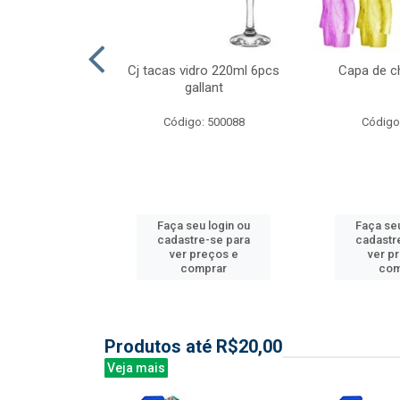
l nylon 20mts
Cj tacas vidro 220ml 6pcs
Capa de c
3mm
gallant
: 844035
Código: 500088
Código
u login ou
Faça seu login ou
Faça seu
e-se para
cadastre-se para
cadastr
reços e
ver preços e
ver p
mprar
comprar
com
Produtos até R$20,00
Veja mais