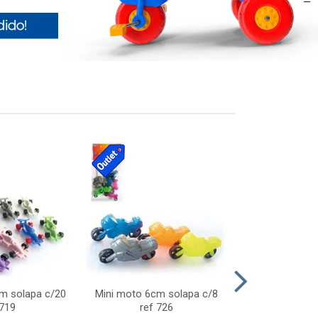
cm solapa c/20
Mini moto 6cm solapa c/8
Giro helice so
 719
ref 726
75