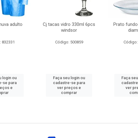
huva adulto
Cj tacas vidro 330ml 6pcs
Prato fundo
windsor
diam
: 832331
Código: 500859
Código:
 login ou
Faça seu login ou
Faça seu
e-se para
cadastre-se para
cadastre
reços e
ver preços e
ver pr
prar
comprar
com