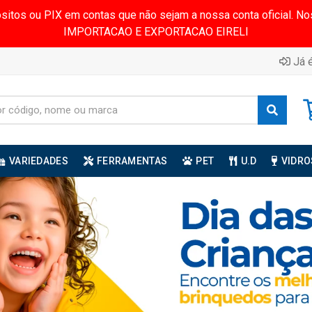
ósitos ou PIX em contas que não sejam a nossa conta oficial.
IMPORTACAO E EXPORTACAO EIRELI
Já é
VARIEDADES
FERRAMENTAS
PET
U.D
VIDRO