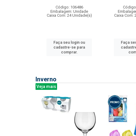
: 275814
Código: 106486
Código
m: Unidade
Embalagem: Unidade
Embalage
240 Unidade(s)
Caixa Com: 24 Unidade(s)
Caixa Com: 
u login ou
Faça seu login ou
Faça seu
e-se para
cadastre-se para
cadastr
prar.
comprar.
com
Inverno
Veja mais