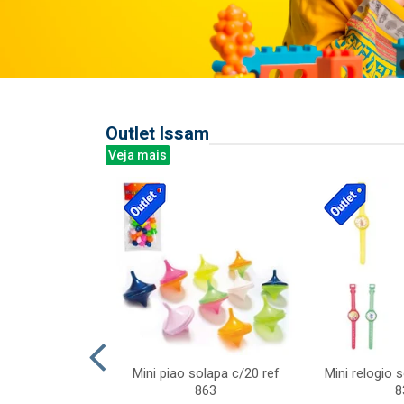
Outlet Issam
Veja mais
last c/div
Mini piao solapa c/20 ref
Mini relogio 
m ursinhos sor
863
8