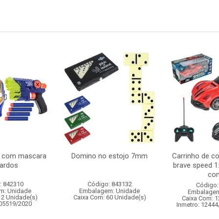
s com mascara
Domino no estojo 7mm
Carrinho de c
dardos
brave speed 1
com
: 842310
Código: 843132
Código:
m: Unidade
Embalagem: Unidade
Embalagem
12 Unidade(s)
Caixa Com: 60 Unidade(s)
Caixa Com: 1
005519/2020
Inmetro: 12444