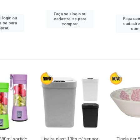
Faça seu login ou
 login ou
Faça seu
cadastre-se para
e-se para
cadastre
comprar.
prar.
comp
380ml sortido
Lixeira plast 13lts c/ sensor
Tigela cer