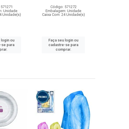
 571271
Código: 571272
Código:
: Unidade
Embalagem: Unidade
Embalagem
4 Unidade(s)
Caixa Com: 24 Unidade(s)
Caixa Com: 4
 login ou
Faça seu login ou
Faça seu 
-se para
cadastre-se para
cadastre
rar.
comprar.
comp