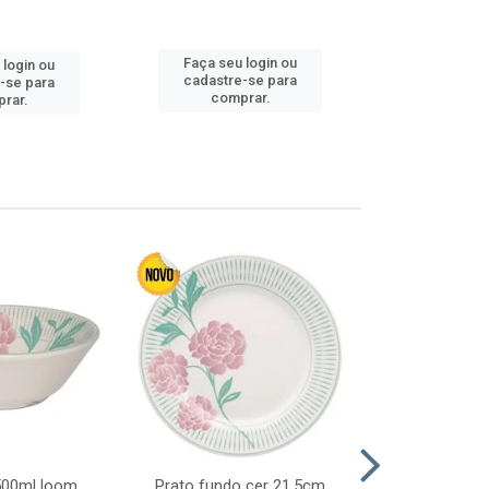
Faça seu login ou
Faça seu 
 login ou
cadastre-se para
cadastre
-se para
comprar.
comp
rar.
 500ml loom
Prato fundo cer 21,5cm
Prato raso c