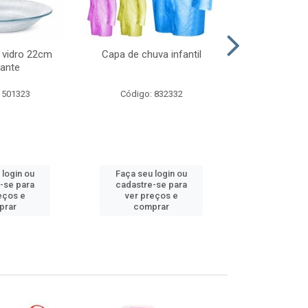
 vidro 22cm
Capa de chuva infantil
Jg prato fun
ante
diam
 501323
Código: 832332
Código:
 login ou
Faça seu login ou
Faça seu 
-se para
cadastre-se para
cadastre
eços e
ver preços e
ver pr
prar
comprar
comp