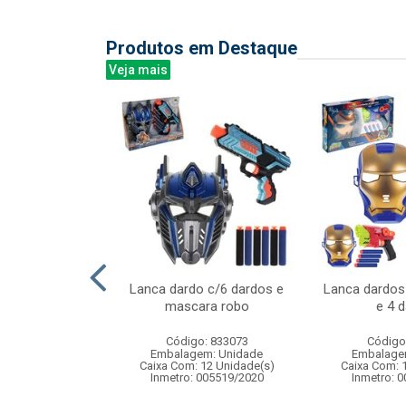
Produtos em Destaque
Veja mais
uncoes 1:24 z-
Lanca dardo c/6 dardos e
Lanca dardo
r seven
mascara robo
e 4 
: 838900
Código: 833073
Código
m: Unidade
Embalagem: Unidade
Embalage
24 Unidade(s)
Caixa Com: 12 Unidade(s)
Caixa Com: 
4/2025-BRI-TR-1
Inmetro: 005519/2020
Inmetro: 