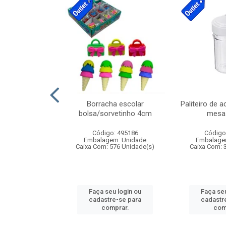
cores sortidas
Borracha escolar
Paliteiro de a
ref 130s
bolsa/sorvetinho 4cm
mesa 
: 826147
Código: 495186
Código
m: Unidade
Embalagem: Unidade
Embalage
160 Unidade(s)
Caixa Com: 576 Unidade(s)
Caixa Com: 
u login ou
Faça seu login ou
Faça seu
e-se para
cadastre-se para
cadastr
prar.
comprar.
com