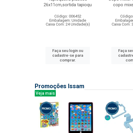
irios
26x11cm,sortida tapioqu
copo mixe
: 135177
Código: 006452
Código
m: Unidade
Embalagem: Unidade
Embalage
12 Unidade(s)
Caixa Com: 24 Unidade(s)
Caixa Com: 
u login ou
Faça seu login ou
Faça seu
e-se para
cadastre-se para
cadastr
prar.
comprar.
com
Promoções Issam
Veja mais