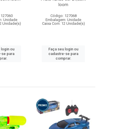
loom
 127060
Código: 127068
Código:
: Unidade
Embalagem: Unidade
Embalagem
2 Unidade(s)
Caixa Com: 12 Unidade(s)
Caixa Com: 1
 login ou
Faça seu login ou
Faça seu 
-se para
cadastre-se para
cadastre
rar.
comprar.
comp