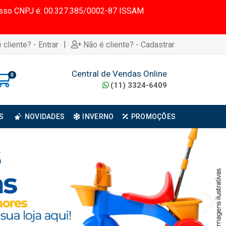
 Nosso CNPJ é: 00.327.385/0002-87 ISSAM
|
 cliente? - Entrar
Não é cliente? - Cadastrar
Central de Vendas Online
0
(11) 3324-6409
S
NOVIDADES
INVERNO
PROMOÇÕES