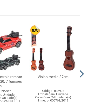
ontrole remoto
Violao medio 37cm
Lousa magica 
:20, 7 funcoes
21x1
 ...
Código: 832928
Código:
 836407
Embalagem: Unidade
Embalagem
: Unidade
Caixa Com: 24 Unidade(s)
Caixa Com: 10
2 Unidade(s)
Inmetro: 006763/2019
Inmetro: ABCP-B
/2025-BRI-TR-1