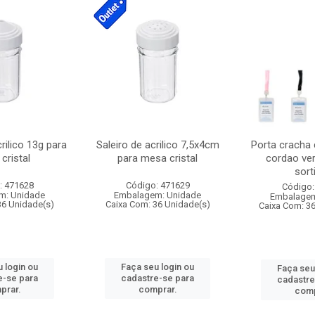
crilico 13g para
Saleiro de acrilico 7,5x4cm
Porta cracha
cristal
para mesa cristal
cordao ver
sort
: 471628
Código: 471629
Código:
m: Unidade
Embalagem: Unidade
Embalagem
36 Unidade(s)
Caixa Com: 36 Unidade(s)
Caixa Com: 3
 login ou
Faça seu login ou
Faça seu
e-se para
cadastre-se para
cadastre
prar.
comprar.
comp