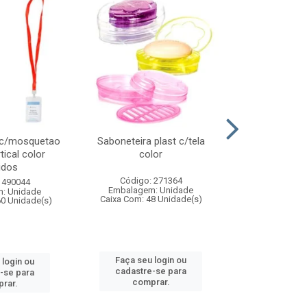
 c/mosquetao
Saboneteira plast c/tela
Prato plas
tical color
color
colo
idos
Código: 271364
Código:
 490044
Embalagem: Unidade
Embalagem
: Unidade
Caixa Com: 48 Unidade(s)
Caixa Com: 4
60 Unidade(s)
Faça seu login ou
Faça seu 
 login ou
cadastre-se para
cadastre
-se para
comprar.
comp
rar.