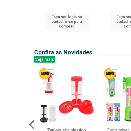
u login ou
Faça seu login ou
Faça seu
e-se para
cadastre-se para
cadastr
prar.
comprar.
com
Confira as Novidades
Veja mais
mesa cer 18cm
Tapioqueira plastico
Copo mixer 