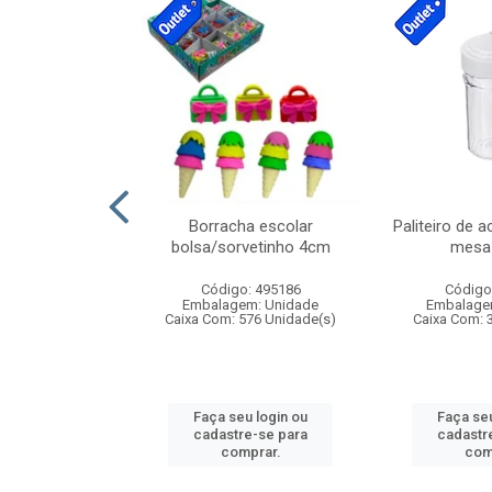
stico n.4 12cm
Borracha escolar
Paliteiro de a
bolsa/sorvetinho 4cm
mesa 
: 940550
Código: 495186
Código
m: Unidade
Embalagem: Unidade
Embalage
24 Unidade(s)
Caixa Com: 576 Unidade(s)
Caixa Com: 
u login ou
Faça seu login ou
Faça seu
e-se para
cadastre-se para
cadastr
prar.
comprar.
com