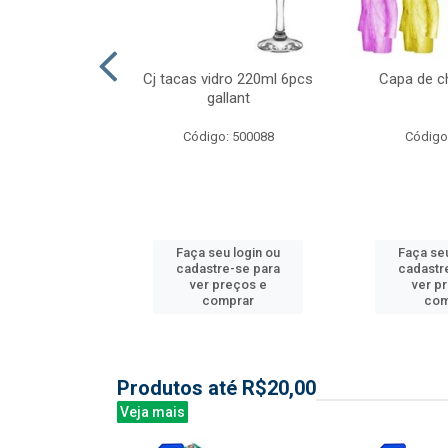
ml 6 pcs barone
Cj tacas vidro 220ml 6pcs
Capa de c
gallant
: 504135
Código: 500088
Código
u login ou
Faça seu login ou
Faça seu
e-se para
cadastre-se para
cadastr
reços e
ver preços e
ver p
mprar
comprar
com
Produtos até R$20,00
Veja mais