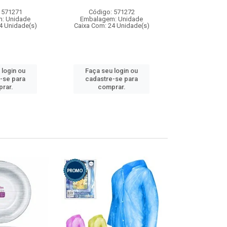
 571271
Código: 571272
Código:
: Unidade
Embalagem: Unidade
Embalagem
4 Unidade(s)
Caixa Com: 24 Unidade(s)
Caixa Com: 4
 login ou
Faça seu login ou
Faça seu 
-se para
cadastre-se para
cadastre
rar.
comprar.
comp