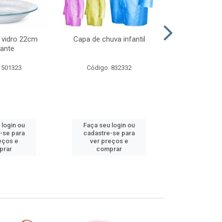
 vidro 22cm
Capa de chuva infantil
Jg prato fun
ante
diam
 501323
Código: 832332
Código:
 login ou
Faça seu login ou
Faça seu 
-se para
cadastre-se para
cadastre
eços e
ver preços e
ver pr
prar
comprar
comp