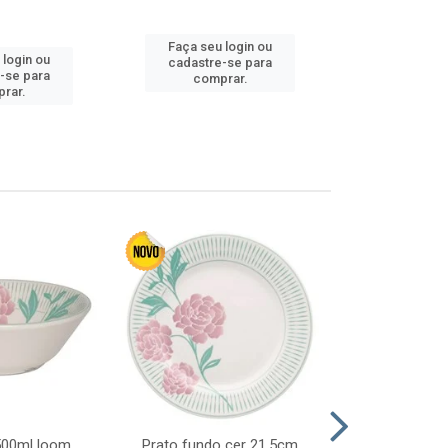
Faça seu 
Faça seu login ou
 login ou
cadastre
cadastre-se para
-se para
comp
comprar.
rar.
 500ml loom
Prato fundo cer 21,5cm
Prato raso c