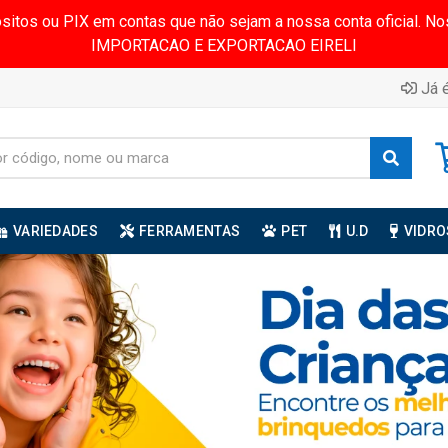
ósitos ou PIX em contas que não sejam a nossa conta oficial.
IMPORTACAO E EXPORTACAO EIRELI
Já é
VARIEDADES
FERRAMENTAS
PET
U.D
VIDRO