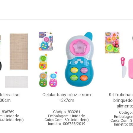
eleira liso
Celular baby c/luz e som
Kit frutinha
100cm
13x7cm
brinquedo
alimento
: 836769
Código: 833281
Código:
m: Unidade
Embalagem: Unidade
Embalagem
44 Unidade(s)
Caixa Com: 60 Unidade(s)
Caixa Com: 3
Inmetro: 006758/2019
Inmetro: 0