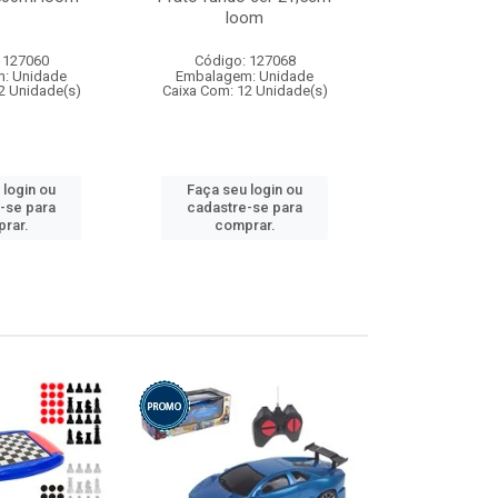
loom
 127060
Código: 127068
Código:
: Unidade
Embalagem: Unidade
Embalagem
2 Unidade(s)
Caixa Com: 12 Unidade(s)
Caixa Com: 1
 login ou
Faça seu login ou
Faça seu 
-se para
cadastre-se para
cadastre
rar.
comprar.
comp