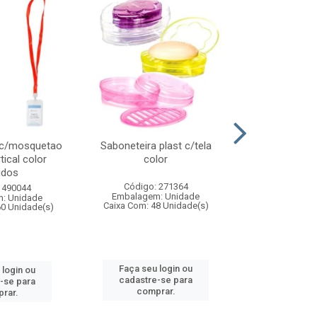
 c/mosquetao
Saboneteira plast c/tela
Prato plas
tical color
color
colo
idos
Código: 271364
Código:
 490044
Embalagem: Unidade
Embalagem
: Unidade
Caixa Com: 48 Unidade(s)
Caixa Com: 4
60 Unidade(s)
Faça seu login ou
Faça seu 
 login ou
cadastre-se para
cadastre
-se para
comprar.
comp
rar.