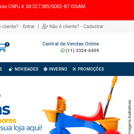
 Nosso CNPJ é: 00.327.385/0002-87 ISSAM
|
 cliente? - Entrar
Não é cliente? - Cadastrar
Central de Vendas Online
0
(11) 3324-6409
S
NOVIDADES
INVERNO
PROMOÇÕES