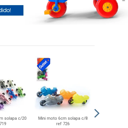
cm solapa c/20
Mini moto 6cm solapa c/8
Giro helice so
 719
ref 726
75