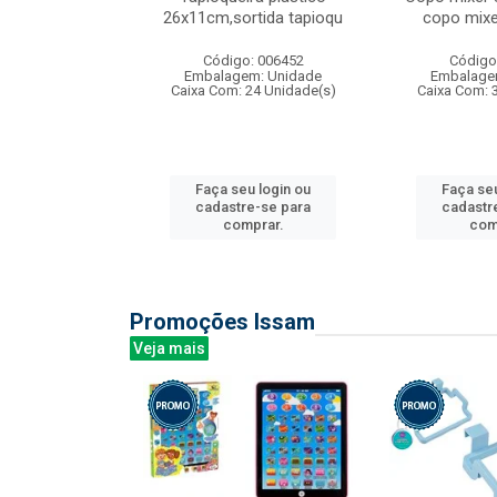
irios
26x11cm,sortida tapioqu
copo mixe
: 135177
Código: 006452
Código
m: Unidade
Embalagem: Unidade
Embalage
12 Unidade(s)
Caixa Com: 24 Unidade(s)
Caixa Com: 
u login ou
Faça seu login ou
Faça seu
e-se para
cadastre-se para
cadastr
prar.
comprar.
com
Promoções Issam
Veja mais