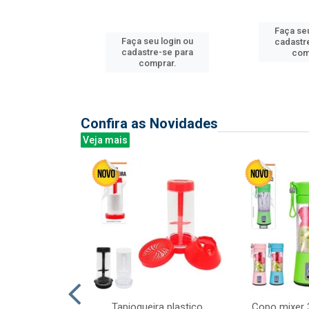
Faça seu
u login ou
Faça seu login ou
cadastr
e-se para
cadastre-se para
com
prar.
comprar.
Confira as Novidades
Veja mais
mesa cer 18cm
Tapioqueira plastico
Copo mixer 