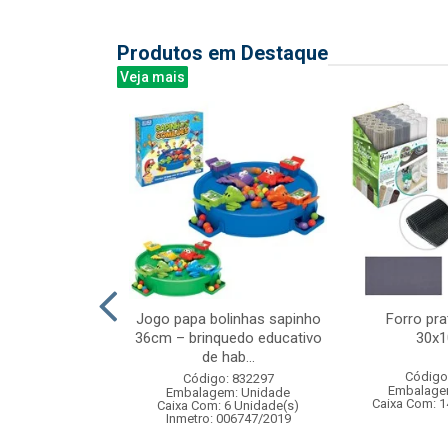
Produtos em Destaque
Veja mais
 c/6 dardos e
Jogo papa bolinhas sapinho
Forro prat
ra robo
36cm – brinquedo educativo
30x
de hab...
: 833073
Código
Código: 832297
m: Unidade
Embalage
Embalagem: Unidade
12 Unidade(s)
Caixa Com: 1
Caixa Com: 6 Unidade(s)
005519/2020
Inmetro: 006747/2019