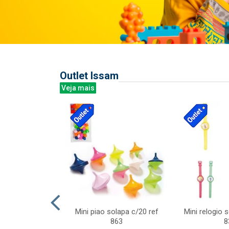
Outlet Issam
Veja mais
last c/div
Mini piao solapa c/20 ref
Mini relogio 
m ursinhos sor
863
8