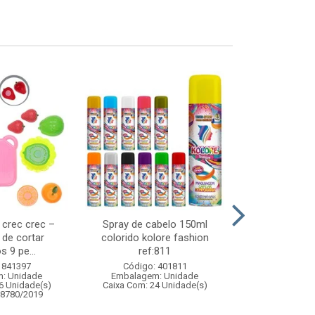
s crec crec –
Spray de cabelo 150ml
Pisca led 100l
 de cortar
colorido kolore fashion
220v 
s 9 pe...
ref:811
Código:
 841397
Código: 401811
Embalagem
: Unidade
Embalagem: Unidade
Caixa Com: 5
6 Unidade(s)
Caixa Com: 24 Unidade(s)
08780/2019