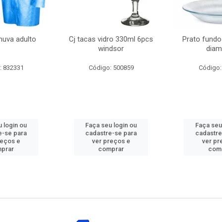
huva adulto
Cj tacas vidro 330ml 6pcs
Prato fundo
windsor
diam
: 832331
Código: 500859
Código:
 login ou
Faça seu login ou
Faça seu
e-se para
cadastre-se para
cadastre
reços e
ver preços e
ver pr
prar
comprar
com