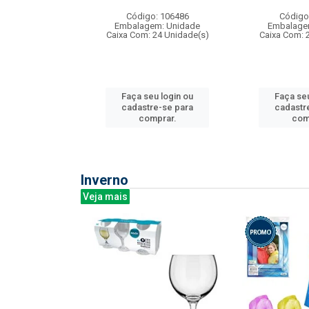
: 275814
Código: 106486
Código
m: Unidade
Embalagem: Unidade
Embalage
240 Unidade(s)
Caixa Com: 24 Unidade(s)
Caixa Com: 
u login ou
Faça seu login ou
Faça seu
e-se para
cadastre-se para
cadastr
prar.
comprar.
com
Inverno
Veja mais