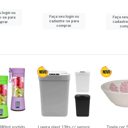
 login ou
Faça seu login ou
Faça seu
e-se para
cadastre-se para
cadastre
prar.
comprar.
comp
380ml sortido
Lixeira plast 13lts c/ sensor
Tigela cer