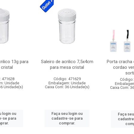
crilico 13g para
Saleiro de acrilico 7,5x4cm
Porta cracha
cristal
para mesa cristal
cordao ver
sort
: 471628
Código: 471629
Código:
m: Unidade
Embalagem: Unidade
Embalagem
36 Unidade(s)
Caixa Com: 36 Unidade(s)
Caixa Com: 3
 login ou
Faça seu login ou
Faça seu
e-se para
cadastre-se para
cadastre
prar.
comprar.
comp