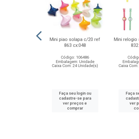
o f1 5cm solapa
Mini piao solapa c/20 ref
Mini relogio
ref 719 cx:048
863 cx:048
832
digo: 571271
Código: 106486
Códig
agem: Unidade
Embalagem: Unidade
Embalag
om: 24 Unidade(s)
Caixa Com: 24 Unidade(s)
Caixa Com:
 seu login ou
Faça seu login ou
Faça se
astre-se para
cadastre-se para
cadast
er preços e
ver preços e
ver 
comprar
comprar
co