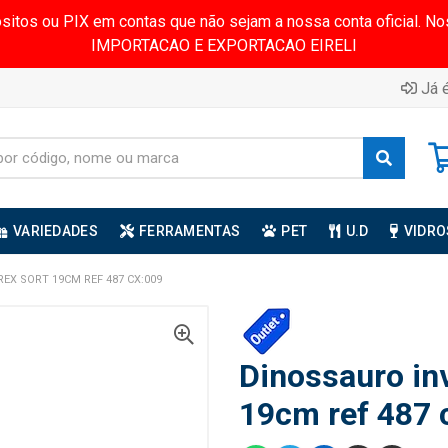
ósitos ou PIX em contas que não sejam a nossa conta oficial.
IMPORTACAO E EXPORTACAO EIRELI
Já é
VARIEDADES
FERRAMENTAS
PET
U.D
VIDRO
EX SORT 19CM REF 487 CX:009
Dinossauro inv
19cm ref 487 