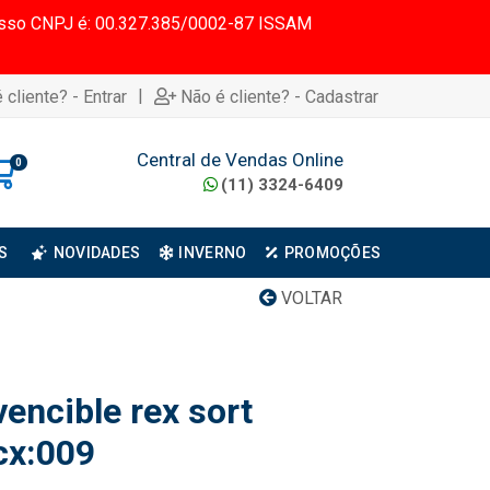
 Nosso CNPJ é: 00.327.385/0002-87 ISSAM
|
 cliente? - Entrar
Não é cliente? - Cadastrar
Central de Vendas Online
0
(11) 3324-6409
S
NOVIDADES
INVERNO
PROMOÇÕES
VOLTAR
encible rex sort
cx:009