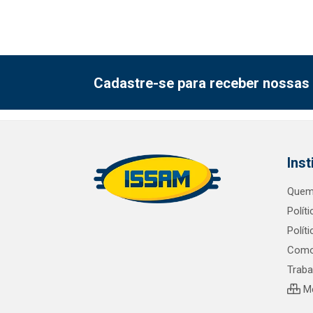
Cadastre-se para receber nossas 
Inst
Quem
Polít
Polít
Como
Trab
Me