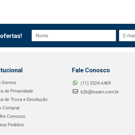
ofertas!
itucional
Fale Conosco
 Somos
(11) 3324-6409
ica de Privacidade
b2b@issam.com.br
ica de Troca e Devolução
 Comprar
alhe Conosco
us Pedidos