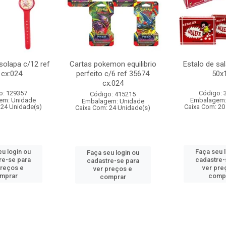
 solapa c/12 ref
Cartas pokemon equilibrio
Estalo de sa
 cx:024
perfeito c/6 ref 35674
50x
cx:024
o: 129357
Código: 
Código: 415215
em: Unidade
Embalagem:
Embalagem: Unidade
 24 Unidade(s)
Caixa Com: 20
Caixa Com: 24 Unidade(s)
u login ou
Faça seu 
Faça seu login ou
re-se para
cadastre-
cadastre-se para
preços e
ver pre
ver preços e
mprar
comp
comprar