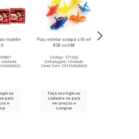
lao muleke
Piao estelar solapa c/8 ref
Carrinho f1 5c
10
858 cx:048
c/20 ref 719 
305831
Código: 571265
Código: 571
 Unidade
Embalagem: Unidade
Embalagem: U
 Unidade(s)
Caixa Com: 24 Unidade(s)
Caixa Com: 24 Un
login ou
Faça seu login ou
Faça seu log
se para
cadastre-se para
cadastre-se 
ços e
ver preços e
ver preços
rar
comprar
comprar