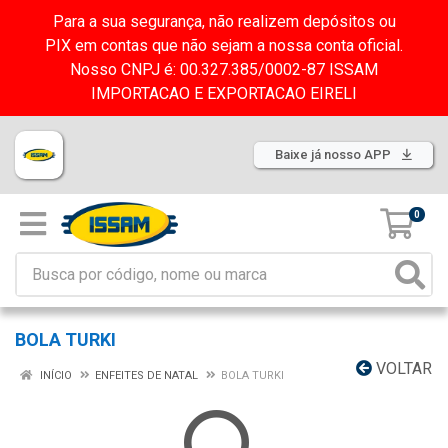
Para a sua segurança, não realizem depósitos ou
PIX em contas que não sejam a nossa conta oficial.
Nosso CNPJ é: 00.327.385/0002-87 ISSAM
IMPORTACAO E EXPORTACAO EIRELI
Baixe já nosso APP
0
BOLA TURKI
VOLTAR
INÍCIO
ENFEITES DE NATAL
BOLA TURKI