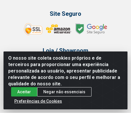
Site Seguro
Loja / Showroom
O nosso site coleta cookies próprios e de
Tel.: (11) 3314 6400
terceiros para proporcionar uma experiência
Av Vautier, 468 - Pari - São Paulo/SP
personalizada ao usuário, apresentar publicidade
relevante de acordo com o seu perfil e melhorar a
qualidade do nosso site.
Aceitar
Negar não essenciais
Issam Importação e Exportação LTDA - Av. Vautier, 468 - Pari, São
Paulo/ SP - CEP 03032-000 - CNPJ 00.327.385/0003-68
Preferências de Cookies