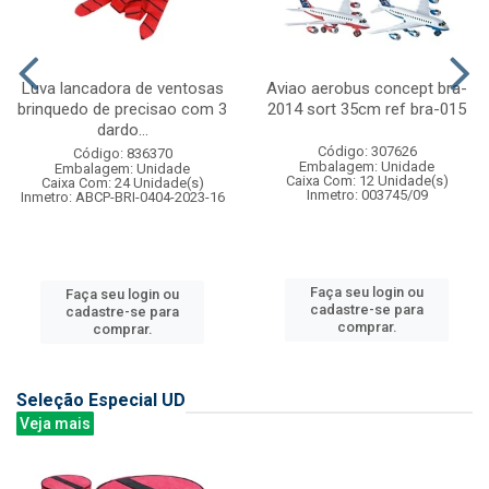
Luva lancadora de ventosas
Aviao aerobus concept bra-
brinquedo de precisao com 3
2014 sort 35cm ref bra-015
dardo...
Código: 307626
Código: 836370
Embalagem: Unidade
Embalagem: Unidade
Caixa Com: 12 Unidade(s)
Caixa Com: 24 Unidade(s)
Inmetro: 003745/09
Inmetro: ABCP-BRI-0404-2023-16
Faça seu login ou
Faça seu login ou
cadastre-se para
cadastre-se para
comprar.
comprar.
Seleção Especial UD
Veja mais