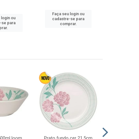
Faça seu login ou
 login ou
Faça seu 
cadastre-se para
-se para
cadastre
comprar.
rar.
comp
 500ml loom
Prato fundo cer 21,5cm
Prato raso c