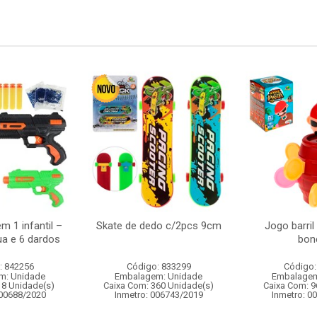
m 1 infantil –
Skate de dedo c/2pcs 9cm
Jogo barril
ua e 6 dardos
bon
: 842256
Código: 833299
Código:
m: Unidade
Embalagem: Unidade
Embalagem
18 Unidade(s)
Caixa Com: 360 Unidade(s)
Caixa Com: 9
000688/2020
Inmetro: 006743/2019
Inmetro: 0