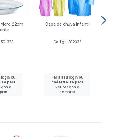
 vidro 22cm
Capa de chuva infantil
Jg prato fun
ante
diam
 501323
Código: 832332
Código:
 login ou
Faça seu login ou
Faça seu 
-se para
cadastre-se para
cadastre
eços e
ver preços e
ver pr
prar
comprar
comp