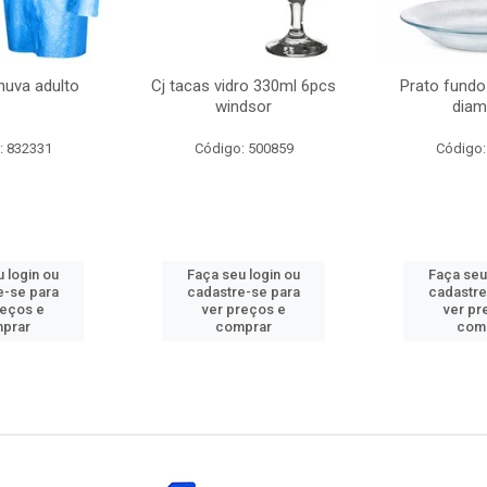
huva adulto
Cj tacas vidro 330ml 6pcs
Prato fundo
windsor
diam
: 832331
Código: 500859
Código:
 login ou
Faça seu login ou
Faça seu
e-se para
cadastre-se para
cadastre
reços e
ver preços e
ver pr
prar
comprar
com