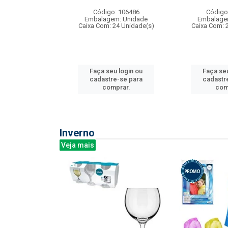
: 275814
Código: 106486
Código
m: Unidade
Embalagem: Unidade
Embalage
240 Unidade(s)
Caixa Com: 24 Unidade(s)
Caixa Com: 
u login ou
Faça seu login ou
Faça seu
e-se para
cadastre-se para
cadastr
prar.
comprar.
com
Inverno
Veja mais