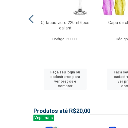
l nylon 20mts
Cj tacas vidro 220ml 6pcs
Capa de c
3mm
gallant
: 844035
Código: 500088
Código
u login ou
Faça seu login ou
Faça seu
e-se para
cadastre-se para
cadastr
reços e
ver preços e
ver p
mprar
comprar
com
Produtos até R$20,00
Veja mais