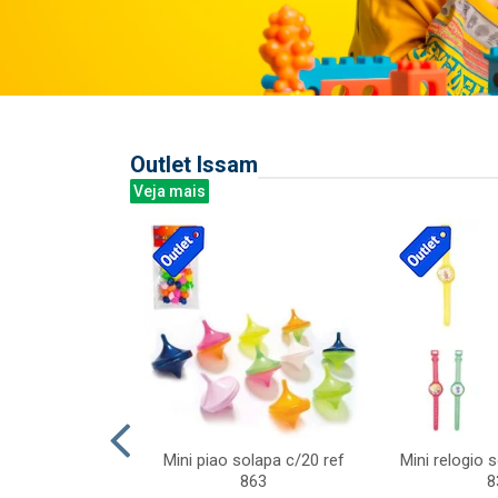
Outlet Issam
Veja mais
last c/div
Mini piao solapa c/20 ref
Mini relogio 
m ursinhos sor
863
8