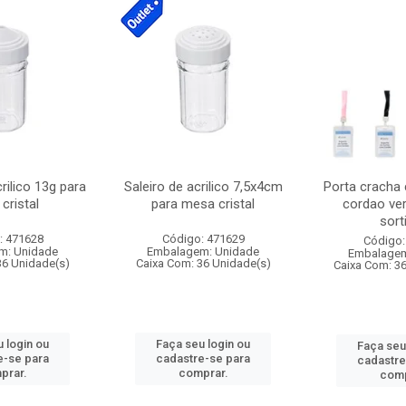
crilico 13g para
Saleiro de acrilico 7,5x4cm
Porta cracha
cristal
para mesa cristal
cordao ver
sort
: 471628
Código: 471629
Código:
m: Unidade
Embalagem: Unidade
Embalagem
36 Unidade(s)
Caixa Com: 36 Unidade(s)
Caixa Com: 3
 login ou
Faça seu login ou
Faça seu
e-se para
cadastre-se para
cadastre
prar.
comprar.
comp