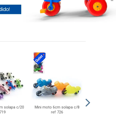
cm solapa c/20
Mini moto 6cm solapa c/8
Giro helice so
 719
ref 726
75