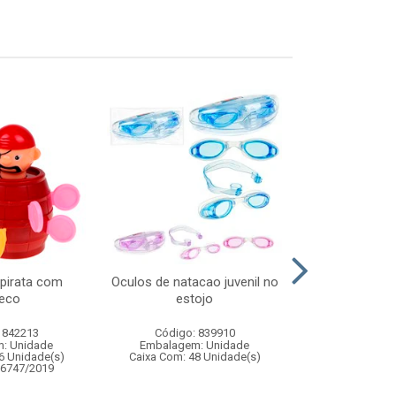
 pirata com
Oculos de natacao juvenil no
Kit mass
eco
estojo
acess
 842213
Código: 839910
Código:
: Unidade
Embalagem: Unidade
Embalagem
6 Unidade(s)
Caixa Com: 48 Unidade(s)
Caixa Com: 9
06747/2019
Inmetro: 0