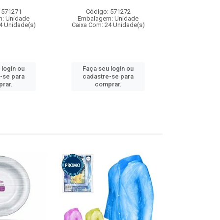
 571271
Código: 571272
Código:
: Unidade
Embalagem: Unidade
Embalagem
4 Unidade(s)
Caixa Com: 24 Unidade(s)
Caixa Com: 4
 login ou
Faça seu login ou
Faça seu 
-se para
cadastre-se para
cadastre
rar.
comprar.
comp