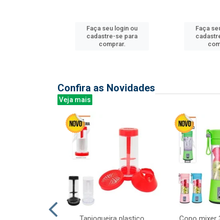
u login ou
Faça seu login ou
Faça seu
e-se para
cadastre-se para
cadastr
prar.
comprar.
com
Confira as Novidades
Veja mais
mesa cer 18cm
Tapioqueira plastico
Copo mixer 