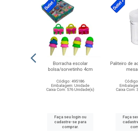
cores sortidas
Borracha escolar
Paliteiro de a
ref 130s
bolsa/sorvetinho 4cm
mesa 
: 826147
Código: 495186
Código
m: Unidade
Embalagem: Unidade
Embalage
160 Unidade(s)
Caixa Com: 576 Unidade(s)
Caixa Com: 
u login ou
Faça seu login ou
Faça seu
e-se para
cadastre-se para
cadastr
prar.
comprar.
com