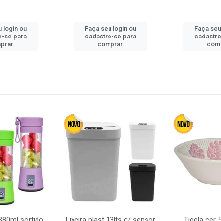
 login ou
Faça seu login ou
Faça seu
e-se para
cadastre-se para
cadastre
prar.
comprar.
comp
380ml sortido
Lixeira plast 13lts c/ sensor
Tigela cer