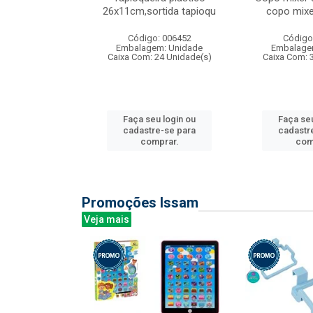
irios
26x11cm,sortida tapioqu
copo mixe
: 135177
Código: 006452
Código
m: Unidade
Embalagem: Unidade
Embalage
12 Unidade(s)
Caixa Com: 24 Unidade(s)
Caixa Com: 
u login ou
Faça seu login ou
Faça seu
e-se para
cadastre-se para
cadastr
prar.
comprar.
com
Promoções Issam
Veja mais