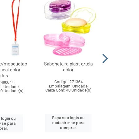
 c/mosquetao
Saboneteira plast c/tela
Prato plas
tical color
color
colo
idos
Código: 271364
Código:
 490044
Embalagem: Unidade
Embalagem
: Unidade
Caixa Com: 48 Unidade(s)
Caixa Com: 4
60 Unidade(s)
Faça seu login ou
Faça seu 
 login ou
cadastre-se para
cadastre
-se para
comprar.
comp
rar.