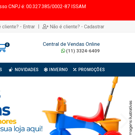
 Nosso CNPJ é: 00.327.385/0002-87 ISSAM
|
 cliente? - Entrar
Não é cliente? - Cadastrar
Central de Vendas Online
0
(11) 3324-6409
S
NOVIDADES
INVERNO
PROMOÇÕES