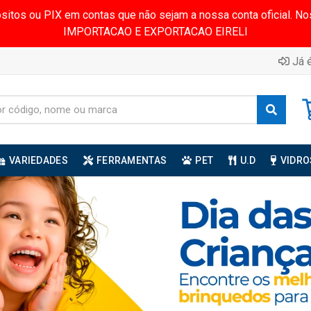
ósitos ou PIX em contas que não sejam a nossa conta oficial.
IMPORTACAO E EXPORTACAO EIRELI
Já é
VARIEDADES
FERRAMENTAS
PET
U.D
VIDRO