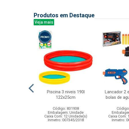
Produtos em Destaque
Veja mais
teleira liso
Piscina 3 niveis 190l
Lancador 2 e
100cm
122x25cm
bolas de ag
: 836769
Código: 831938
Código
m: Unidade
Embalagem: Unidade
Embalage
144 Unidade(s)
Caixa Com: 12 Unidade(s)
Caixa Com: 
Inmetro: 007345/2018
Inmetro: 