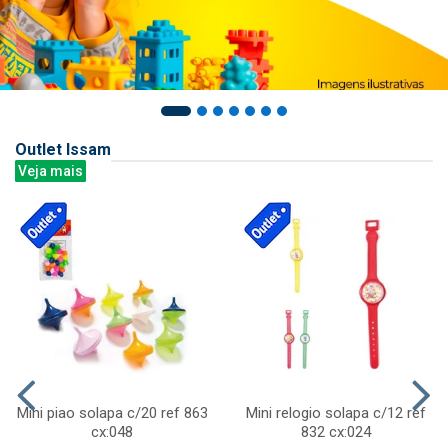
Outlet Issam
Veja mais
Mini piao solapa c/20 ref 863
Mini relogio solapa c/12 ref
cx:048
832 cx:024